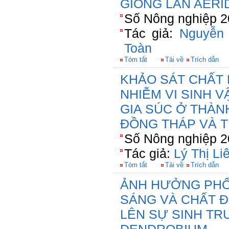
GIỐNG LAN AERI
Số Nông nghiệp 2
Tác giả:
Nguyễn 
Toàn
Tóm tắt
Tải về
Trích dẫn
KHẢO SÁT CHẤT 
NHIỄM VI SINH V
GIA SÚC Ở THÀN
ĐỒNG THÁP VÀ 
Số Nông nghiệp 2
Tác giả:
Lý Thị Li
Tóm tắt
Tải về
Trích dẫn
ẢNH HƯỞNG PHỐ
SÁNG VÀ CHẤT Đ
LÊN SỰ SINH TR