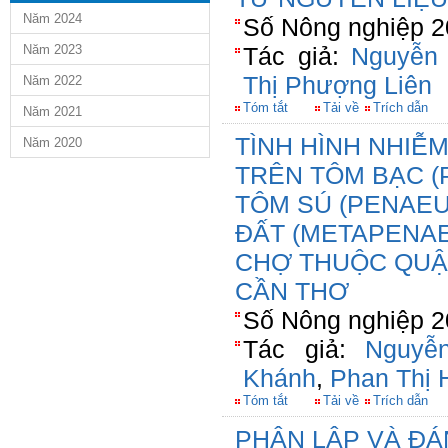
Năm 2024
Số Nông nghiệp 2
Năm 2023
Tác giả:
Nguyễn
Thị Phượng Liên
Năm 2022
Tóm tắt
Tải về
Trích dẫn
Năm 2021
TÌNH HÌNH NHIỄM
Năm 2020
TRÊN TÔM BẠC (
TÔM SÚ (PENAE
ĐẤT (METAPENAE
CHỢ THUỘC QUẬ
CẦN THƠ
Số Nông nghiệp 20
Tác giả:
Nguyễ
Khánh
,
Phan Thị 
Tóm tắt
Tải về
Trích dẫn
PHÂN LẬP VÀ ĐÁ