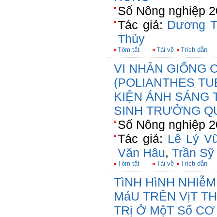
Số Nông nghiệp 2
Tác giả:
Dương T
Thủy
Tóm tắt
Tải về
Trích dẫn
VI NHÂN GIỐNG 
(POLIANTHES TU
KIỆN ÁNH SÁNG 
SINH TRƯỞNG Q
Số Nông nghiệp 2
Tác giả:
Lê Lý Vũ
Văn Hâu
,
Trần Sỹ
Tóm tắt
Tải về
Trích dẫn
TìNH HìNH NHIễ
MáU TRÊN VịT TH
TRị Ở MộT Số CƠ