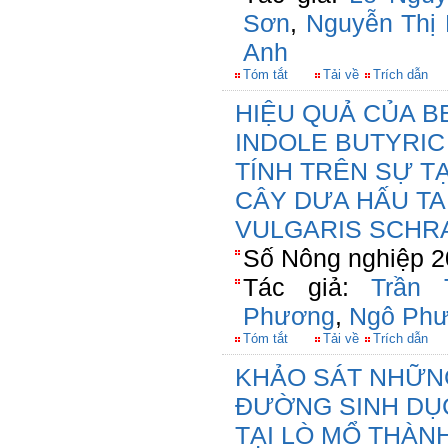
Sơn
,
Nguyễn Thị
Anh
Tóm tắt
Tải về
Trích dẫn
HIỆU QUẢ CỦA BE
INDOLE BUTYRIC 
TÍNH TRÊN SỰ T
CÂY DƯA HẤU TA
VULGARIS SCHRA
Số Nông nghiệp 2
Tác giả:
Trần 
Phương
,
Ngô Phư
Tóm tắt
Tải về
Trích dẫn
KHẢO SÁT NHỮN
ĐƯỜNG SINH DỤC
TẠI LÒ MỔ THÀN