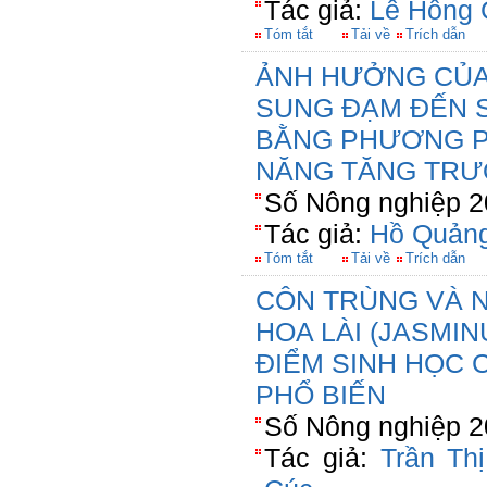
Tác giả:
Lê Hồng 
Tóm tắt
Tải về
Trích dẫn
ẢNH HƯỞNG CỦA
SUNG ĐẠM ĐẾN S
BẰNG PHƯƠNG PH
NĂNG TĂNG TRƯỞ
Số Nông nghiệp 2
Tác giả:
Hồ Quản
Tóm tắt
Tải về
Trích dẫn
CÔN TRÙNG VÀ N
HOA LÀI (JASMIN
ĐIỂM SINH HỌC C
PHỔ BIẾN
Số Nông nghiệp 2
Tác giả:
Trần Th