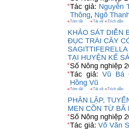
Tác giả:
Nguyễn 
Thông
,
Ngô Than
Tóm tắt
Tải về
Trích dẫn
KHẢO SÁT DIỄN 
ĐỤC TRÁI CÂY CÓ
SAGITTIFERELLA
TẠI HUYỆN KẾ S
Số Nông nghiệp 2
Tác giả:
Vũ Bá 
Hồng Vũ
Tóm tắt
Tải về
Trích dẫn
PHÂN LẬP, TUYỂ
MEN CỒN TỪ BÃ 
Số Nông nghiệp 2
Tác giả:
Võ Văn S