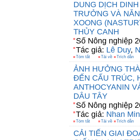
DUNG DỊCH DINH
TRƯỞNG VÀ NĂNG
XOONG (NASTURT
THỦY CANH
Số Nông nghiệp 2
Tác giả:
Lê Duy
,
N
Tóm tắt
Tải về
Trích dẫn
ẢNH HƯỞNG THÀ
ĐẾN CẤU TRÚC,
ANTHOCYANIN VÀ
DÂU TÂY
Số Nông nghiệp 2
Tác giả:
Nhan Min
Tóm tắt
Tải về
Trích dẫn
CẢI TIẾN GIAI Đ