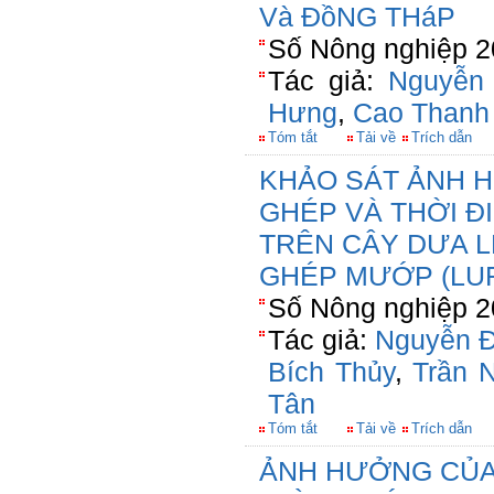
Và ĐồNG THáP
Số Nông nghiệp 2
Tác giả:
Nguyễn
Hưng
,
Cao Thanh
Tóm tắt
Tải về
Trích dẫn
KHẢO SÁT ẢNH 
GHÉP VÀ THỜI Đ
TRÊN CÂY DƯA L
GHÉP MƯỚP (LUF
Số Nông nghiệp 2
Tác giả:
Nguyễn 
Bích Thủy
,
Trần 
Tân
Tóm tắt
Tải về
Trích dẫn
ẢNH HƯỞNG CỦA