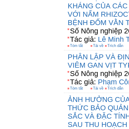
KHÁNG CỦA CÁC
VỚI NẤM RHIZOC
BỆNH ĐỐM VẰN 
Số Nông nghiệp 2
Tác giả:
Lê Minh 
Tóm tắt
Tải về
Trích dẫn
PHÂN LẬP VÀ ĐỊ
VIÊM GAN VỊT TY
Số Nông nghiệp 2
Tác giả:
Phạm Cô
Tóm tắt
Tải về
Trích dẫn
ẢNH HƯỞNG CỦA
THỨC BẢO QUẢN
SẮC VÀ ĐẶC TÍN
SAU THU HOẠCH