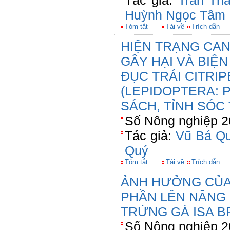
Tác giả:
Trần Th
Huỳnh Ngọc Tâm
Tóm tắt
Tải về
Trích dẫn
HIỆN TRẠNG CAN
GÂY HẠI VÀ BIỆ
ĐỤC TRÁI CITRIP
(LEPIDOPTERA: 
SÁCH, TỈNH SÓC
Số Nông nghiệp 2
Tác giả:
Vũ Bá Q
Quý
Tóm tắt
Tải về
Trích dẫn
ẢNH HƯỞNG CỦA
PHẦN LÊN NĂNG
TRỨNG GÀ ISA 
Số Nông nghiệp 2