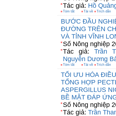
Tác giả:
Hồ Quản
Tóm tắt
Tải về
Trích dẫn
BƯỚC ĐẦU NGHI
ĐƯỜNG TRÊN CHÓ
VÀ TỈNH VĨNH L
Số Nông nghiệp 2
Tác giả:
Trần T
Nguyễn Dương B
Tóm tắt
Tải về
Trích dẫn
TỐI ƯU HÓA ĐIỀU
TỔNG HỢP PECT
ASPERGILLUS N
BỀ MẶT ĐÁP ỨN
Số Nông nghiệp 2
Tác giả:
Trần Tha