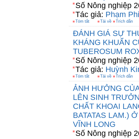
Số Nông nghiệp 2
Tác giả:
Phạm Phi
Tóm tắt
Tải về
Trích dẫn
ĐÁNH GIÁ SỰ TH
KHÁNG KHUẨN CỦ
TUBEROSUM ROX
Số Nông nghiệp 2
Tác giả:
Huỳnh Ki
Tóm tắt
Tải về
Trích dẫn
ẢNH HƯỞNG CỦA
LÊN SINH TRƯỞN
CHẤT KHOAI LAN
BATATAS LAM.) Ở
VĨNH LONG
Số Nông nghiệp 2