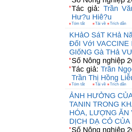
Tác giả:
Trần Vă
Hư?u Hiê?u
Tóm tắt
Tải về
Trích dẫn
KHảO SáT KHả N
ĐốI VớI VACCIN
GIốNG Gà THả V
Số Nông nghiệp 2
Tác giả:
Trần Ngọ
Trần Thị Hồng Liễ
Tóm tắt
Tải về
Trích dẫn
ẢNH HƯỞNG CỦA
TANIN TRONG KH
HÓA, LƯỢNG ĂN
DỊCH DẠ CỎ CỦA
Số Nông nghiệp 2