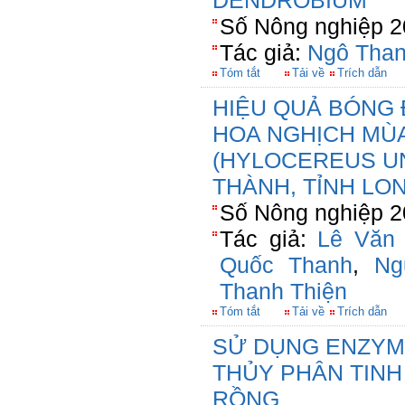
DENDROBIUM
Số Nông nghiệp 2
Tác giả:
Ngô Tha
Tóm tắt
Tải về
Trích dẫn
HIỆU QUẢ BÓNG
HOA NGHỊCH MÙ
(HYLOCEREUS U
THÀNH, TỈNH LO
Số Nông nghiệp 20
Tác giả:
Lê Văn
Quốc Thanh
,
Ng
Thanh Thiện
Tóm tắt
Tải về
Trích dẫn
SỬ DỤNG ENZYM
THỦY PHÂN TINH
RỒNG