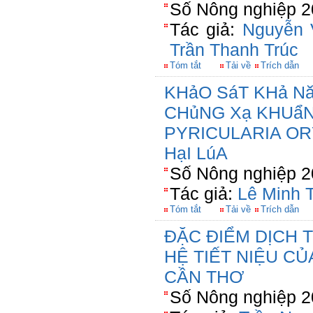
Số Nông nghiệp 2
Tác giả:
Nguyễn 
Trần Thanh Trúc
Tóm tắt
Tải về
Trích dẫn
KHảO SáT KHả N
CHủNG Xạ KHUẩN
PYRICULARIA OR
HạI LúA
Số Nông nghiệp 2
Tác giả:
Lê Minh 
Tóm tắt
Tải về
Trích dẫn
ĐẶC ĐIỂM DỊCH 
HỆ TIẾT NIỆU C
CẦN THƠ
Số Nông nghiệp 2