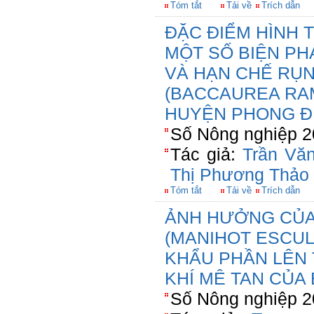
Tóm tắt
Tải về
Trích dẫn
ĐẶC ĐIỂM HÌNH 
MỘT SỐ BIỆN PH
VÀ HẠN CHẾ RỤN
(BACCAUREA RAM
HUYỆN PHONG Đ
Số Nông nghiệp 2
Tác giả:
Trần Vă
Thị Phương Thảo
Tóm tắt
Tải về
Trích dẫn
ẢNH HƯỞNG CỦA 
(MANIHOT ESCU
KHẨU PHẦN LÊN T
KHÍ MÊ TAN CỦA 
Số Nông nghiệp 2