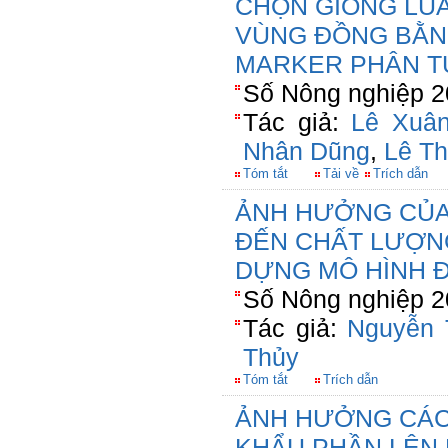
CHỌN GIỐNG LÚ
VÙNG ĐỒNG BẰN
MARKER PHÂN T
Số Nông nghiệp 2
Tác giả:
Lê Xuân
Nhân Dũng
,
Lê T
Tóm tắt
Tải về
Trích dẫn
ẢNH HƯỞNG CỦA 
ĐẾN CHẤT LƯỢN
DỰNG MÔ HÌNH 
Số Nông nghiệp 2
Tác giả:
Nguyễn 
Thủy
Tóm tắt
Trích dẫn
ẢNH HƯỞNG CÁC T
KHẨU PHẦN LÊN 