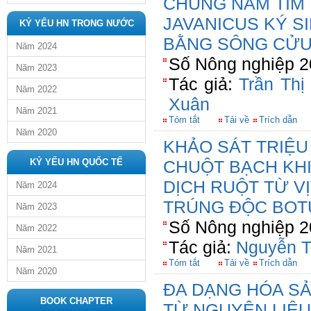
CHỦNG NẤM TÍM
JAVANICUS KÝ S
KỶ YẾU HN TRONG NƯỚC
BẰNG SÔNG CỬU
Năm 2024
Số Nông nghiệp 2
Năm 2023
Tác giả:
Trần Thị
Năm 2022
Xuân
Năm 2021
Tóm tắt
Tải về
Trích dẫn
Năm 2020
KHẢO SÁT TRIỆU
KỶ YẾU HN QUỐC TẾ
CHUỘT BẠCH KHI
DỊCH RUỘT TỪ V
Năm 2024
TRÚNG ĐỘC BOT
Năm 2023
Số Nông nghiệp 2
Năm 2022
Tác giả:
Nguyễn 
Năm 2021
Tóm tắt
Tải về
Trích dẫn
Năm 2020
ĐA DẠNG HÓA SẢ
BOOK CHAPTER
TỪ NGUYÊN LIỆ