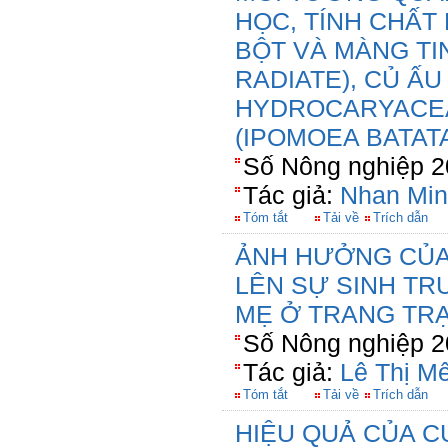
HỌC, TÍNH CHẤT 
BỘT VÀ MÀNG TI
RADIATE), CỦ ẤU
HYDROCARYACEA
(IPOMOEA BATAT
Số Nông nghiệp 2
Tác giả:
Nhan Min
Tóm tắt
Tải về
Trích dẫn
ẢNH HƯỞNG CỦA
LÊN SỰ SINH T
MẸ Ở TRANG TRẠ
Số Nông nghiệp 2
Tác giả:
Lê Thị M
Tóm tắt
Tải về
Trích dẫn
HIỆU QUẢ CỦA 