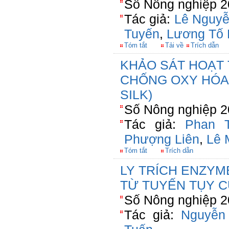
Số Nông nghiệp 2
Tác giả:
Lê Nguyễ
Tuyến
,
Lương Tố 
Tóm tắt
Tải về
Trích dẫn
KHẢO SÁT HOẠT 
CHỐNG OXY HÓA
SILK)
Số Nông nghiệp 2
Tác giả:
Phan T
Phượng Liên
,
Lê 
Tóm tắt
Trích dẫn
LY TRÍCH ENZY
TỪ TUYẾN TỤY C
Số Nông nghiệp 2
Tác giả:
Nguyễn