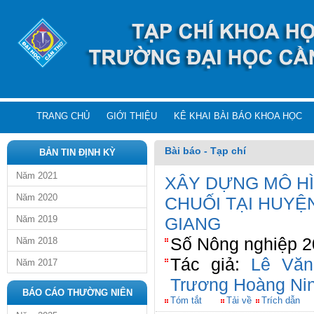
TRANG CHỦ
GIỚI THIỆU
KÊ KHAI BÀI BÁO KHOA HỌC
Bài báo - Tạp chí
BẢN TIN ĐỊNH KỲ
Năm 2021
XÂY DỰNG MÔ H
Năm 2020
CHUỐI TẠI HUYỆ
Năm 2019
GIANG
Số Nông nghiệp 20
Năm 2018
Tác giả:
Lê Vă
Năm 2017
Trương Hoàng Ni
BÁO CÁO THƯỜNG NIÊN
Tóm tắt
Tải về
Trích dẫn