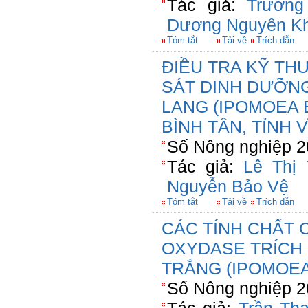
Tác giả:
Trương
Dương Nguyên K
Tóm tắt
Tải về
Trích dẫn
ĐIỀU TRA KỸ TH
SÁT DINH DƯỠNG
LANG (IPOMOEA 
BÌNH TÂN, TỈNH 
Số Nông nghiệp 2
Tác giả:
Lê Thị
Nguyễn Bảo Vệ
Tóm tắt
Tải về
Trích dẫn
CÁC TÍNH CHẤT 
OXYDASE TRÍCH 
TRẮNG (IPOMOEA 
Số Nông nghiệp 2