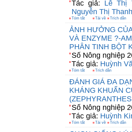
Tác giả:
Lê Thị
Nguyễn Thị Thanh
Tóm tắt
Tải về
Trích dẫn
ẢNH HƯỞNG CỦA
VÀ ENZYME ?-A
PHÂN TINH BỘT 
Số Nông nghiệp 2
Tác giả:
Huỳnh V
Tóm tắt
Trích dẫn
ĐÁNH GIÁ ĐA DẠ
KHÁNG KHUẨN C
(ZEPHYRANTHES 
Số Nông nghiệp 2
Tác giả:
Huỳnh Ki
Tóm tắt
Tải về
Trích dẫn