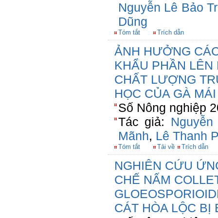
Nguyễn Lê Bảo T
Dũng
Tóm tắt
Trích dẫn
ẢNH HƯỞNG CÁC
KHẨU PHẦN LÊN 
CHẤT LƯỢNG TR
HỌC CỦA GÀ MÁI
Số Nông nghiệp 2
Tác giả:
Nguyễn
Mãnh
,
Lê Thanh 
Tóm tắt
Tải về
Trích dẫn
NGHIÊN CỨU ỨN
CHẾ NẤM COLLE
GLOEOSPORIOIDE
CÁT HÒA LỘC BỊ