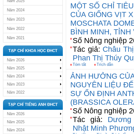
Năm 2025
MỘT SỐ CHỈ TIÊU
Năm 2024
CỦA GIỐNG VỊT 
Năm 2023
MOSCHATA DOMES
Năm 2022
BÌNH MINH, TỈNH
Năm 2021
Số Nông nghiệp 20
Tác giả:
Châu Thị
TẠP CHÍ KHOA HỌC ĐHCT
Phan Thị Thúy Q
Năm 2026
Tóm tắt
Trích dẫn
Năm 2025
ẢNH HƯỞNG CỦA 
Năm 2024
NGUYÊN LIỆU ĐẾ
Năm 2023
SỰ ỔN ĐỊNH ANT
Năm 2022
(BRASSICA OLER
TẠP CHÍ TIẾNG ANH ĐHCT
Số Nông nghiệp 20
Năm 2026
Tác giả:
Dương 
Năm 2025
Nhật Minh Phươn
Năm 2024