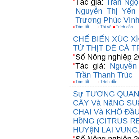
Tác giả:
Trần Ngọ
Nguyễn Thị Yến
Trương Phúc Vìn
Tóm tắt
Tải về
Trích dẫn
CHẾ BIẾN XÚC X
TỪ THỊT DÈ CÁ T
Số Nông nghiệp 2
Tác giả:
Nguyễn
Trần Thanh Trúc
Tóm tắt
Trích dẫn
Sự TƯƠNG QUAN G
CÂY Và NăNG SUấ
CHAI Và KHÔ ĐầU
HồNG (CITRUS RE
HUYệN LAI VUNG
Số Nông nghiệp 2