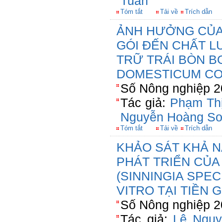
Tuấn
Tóm tắt
Tải về
Trích dẫn
ẢNH HƯỞNG CỦA 
GÓI ĐẾN CHẤT L
TRỮ TRÁI BÒN B
DOMESTICUM CO
Số Nông nghiệp 2
Tác giả:
Phạm Th
Nguyễn Hoàng S
Tóm tắt
Tải về
Trích dẫn
KHẢO SÁT KHẢ 
PHÁT TRIỂN CỦA
(SINNINGIA SPE
VITRO TẠI TIỀN 
Số Nông nghiệp 2
Tác giả:
Lê Nguy