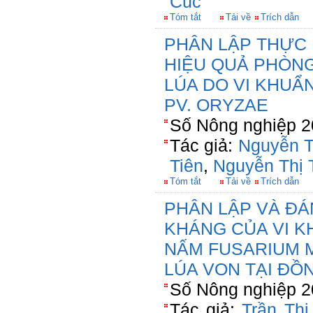
Cúc
Tóm tắt
Tải về
Trích dẫn
PHÂN LẬP THỰC 
HIỆU QUẢ PHÒNG
LÚA DO VI KHU
PV. ORYZAE
Số Nông nghiệp 2
Tác giả:
Nguyễn T
Tiên
,
Nguyễn Thị 
Tóm tắt
Tải về
Trích dẫn
PHÂN LẬP VÀ ĐÁ
KHÁNG CỦA VI K
NẤM FUSARIUM 
LÚA VON TẠI Đ
Số Nông nghiệp 2
Tác giả:
Trần Thị