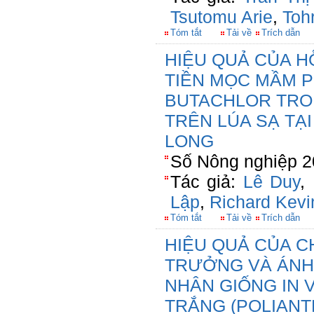
Tsutomu Arie
,
Toh
Tóm tắt
Tải về
Trích dẫn
HIỆU QUẢ CỦA H
TIỀN MỌC MẦM 
BUTACHLOR TRO
TRÊN LÚA SẠ TẠ
LONG
Số Nông nghiệp 2
Tác giả:
Lê Duy
,
Lập
,
Richard Kev
Tóm tắt
Tải về
Trích dẫn
HIỆU QUẢ CỦA C
TRƯỞNG VÀ ÁNH
NHÂN GIỐNG IN 
TRẮNG (POLIANT