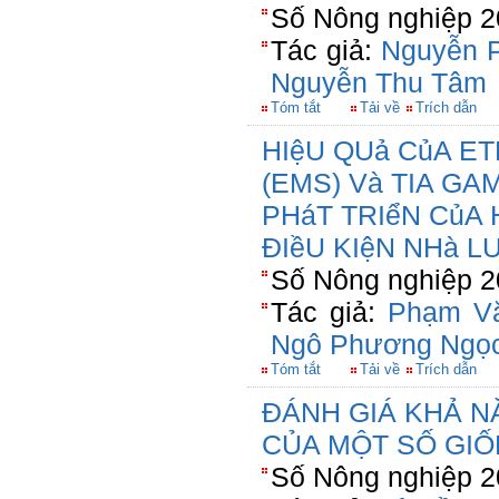
Số Nông nghiệp 2
Tác giả:
Nguyễn 
Nguyễn Thu Tâm
Tóm tắt
Tải về
Trích dẫn
HIệU QUả CủA 
(EMS) Và TIA G
PHáT TRIểN CủA
ĐIềU KIệN NHà L
Số Nông nghiệp 2
Tác giả:
Phạm V
Ngô Phương Ngọ
Tóm tắt
Tải về
Trích dẫn
ĐÁNH GIÁ KHẢ 
CỦA MỘT SỐ GI
Số Nông nghiệp 2