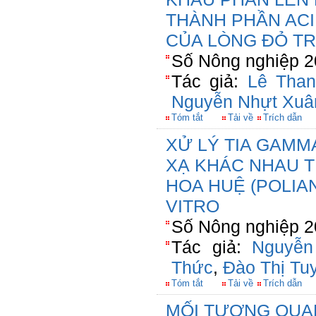
THÀNH PHẦN AC
CỦA LÒNG ĐỎ T
Số Nông nghiệp 2
Tác giả:
Lê Tha
Nguyễn Nhựt Xuâ
Tóm tắt
Tải về
Trích dẫn
XỬ LÝ TIA GAMM
XẠ KHÁC NHAU T
HOA HUỆ (POLIA
VITRO
Số Nông nghiệp 2
Tác giả:
Nguyễn
Thức
,
Đào Thị Tu
Tóm tắt
Tải về
Trích dẫn
MỐI TƯƠNG QUA