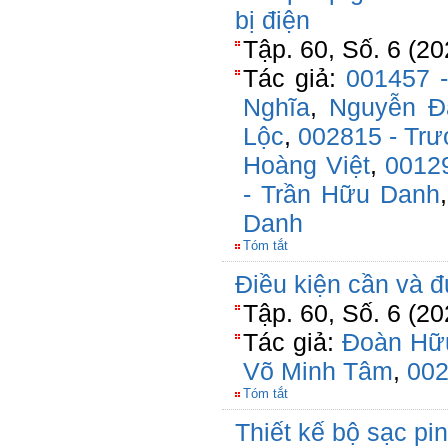
bị điện
Tập. 60, Số. 6 (20
Tác giả:
001457 
Nghĩa
,
Nguyễn Đ
Lộc
,
002815 - Trư
Hoàng Việt
,
0012
- Trần Hữu Danh
Danh
Tóm tắt
Điều kiện cần và đ
Tập. 60, Số. 6 (20
Tác giả:
Đoàn Hữ
Võ Minh Tâm
,
002
Tóm tắt
Thiết kế bộ sạc pi