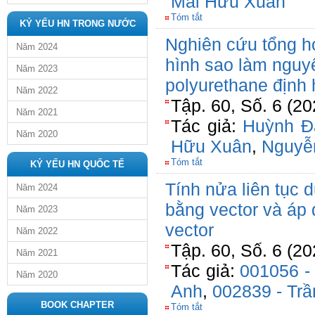
Mai Hữu Xuân
Tóm tắt
KỶ YẾU HN TRONG NƯỚC
Nghiên cứu tổng hợ
Năm 2024
hình sao làm nguyê
Năm 2023
polyurethane định
Năm 2022
Tập. 60, Số. 6 (20
Năm 2021
Tác giả:
Huỳnh Đ
Năm 2020
Hữu Xuân
,
Nguyễ
Tóm tắt
KỶ YẾU HN QUỐC TẾ
Tính nửa liên tục 
Năm 2024
bằng vector và áp 
Năm 2023
vector
Năm 2022
Tập. 60, Số. 6 (20
Năm 2021
Tác giả:
001056 -
Năm 2020
Anh
,
002839 - Tr
BOOK CHAPTER
Tóm tắt