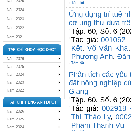
Năm 2025
Tóm tắt
Năm 2024
Ứng dụng trí tuệ n
Năm 2023
cơ ung thư dựa tr
Năm 2022
Tập. 60, Số. 6 (20
Năm 2021
Tác giả:
001062 
Kết
,
Võ Văn Kha
TẠP CHÍ KHOA HỌC ĐHCT
Phương Anh
,
Đặn
Năm 2026
Tóm tắt
Năm 2025
Phân tích các yếu
Năm 2024
đất nông nghiệp củ
Năm 2023
Giang
Năm 2022
Tập. 60, Số. 6 (20
TẠP CHÍ TIẾNG ANH ĐHCT
Tác giả:
002918 
Năm 2026
Thị Thảo Ly
,
0002
Năm 2025
Phạm Thanh Vũ
Năm 2024