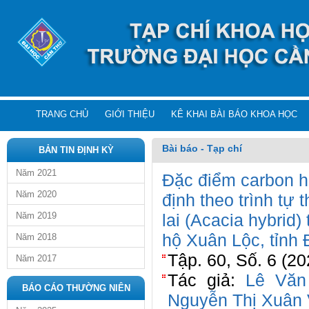
TRANG CHỦ
GIỚI THIỆU
KÊ KHAI BÀI BÁO KHOA HỌC
Bài báo - Tạp chí
BẢN TIN ĐỊNH KỲ
Năm 2021
Đặc điểm carbon hữ
Năm 2020
định theo trình tự 
Năm 2019
lai (Acacia hybrid)
hộ Xuân Lộc, tỉnh
Năm 2018
Tập. 60, Số. 6 (20
Năm 2017
Tác giả:
Lê Văn
BÁO CÁO THƯỜNG NIÊN
Nguyễn Thị Xuân 