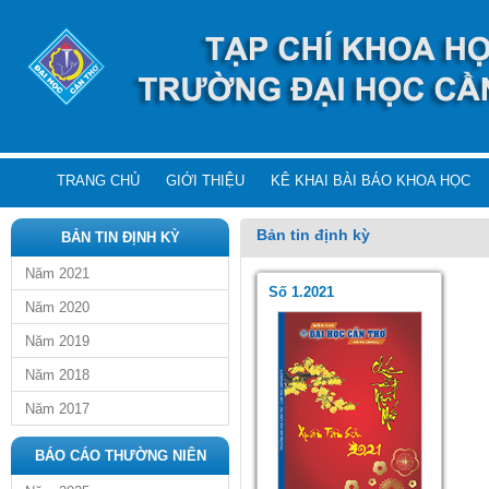
TRANG CHỦ
GIỚI THIỆU
KÊ KHAI BÀI BÁO KHOA HỌC
Bản tin định kỳ
BẢN TIN ĐỊNH KỲ
Năm 2021
Số 1.2021
Năm 2020
Năm 2019
Năm 2018
Năm 2017
BÁO CÁO THƯỜNG NIÊN