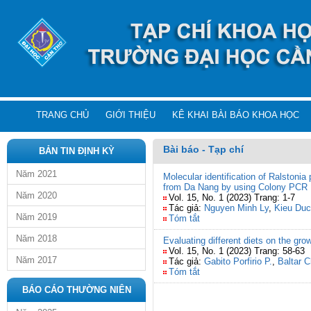
TRANG CHỦ
GIỚI THIỆU
KÊ KHAI BÀI BÁO KHOA HỌC
Bài báo - Tạp chí
BẢN TIN ĐỊNH KỲ
Năm 2021
Molecular identification of Ralstoni
from Da Nang by using Colony PCR
Năm 2020
Vol. 15, No. 1 (2023) Trang: 1-7
Tác giả:
Nguyen Minh Ly
,
Kieu Duc
Năm 2019
Tóm tắt
Năm 2018
Evaluating different diets on the gr
Vol. 15, No. 1 (2023) Trang: 58-63
Năm 2017
Tác giả:
Gabito Porfirio P.
,
Baltar C
Tóm tắt
BÁO CÁO THƯỜNG NIÊN