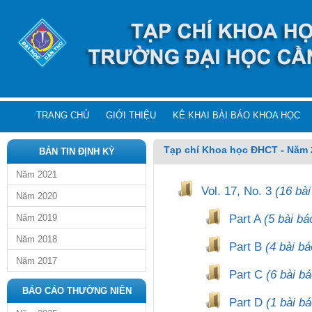
TRANG CHỦ
GIỚI THIỆU
KÊ KHAI BÀI BÁO KHOA HỌC
Tạp chí Khoa học ĐHCT - Năm 
BẢN TIN ĐỊNH KỲ
Năm 2021
Vol. 17, No. 3
(16 bài
Năm 2020
Part A
(5 bài bá
Năm 2019
Năm 2018
Part B
(4 bài bá
Năm 2017
Part C
(6 bài bá
BÁO CÁO THƯỜNG NIÊN
Part D
(1 bài bá