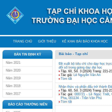
TRANG CHỦ
GIỚI THIỆU
KÊ KHAI BÀI BÁO KHOA HỌC
Bài báo - Tạp chí
BẢN TIN ĐỊNH KỲ
Năm 2021
Đề xuất bộ tiêu chí cho dạy học tr
đổi số trong giảng dạy đại học
Năm 2020
Tập. 60, Số. 3 (2024) Trang: 221-2
Tác giả:
Lê Nguyễn Vân An
Năm 2019
Tóm tắt
Năm 2018
Nhận thức và phấn đấu trở thành Đả
Tập. 60, Số. 3 (2024) Trang: 231-2
Năm 2017
Tác giả:
000721 - Lê Ngọc Triết
,
Pha
,
001134 - Trần Văn Phú
Tóm tắt
BÁO CÁO THƯỜNG NIÊN