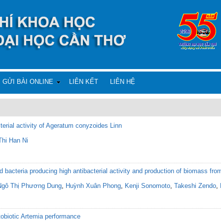
GỬI BÀI ONLINE
LIÊN KẾT
LIÊN HỆ
terial activity of Ageratum conyzoides Linn
hi Han Ni
id bacteria producing high antibacterial activity and production of biomass from
Ngô Thị Phương Dung
,
Huỳnh Xuân Phong
,
Kenji Sonomoto
,
Takeshi Zendo
,
tobiotic Artemia performance