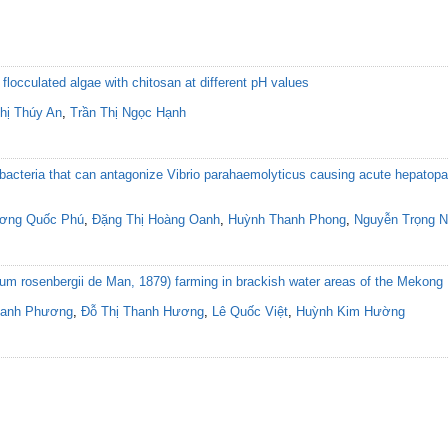
f flocculated algae with chitosan at different pH values
hị Thúy An
,
Trần Thị Ngọc Hạnh
id bacteria that can antagonize Vibrio parahaemolyticus causing acute hepatopa
ơng Quốc Phú
,
Đặng Thị Hoàng Oanh
,
Huỳnh Thanh Phong
,
Nguyễn Trọng N
um rosenbergii de Man, 1879) farming in brackish water areas of the Mekong
hanh Phương
,
Đỗ Thị Thanh Hương
,
Lê Quốc Việt
,
Huỳnh Kim Hường