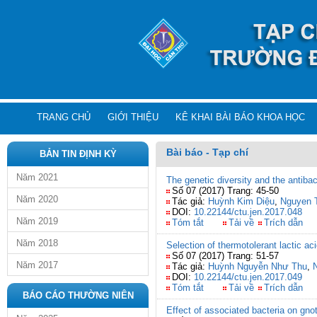
TRANG CHỦ
GIỚI THIỆU
KÊ KHAI BÀI BÁO KHOA HỌC
Bài báo - Tạp chí
BẢN TIN ĐỊNH KỲ
Năm 2021
The genetic diversity and the antibac
Số 07 (2017) Trang: 45-50
Năm 2020
Tác giả:
Huỳnh Kim Diệu
,
Nguyen T
DOI:
10.22144/ctu.jen.2017.048
Năm 2019
Tóm tắt
Tải về
Trích dẫn
Năm 2018
Selection of thermotolerant lactic ac
Số 07 (2017) Trang: 51-57
Năm 2017
Tác giả:
Huỳnh Nguyễn Như Thu
,
DOI:
10.22144/ctu.jen.2017.049
Tóm tắt
Tải về
Trích dẫn
BÁO CÁO THƯỜNG NIÊN
Effect of associated bacteria on gno