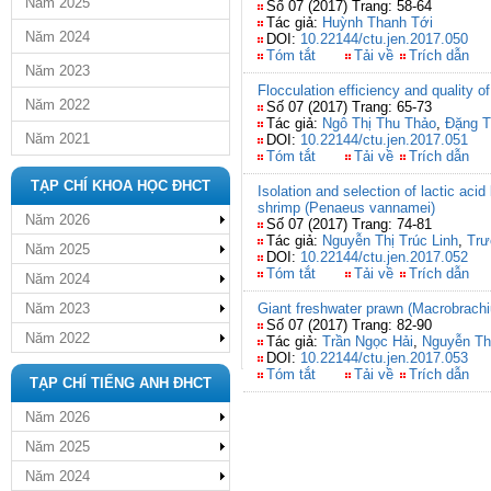
Năm 2025
Số 07 (2017) Trang: 58-64
Tác giả:
Huỳnh Thanh Tới
Năm 2024
DOI:
10.22144/ctu.jen.2017.050
Tóm tắt
Tải về
Trích dẫn
Năm 2023
Flocculation efficiency and quality o
Năm 2022
Số 07 (2017) Trang: 65-73
Tác giả:
Ngô Thị Thu Thảo
,
Đặng T
Năm 2021
DOI:
10.22144/ctu.jen.2017.051
Tóm tắt
Tải về
Trích dẫn
TẠP CHÍ KHOA HỌC ĐHCT
Isolation and selection of lactic ac
shrimp (Penaeus vannamei)
Năm 2026
Số 07 (2017) Trang: 74-81
Tác giả:
Nguyễn Thị Trúc Linh
,
Trư
Năm 2025
DOI:
10.22144/ctu.jen.2017.052
Tóm tắt
Tải về
Trích dẫn
Năm 2024
Năm 2023
Giant freshwater prawn (Macrobrachi
Số 07 (2017) Trang: 82-90
Năm 2022
Tác giả:
Trần Ngọc Hải
,
Nguyễn T
DOI:
10.22144/ctu.jen.2017.053
Tóm tắt
Tải về
Trích dẫn
TẠP CHÍ TIẾNG ANH ĐHCT
Năm 2026
Năm 2025
Năm 2024