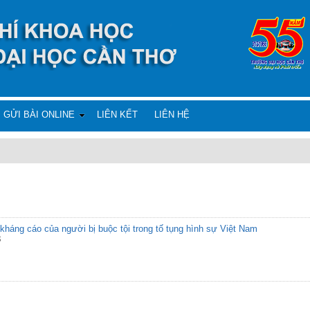
GỬI BÀI ONLINE
LIÊN KẾT
LIÊN HỆ
háng cáo của người bị buộc tội trong tố tụng hình sự Việt Nam
3