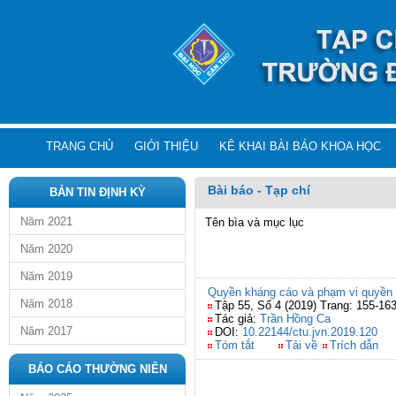
TRANG CHỦ
GIỚI THIỆU
KÊ KHAI BÀI BÁO KHOA HỌC
Bài báo - Tạp chí
BẢN TIN ĐỊNH KỲ
Năm 2021
Tên bìa và mục lục
Năm 2020
Năm 2019
Quyền kháng cáo và phạm vi quyền k
Năm 2018
Tập 55, Số 4 (2019) Trang: 155-16
Tác giả:
Trần Hồng Ca
Năm 2017
DOI:
10.22144/ctu.jvn.2019.120
Tóm tắt
Tải về
Trích dẫn
BÁO CÁO THƯỜNG NIÊN