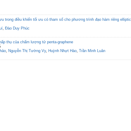
 ưu trong điều khiển tối ưu có tham số cho phương trình đạo hàm riêng elliptic
uí
,
Đào Duy Phúc
 hấp thụ của chấm lượng tử penta-graphene
5
Thảo
,
Nguyễn Thị Tường Vy
,
Huỳnh Nhựt Hào
,
Trần Minh Luân