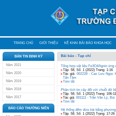
TRANG CHỦ
GIỚI THIỆU
KÊ KHAI BÀI BÁO KHOA HỌC
Bài báo - Tạp chí
BẢN TIN ĐỊNH KỲ
Năm 2021
Tổng hợp vật liệu Fe3O4/lignin ứng 
Tập. 58, Số. 1 (2022) Trang: 1-16
Năm 2020
Tác giả:
002228 - Cao Lưu Ngọc 
Tấn Tâm
Năm 2019
Tóm tắt
Năm 2018
Phân tích tin cậy đối với chuỗi dữ l
Tập. 58, Số. 1 (2022) Trang: 106-1
Năm 2017
Tác giả:
001111 - Trần Văn Lý
,
Bùi
Tóm tắt
BÁO CÁO THƯỜNG NIÊN
Hệ thống đếm dừa trái bằng phương
Tập. 58, Số. 1 (2022) Trang: 17-26