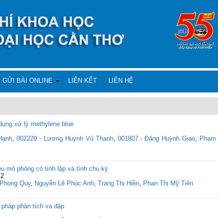
GỬI BÀI ONLINE
LIÊN KẾT
LIÊN HỆ
dụng xử lý methylene blue
Hạnh
,
002229 - Lương Huỳnh Vủ Thanh
,
001807 - Đặng Huỳnh Giao
,
Phạm
iệu mô phỏng có tính lặp và tính chu kỳ
12
 Phong Quy
,
Nguyễn Lê Phúc Anh
,
Trang Thị Hiền
,
Phan Thị Mỹ Tiên
 pháp phân tích va đập