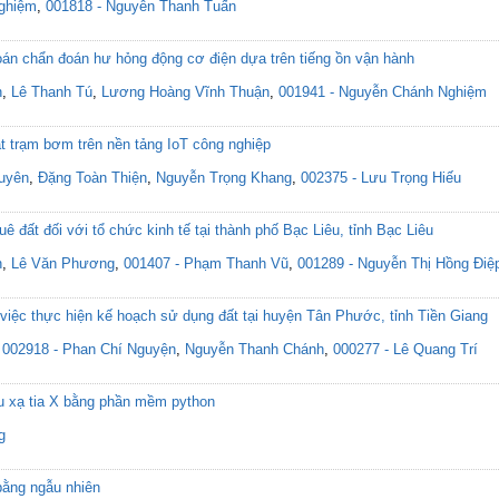
ghiệm
,
001818 - Nguyễn Thanh Tuấn
toán chẩn đoán hư hỏng động cơ điện dựa trên tiếng ồn vận hành
n
,
Lê Thanh Tú
,
Lương Hoàng Vĩnh Thuận
,
001941 - Nguyễn Chánh Nghiệm
át trạm bơm trên nền tảng IoT công nghiệp
uyên
,
Đặng Toàn Thiện
,
Nguyễn Trọng Khang
,
002375 - Lưu Trọng Hiếu
uê đất đối với tổ chức kinh tế tại thành phố Bạc Liêu, tỉnh Bạc Liêu
n
,
Lê Văn Phương
,
001407 - Phạm Thanh Vũ
,
001289 - Nguyễn Thị Hồng Điệ
việc thực hiện kế hoạch sử dụng đất tại huyện Tân Phước, tỉnh Tiền Giang
,
002918 - Phan Chí Nguyện
,
Nguyễn Thanh Chánh
,
000277 - Lê Quang Trí
ễu xạ tia X bằng phần mềm python
g
bằng ngẫu nhiên