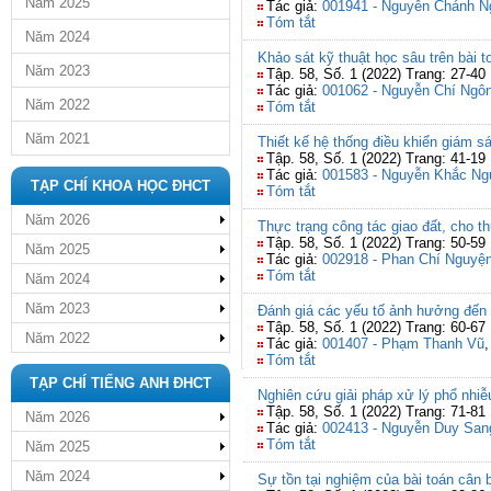
Năm 2025
Tác giả:
001941 - Nguyễn Chánh N
Tóm tắt
Năm 2024
Khảo sát kỹ thuật học sâu trên bài 
Năm 2023
Tập. 58, Số. 1 (2022) Trang: 27-40
Tác giả:
001062 - Nguyễn Chí Ngô
Năm 2022
Tóm tắt
Năm 2021
Thiết kế hệ thống điều khiển giám s
Tập. 58, Số. 1 (2022) Trang: 41-19
Tác giả:
001583 - Nguyễn Khắc Ng
TẠP CHÍ KHOA HỌC ĐHCT
Tóm tắt
Năm 2026
Thực trạng công tác giao đất, cho th
Tập. 58, Số. 1 (2022) Trang: 50-59
Năm 2025
Tác giả:
002918 - Phan Chí Nguyệ
Tóm tắt
Năm 2024
Năm 2023
Đánh giá các yếu tố ảnh hưởng đến 
Tập. 58, Số. 1 (2022) Trang: 60-67
Năm 2022
Tác giả:
001407 - Phạm Thanh Vũ
Tóm tắt
TẠP CHÍ TIẾNG ANH ĐHCT
Nghiên cứu giải pháp xử lý phổ nhi
Tập. 58, Số. 1 (2022) Trang: 71-81
Năm 2026
Tác giả:
002413 - Nguyễn Duy San
Tóm tắt
Năm 2025
Năm 2024
Sự tồn tại nghiệm của bài toán cân 