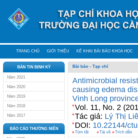
TRANG CHỦ
GIỚI THIỆU
KÊ KHAI BÀI BÁO KHOA HỌC
Bài báo - Tạp chí
BẢN TIN ĐỊNH KỲ
Năm 2021
Antimicrobial resis
Năm 2020
causing edema dise
Năm 2019
Vinh Long provinc
Vol. 11, No. 2 (20
Năm 2018
Tác giả:
Lý Thị Li
Năm 2017
DOI:
10.22144/ctu
BÁO CÁO THƯỜNG NIÊN
Tóm tắt
Tải về
Trích dẫn