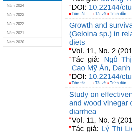
DOI:
10.22144/ctu
Năm 2024
Tóm tắt
Tải về
Trích dẫn
Năm 2023
Growth and surviva
Năm 2022
(Geloina sp.) in rel
Năm 2021
diets
Năm 2020
Vol. 11, No. 2 (20
Tác giả:
Ngô Th
Cao Mỹ Án
,
Danh 
DOI:
10.22144/ctu
Tóm tắt
Tải về
Trích dẫn
Study on effective
and wood vinegar o
diarrhea
Vol. 11, No. 2 (20
Tác giả:
Lý Thị L