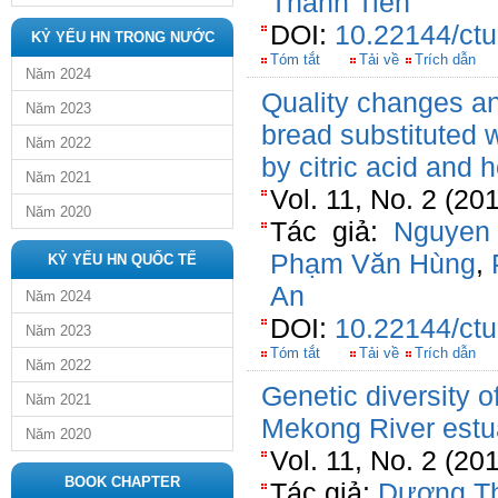
Thanh Tien
DOI:
10.22144/ctu
KỶ YẾU HN TRONG NƯỚC
Tóm tắt
Tải về
Trích dẫn
Năm 2024
Quality changes and 
Năm 2023
bread substituted 
Năm 2022
by citric acid and 
Năm 2021
Vol. 11, No. 2 (20
Năm 2020
Tác giả:
Nguyen
Phạm Văn Hùng
,
KỶ YẾU HN QUỐC TẾ
An
Năm 2024
DOI:
10.22144/ctu
Năm 2023
Tóm tắt
Tải về
Trích dẫn
Năm 2022
Genetic diversity o
Năm 2021
Mekong River estu
Năm 2020
Vol. 11, No. 2 (20
BOOK CHAPTER
Tác giả:
Dương T