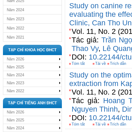
Năm 2025
Study on canine re
Năm 2024
evaluating the effe
Năm 2023
Clinic, Can Tho Un
Năm 2022
Vol. 11, No. 2 (20
Năm 2021
Tác giả:
Trần Ngọ
Thao Vy
,
Lê Quan
TẠP CHÍ KHOA HỌC ĐHCT
DOI:
10.22144/ctu
Năm 2026
Tóm tắt
Tải về
Trích dẫn
Năm 2025
Study on the optima
Năm 2024
extraction from Ka
Năm 2023
Vol. 11, No. 2 (20
Năm 2022
Tác giả:
Hoang T
TẠP CHÍ TIẾNG ANH ĐHCT
Nguyen Thinh
,
Di
Năm 2026
DOI:
10.22144/ctu
Năm 2025
Tóm tắt
Tải về
Trích dẫn
Năm 2024