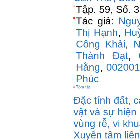
Tập. 59, Số. 
Tác giả:
Ngu
Thị Hạnh
,
Hu
Công Khải
,
N
Thành Đạt
,
Hằng
,
002001
Phúc
Tóm tắt
Đặc tính đất, c
vật và sự hiện 
vùng rễ, vi kh
Xuyên tâm liê