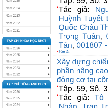
Tập. 59, Số. 3
Năm 2025
Tác giả:
Ngu
Năm 2024
Năm 2023
Huỳnh Tuyết 
Năm 2022
Quốc Châu T
Năm 2021
Trọng Tuân
,
TẠP CHÍ KHOA HỌC ĐHCT
Tân
,
001807 -
Năm 2026
Tóm tắt
Năm 2025
Xây dựng chiến
Năm 2024
Năm 2023
phần nâng cao
Năm 2022
động cơ tại cô
TẠP CHÍ TIẾNG ANH ĐHCT
Tập. 59, Số. 
Năm 2026
Tác giả:
Tô
Năm 2025
Nhân
,
Tran T
Năm 2024