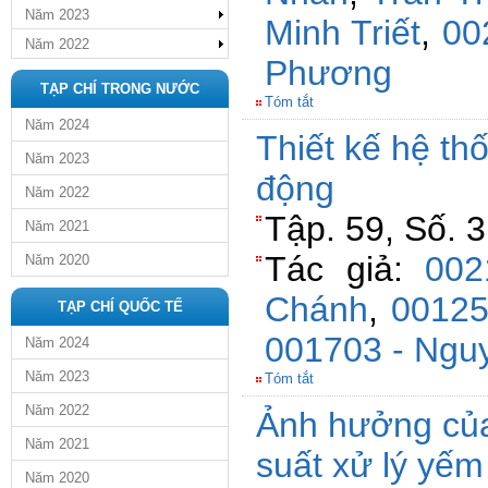
Năm 2023
Minh Triết
,
00
Năm 2022
Phương
TẠP CHÍ TRONG NƯỚC
Tóm tắt
Năm 2024
Thiết kế hệ thố
Năm 2023
động
Năm 2022
Tập. 59, Số. 
Năm 2021
Tác giả:
002
Năm 2020
Chánh
,
00125
TẠP CHÍ QUỐC TẾ
001703 - Ng
Năm 2024
Năm 2023
Tóm tắt
Năm 2022
Ảnh hưởng của
Năm 2021
suất xử lý yếm
Năm 2020