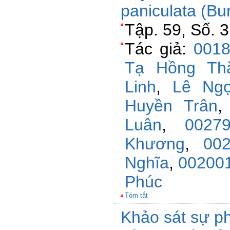
paniculata (Bu
Tập. 59, Số. 
Tác giả:
0018
Tạ Hồng Th
Linh
,
Lê Ng
Huyền Trân
Luân
,
0027
Khương
,
00
Nghĩa
,
002001
Phúc
Tóm tắt
Khảo sát sự ph