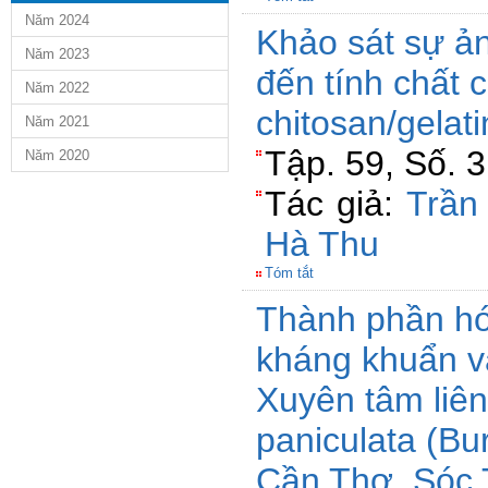
Năm 2024
Khảo sát sự ả
Năm 2023
đến tính chất
Năm 2022
chitosan/gelati
Năm 2021
Tập. 59, Số. 
Năm 2020
Tác giả:
Trần
Hà Thu
Tóm tắt
Thành phần hó
kháng khuẩn v
Xuyên tâm liê
paniculata (Bu
Cần Thơ, Sóc 