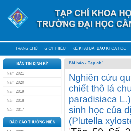
TRANG CHỦ
GIỚI THIỆU
KÊ KHAI BÀI BÁO KHOA HỌC
Bài báo - Tạp chí
BẢN TIN ĐỊNH KỲ
Năm 2021
Nghiên cứu quy 
Năm 2020
chiết thô lá ch
Năm 2019
paradisiaca L.)
Năm 2018
sinh học của dị
Năm 2017
(Plutella xylost
BÁO CÁO THƯỜNG NIÊN