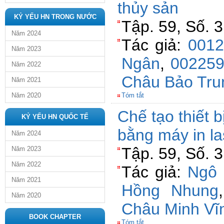
thủy sản
KỶ YẾU HN TRONG NƯỚC
Tập. 59, Số. 
Năm 2024
Tác giả:
0012
Năm 2023
Ngân
,
002259
Năm 2022
Châu Bảo Tru
Năm 2021
Năm 2020
Tóm tắt
Chế tạo thiết b
KỶ YẾU HN QUỐC TẾ
bằng máy in la
Năm 2024
Tập. 59, Số. 
Năm 2023
Năm 2022
Tác giả:
Ngô
Năm 2021
Hồng Nhung
Năm 2020
Châu Minh Vĩ
BOOK CHAPTER
Tóm tắt