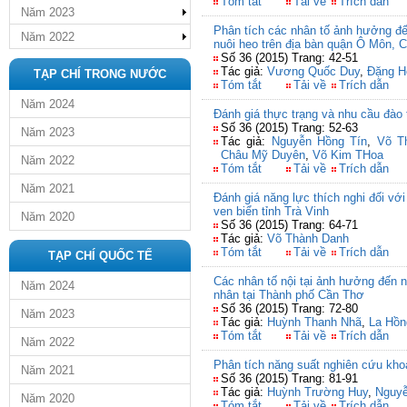
Tóm tắt
Tải về
Trích dẫn
Năm 2023
Phân tích các nhân tố ảnh hưởng đế
Năm 2022
nuôi heo trên địa bàn quận Ô Môn, 
Số 36 (2015) Trang: 42-51
Tác giả:
Vương Quốc Duy
,
Đặng H
TẠP CHÍ TRONG NƯỚC
Tóm tắt
Tải về
Trích dẫn
Năm 2024
Đánh giá thực trạng và nhu cầu đào
Số 36 (2015) Trang: 52-63
Năm 2023
Tác giả:
Nguyễn Hồng Tín
,
Võ T
Châu Mỹ Duyên
,
Võ Kim THoa
Năm 2022
Tóm tắt
Tải về
Trích dẫn
Năm 2021
Đánh giá năng lực thích nghi đối vớ
ven biển tỉnh Trà Vinh
Năm 2020
Số 36 (2015) Trang: 64-71
Tác giả:
Võ Thành Danh
Tóm tắt
Tải về
Trích dẫn
TẠP CHÍ QUỐC TẾ
Các nhân tố nội tại ảnh hưởng đến n
Năm 2024
nhân tại Thành phố Cần Thơ
Số 36 (2015) Trang: 72-80
Năm 2023
Tác giả:
Huỳnh Thanh Nhã
,
La Hồn
Tóm tắt
Tải về
Trích dẫn
Năm 2022
Phân tích năng suất nghiên cứu kho
Năm 2021
Số 36 (2015) Trang: 81-91
Tác giả:
Huỳnh Trường Huy
,
Nguyễ
Năm 2020
Tóm tắt
Tải về
Trích dẫn