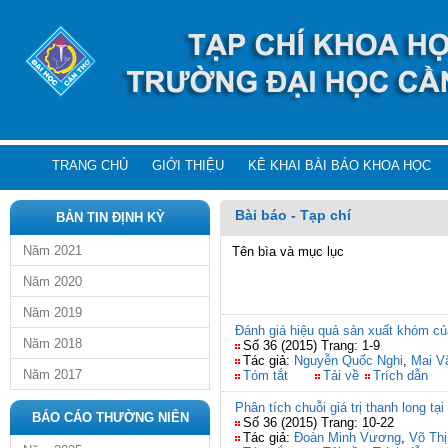
TRANG CHỦ
GIỚI THIỆU
KÊ KHAI BÀI BÁO KHOA HỌC
Bài báo - Tạp chí
BẢN TIN ĐỊNH KỲ
Năm 2021
Tên bìa và mục lục
Năm 2020
Năm 2019
Đánh giá hiệu quả sản xuất khóm củ
Năm 2018
Số 36 (2015) Trang: 1-9
Tác giả:
Nguyễn Quốc Nghi
,
Mai V
Năm 2017
Tóm tắt
Tải về
Trích dẫn
Phân tích chuỗi giá trị thanh long t
BÁO CÁO THƯỜNG NIÊN
Số 36 (2015) Trang: 10-22
Tác giả:
Đoàn Minh Vương
,
Võ Thị