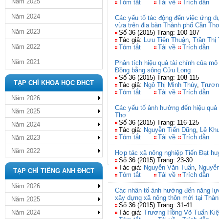
Năm 2025
Tóm tắt
Tải về
Trích dẫn
Năm 2024
Các yếu tố tác động đến việc ứng d
vừa trên địa bàn Thành phố Cần Th
Năm 2023
Số 36 (2015) Trang: 100-107
Tác giả:
Lưu Tiến Thuận
,
Trần Thị
Năm 2022
Tóm tắt
Tải về
Trích dẫn
Năm 2021
Phân tích hiệu quả tài chính của mô
Đồng bằng sông Cửu Long
Số 36 (2015) Trang: 108-115
TẠP CHÍ KHOA HỌC ĐHCT
Tác giả:
Ngô Thị Minh Thúy
,
Trươn
Tóm tắt
Tải về
Trích dẫn
Năm 2026
Các yếu tố ảnh hưởng đến hiệu quả 
Năm 2025
Thơ
Số 36 (2015) Trang: 116-125
Năm 2024
Tác giả:
Nguyễn Tiến Dũng
,
Lê Kh
Tóm tắt
Tải về
Trích dẫn
Năm 2023
Năm 2022
Hợp tác xã nông nghiệp Tiến Đạt huy
Số 36 (2015) Trang: 23-30
Tác giả:
Nguyễn Văn Tuấn
,
Nguyễn
TẠP CHÍ TIẾNG ANH ĐHCT
Tóm tắt
Tải về
Trích dẫn
Năm 2026
Các nhân tố ảnh hưởng đến năng lực
xây dựng xã nông thôn mới tại Thà
Năm 2025
Số 36 (2015) Trang: 31-41
Năm 2024
Tác giả:
Trương Hồng Võ Tuấn Kiệ