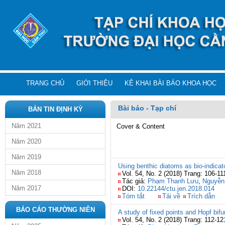
TRANG CHỦ
GIỚI THIỆU
KÊ KHAI BÀI BÁO KHOA HỌC
Bài báo - Tạp chí
BẢN TIN ĐỊNH KỲ
Năm 2021
Cover & Content
Năm 2020
Năm 2019
Using benthic diatoms as bio-indicat
Năm 2018
Vol. 54, No. 2 (2018) Trang: 106-11
Tác giả:
Phạm Thanh Lưu
,
Nguyễn
Năm 2017
DOI:
10.22144/ctu.jen.2018.014
Tóm tắt
Tải về
Trích dẫn
BÁO CÁO THƯỜNG NIÊN
A study of fixed points and Hopf bi
Vol. 54, No. 2 (2018) Trang: 112-12