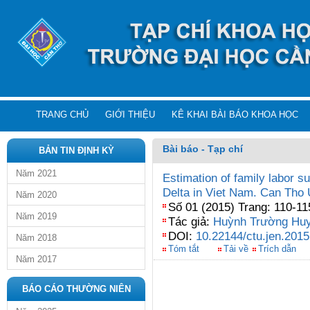
TRANG CHỦ
GIỚI THIỆU
KÊ KHAI BÀI BÁO KHOA HỌC
Bài báo - Tạp chí
BẢN TIN ĐỊNH KỲ
Năm 2021
Estimation of family labor 
Delta in Viet Nam. Can Tho 
Năm 2020
Số 01 (2015) Trang: 110-11
Năm 2019
Tác giả:
Huỳnh Trường Hu
DOI:
10.22144/ctu.jen.2015
Năm 2018
Tóm tắt
Tải về
Trích dẫn
Năm 2017
BÁO CÁO THƯỜNG NIÊN