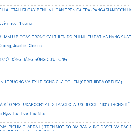
IELLA ICTALURI GÂY BỆNH MỦ GAN TRÊN CÁ TRA (PANGASIANODON
uyễn Trúc Phương
 HẦM Ủ BIOGAS TRONG CẢI THIỆN ĐỘ PHÌ NHIÊU ĐẤT VÀ NĂNG SUẤ
 Gương
,
Joachim Clemens
 392 Ở ĐỒNG BẰNG SÔNG CỬU LONG
NH TRƯỞNG VÀ TỶ LỆ SỐNG CỦA ỐC LEN (CERITHIDEA OBTUSA)
Á KÈO ?PSEUDAPOCRYPTES LANCEOLATUS BLOCH, 1801) TRONG BỂ
n Ngọc Hải
,
Hứa Thái Nhân
(MALPIGHIA GLABRA L.) TRÊN MỘT SỐ ĐỊA BÀN VÙNG ĐBSCL VÀ ĐẶC 