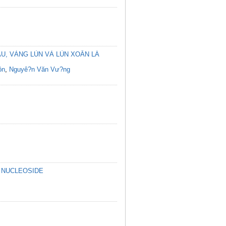
U, VÀNG LÙN VÀ LÙN XOẮN LÁ
ôn
,
Nguyê?n Văn Vư?ng
 NUCLEOSIDE