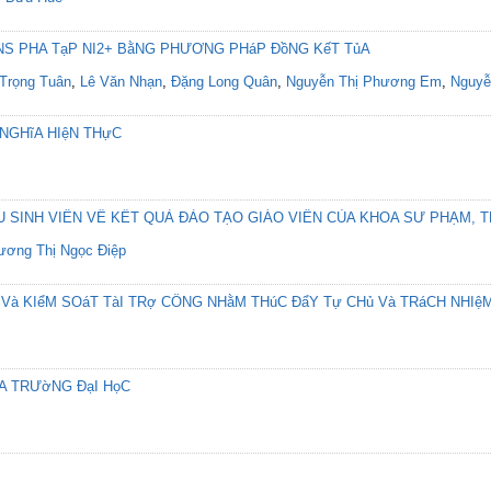
NS PHA TạP NI2+ BằNG PHƯƠNG PHáP ĐồNG KếT TủA
Trọng Tuân
,
Lê Văn Nhạn
,
Đặng Long Quân
,
Nguyễn Thị Phương Em
,
Nguyễn
 NGHĩA HIệN THựC
ỰU SINH VIÊN VỀ KẾT QUẢ ĐÀO TẠO GIÁO VIÊN CỦA KHOA SƯ PHẠM,
ương Thị Ngọc Điệp
Và KIểM SOáT TàI TRợ CÔNG NHằM THúC ĐẩY Tự CHủ Và TRáCH NHIệM
ủA TRƯờNG ĐạI HọC