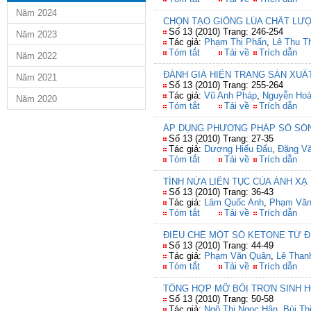
Năm 2024
CHỌN TẠO GIỐNG LÚA CHẤT LƯỢ
Số 13 (2010) Trang: 246-254
Năm 2023
Tác giả:
Phạm Thị Phấn
,
Lê Thu T
Tóm tắt
Tải về
Trích dẫn
Năm 2022
ĐÁNH GIÁ HIỆN TRẠNG SẢN XUẤ
Năm 2021
Số 13 (2010) Trang: 255-264
Tác giả:
Vũ Anh Pháp
,
Nguyễn Hoà
Năm 2020
Tóm tắt
Tải về
Trích dẫn
ÁP DỤNG PHƯƠNG PHÁP SỐ SÓN
Số 13 (2010) Trang: 27-35
Tác giả:
Dương Hiếu Đẩu
,
Đặng Vă
Tóm tắt
Tải về
Trích dẫn
TÍNH NỬA LIÊN TỤC CỦA ÁNH XẠ
Số 13 (2010) Trang: 36-43
Tác giả:
Lâm Quốc Anh
,
Phạm Văn
Tóm tắt
Tải về
Trích dẫn
ĐIỀU CHẾ MỘT SỐ KETONE TỪ 
Số 13 (2010) Trang: 44-49
Tác giả:
Phạm Văn Quân
,
Lê Than
Tóm tắt
Tải về
Trích dẫn
TỔNG HỢP MỠ BÔI TRƠN SINH H
Số 13 (2010) Trang: 50-58
Tác giả:
Ngô Thị Ngọc Hân
,
Bùi Th