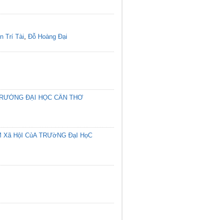
 Trí Tài
,
Đỗ Hoàng Đại
 TRƯỜNG ĐẠI HỌC CẦN THƠ
 Xã HộI CủA TRƯờNG ĐạI HọC