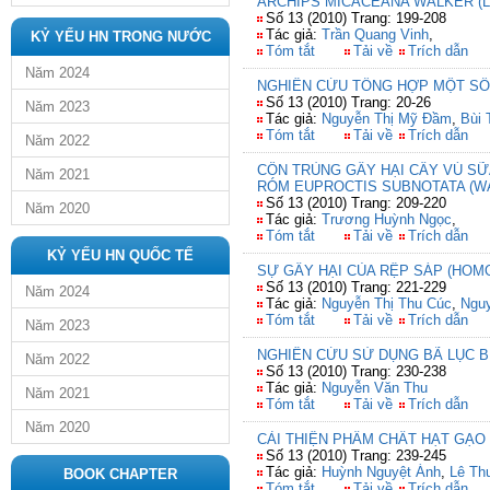
ARCHIPS MICACEANA WALKER (L
Số 13 (2010) Trang: 199-208
Tác giả:
Trần Quang Vinh
,
KỶ YẾU HN TRONG NƯỚC
Tóm tắt
Tải về
Trích dẫn
Năm 2024
NGHIÊN CỨU TỔNG HỢP MỘT SỐ
Số 13 (2010) Trang: 20-26
Năm 2023
Tác giả:
Nguyễn Thị Mỹ Đầm
,
Bùi 
Tóm tắt
Tải về
Trích dẫn
Năm 2022
CÔN TRÙNG GÂY HẠI CÂY VÚ SỮ
Năm 2021
RÓM EUPROCTIS SUBNOTATA (WA
Số 13 (2010) Trang: 209-220
Năm 2020
Tác giả:
Trương Huỳnh Ngọc
,
Tóm tắt
Tải về
Trích dẫn
KỶ YẾU HN QUỐC TẾ
SỰ GÂY HẠI CỦA RỆP SÁP (HOM
Số 13 (2010) Trang: 221-229
Năm 2024
Tác giả:
Nguyễn Thị Thu Cúc
,
Ngu
Tóm tắt
Tải về
Trích dẫn
Năm 2023
NGHIÊN CỨU SỬ DỤNG BÃ LỤC B
Năm 2022
Số 13 (2010) Trang: 230-238
Tác giả:
Nguyễn Văn Thu
Năm 2021
Tóm tắt
Tải về
Trích dẫn
Năm 2020
CẢI THIỆN PHẨM CHẤT HẠT GẠO 
Số 13 (2010) Trang: 239-245
Tác giả:
Huỳnh Nguyệt Ánh
,
Lê Th
BOOK CHAPTER
Tóm tắt
Tải về
Trích dẫn