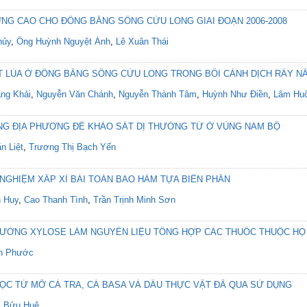
NG CAO CHO ĐỒNG BẰNG SÔNG CỬU LONG GIAI ĐOẠN 2006-2008
hủy
,
Ông Huỳnh Nguyệt Ánh
,
Lê Xuân Thái
T LÚA Ở ĐỒNG BẰNG SÔNG CỬU LONG TRONG BỐI CẢNH DỊCH RẦY NÂ
ng Khải
,
Nguyễn Văn Chánh
,
Nguyễn Thành Tâm
,
Huỳnh Như Điền
,
Lâm Hu
G ĐỊA PHƯƠNG ĐỂ KHẢO SÁT DỊ THƯỜNG TỪ Ở VÙNG NAM BỘ
n Liệt
,
Trương Thị Bạch Yến
 NGHIỆM XẤP XỈ BÀI TOÁN BAO HÀM TỰA BIẾN PHÂN
 Huy
,
Cao Thanh Tình
,
Trần Trịnh Minh Sơn
ĐƯỜNG XYLOSE LÀM NGUYÊN LIỆU TỔNG HỢP CÁC THUỐC THUỘC HỌ
h Phước
ỌC TỪ MỠ CÁ TRA, CÁ BASA VÀ DẦU THỰC VẬT ĐÃ QUA SỬ DỤNG
ị Bửu Huê