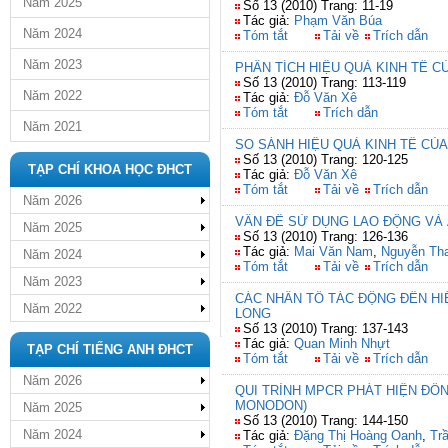
Năm 2025
Số 13 (2010) Trang: 11-19
Tác giả:
Phạm Văn Búa
Năm 2024
Tóm tắt
Tải về
Trích dẫn
Năm 2023
PHÂN TÍCH HIỆU QUẢ KINH TẾ 
Số 13 (2010) Trang: 113-119
Năm 2022
Tác giả:
Đỗ Văn Xê
Tóm tắt
Trích dẫn
Năm 2021
SO SÁNH HIỆU QUẢ KINH TẾ CỦA
Số 13 (2010) Trang: 120-125
TẠP CHÍ KHOA HỌC ĐHCT
Tác giả:
Đỗ Văn Xê
Tóm tắt
Tải về
Trích dẫn
Năm 2026
VẤN ĐỀ SỬ DỤNG LAO ĐỘNG VÀ 
Năm 2025
Số 13 (2010) Trang: 126-136
Tác giả:
Mai Văn Nam
,
Nguyễn Th
Năm 2024
Tóm tắt
Tải về
Trích dẫn
Năm 2023
CÁC NHÂN TỐ TÁC ĐỘNG ĐẾN HI
Năm 2022
LONG
Số 13 (2010) Trang: 137-143
Tác giả:
Quan Minh Nhựt
TẠP CHÍ TIẾNG ANH ĐHCT
Tóm tắt
Tải về
Trích dẫn
Năm 2026
QUI TRÌNH MPCR PHÁT HIỆN ĐỒ
MONODON)
Năm 2025
Số 13 (2010) Trang: 144-150
Năm 2024
Tác giả:
Đặng Thị Hoàng Oanh
,
Trầ