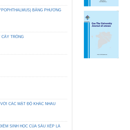
 HYPOPHTHALMUS) BẰNG PHƯƠNG
T CÂY TRỒNG
 VỚI CÁC MẬT ĐỘ KHÁC NHAU
ĐIỂM SINH HỌC CỦA SÂU XẾP LÁ