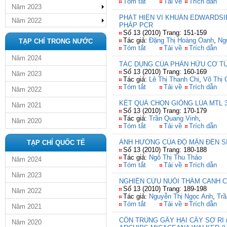
Tóm tắt
Tải về
Trích dẫn
Năm 2023
PHÁT HIỆN VI KHUẨN EDWARDS
Năm 2022
PHÁP PCR
Số 13 (2010) Trang: 151-159
Tác giả:
Đặng Thị Hoàng Oanh
,
Ng
TẠP CHÍ TRONG NƯỚC
Tóm tắt
Tải về
Trích dẫn
Năm 2024
TÁC DỤNG CỦA PHÂN HỮU CƠ TỪ
Số 13 (2010) Trang: 160-169
Năm 2023
Tác giả:
Lê Thị Thanh Chi
,
Võ Thị
Tóm tắt
Tải về
Trích dẫn
Năm 2022
KẾT QUẢ CHỌN GIỐNG LÚA MTL
Năm 2021
Số 13 (2010) Trang: 170-179
Tác giả:
Trần Quang Vinh
,
Năm 2020
Tóm tắt
Tải về
Trích dẫn
ẢNH HƯỞNG CỦA ĐỘ MẶN ĐẾN SI
TẠP CHÍ QUỐC TẾ
Số 13 (2010) Trang: 180-188
Tác giả:
Ngô Thị Thu Thảo
Năm 2024
Tóm tắt
Tải về
Trích dẫn
Năm 2023
NGHIÊN CỨU NUÔI THÂM CANH C
Số 13 (2010) Trang: 189-198
Năm 2022
Tác giả:
Nguyễn Thị Ngọc Anh
,
Trầ
Tóm tắt
Tải về
Trích dẫn
Năm 2021
CÔN TRÙNG GÂY HẠI CÂY SƠ RI 
Năm 2020