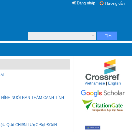
Đăng nhập
Hướng dẫn
Tìm
MớI
Vietnamese
|
English
HÌNH NUÔI BÁN THÂM CANH TỈNH
ệU QUả CHIếN LƯợC ĐạI ĐOàN