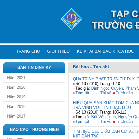
TRANG CHỦ
GIỚI THIỆU
KÊ KHAI BÀI BÁO KHOA HỌC
Bài báo - Tạp chí
BẢN TIN ĐỊNH KỲ
Năm 2021
QUá TRìNH PHáT TRIểN TƯ DUY 
Số 13 (2010) Trang: 1-10
Năm 2020
Tác giả:
Đinh Ngọc Quyên
,
Phạm V
Tóm tắt
Tải về
Trích dẫn
Năm 2019
HIỆU QUẢ SẢN XUẤT TÔM CỦA 
Năm 2018
TRÀ VINH VỚI TỈNH BẠC LIÊU
Số 13 (2010) Trang: 105-112
Năm 2017
Tác giả:
Bùi Văn Trịnh
,
Nguyễn Qu
Tóm tắt
Tải về
Trích dẫn
BÁO CÁO THƯỜNG NIÊN
TìM HIểU ĐặC ĐIểM DÂN CƯ Và 
KếT DÂN TộC