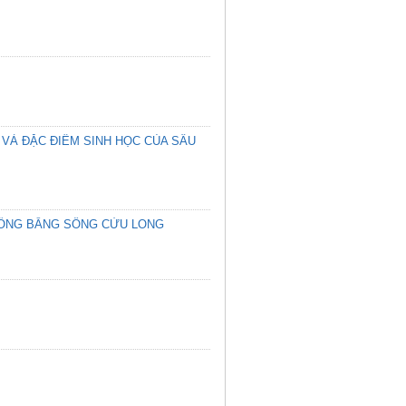
 VÀ ĐẶC ĐIỂM SINH HỌC CỦA SÂU
 ĐỒNG BẰNG SÔNG CỬU LONG