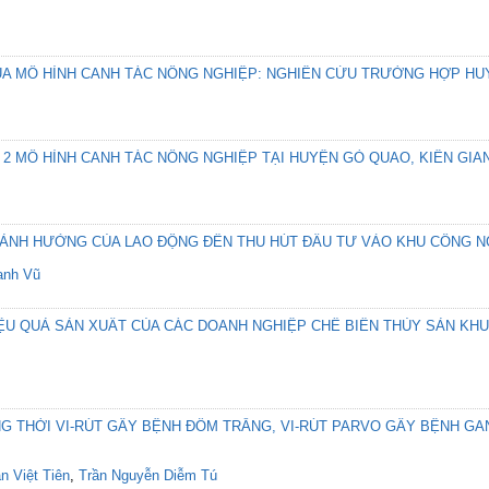
CỦA MÔ HÌNH CANH TÁC NÔNG NGHIỆP: NGHIÊN CỨU TRƯỜNG HỢP HUY
 2 MÔ HÌNH CANH TÁC NÔNG NGHIỆP TẠI HUYỆN GÒ QUAO, KIÊN GIA
ẢNH HƯỞNG CỦA LAO ĐỘNG ĐẾN THU HÚT ĐẦU TƯ VÀO KHU CÔNG NG
anh Vũ
ỆU QUẢ SẢN XUẤT CỦA CÁC DOANH NGHIỆP CHẾ BIẾN THỦY SẢN K
NG THỜI VI-RÚT GÂY BỆNH ĐỐM TRẮNG, VI-RÚT PARVO GÂY BỆNH G
n Việt Tiên
,
Trần Nguyễn Diễm Tú