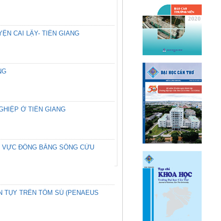
ỆN CAI LẬY- TIỀN GIANG
NG
HIỆP Ở TIỀN GIANG
HU VỰC ĐỒNG BẰNG SÔNG CỬU
AN TỤY TRÊN TÔM SÚ (PENAEUS