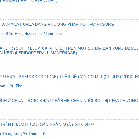
EPIDOPTERA: TORTRICIDAE)
 DẪN XUẤT UREA BẰNG PHƯƠNG PHÁP HỖ TRỢ VI SÓNG
Thị Bửu Huê
,
Huỳnh Thị Ngọc Liên
A (CHRYSOPHYLLUM CAINITO L.) TRÊN MỘT SỐ ĐỊA BÀN VÙNG ĐBSCL
LKER) (LEPIDOPTERA: LIMANTRIIDAE)
OPTERA - PSEUDOCOCCIDAE) TRÊN RỄ CÂY CÓ MÚI (CITRUS) VÙNG
yễn Hữu Tho
ÌNH Ủ CHUA TRONG KHẨU PHẦN ĐỂ CHĂN NUÔI BÒ THỊT ĐỊA PHƯƠNG
TRÊN LÚA MTL CAO SẢN NGẮN NGÀY 2007-2009
u Thủy
,
Nguyễn Thành Tâm