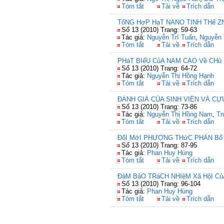
Tóm tắt
Tải về
Trích dẫn
TổNG HợP HạT NANO TINH THể Z
Số 13 (2010) Trang: 59-63
Tác giả:
Nguyễn Trí Tuấn
,
Nguyễn 
Tóm tắt
Tải về
Trích dẫn
PHáT BIểU CủA NAM CAO Về CHủ
Số 13 (2010) Trang: 64-72
Tác giả:
Nguyễn Thị Hồng Hạnh
Tóm tắt
Tải về
Trích dẫn
ĐÁNH GIÁ CỦA SINH VIÊN VÀ C
Số 13 (2010) Trang: 73-86
Tác giả:
Nguyễn Thị Hồng Nam
,
Tr
Tóm tắt
Tải về
Trích dẫn
ĐổI MớI PHƯƠNG THứC PHÂN Bổ 
Số 13 (2010) Trang: 87-95
Tác giả:
Phan Huy Hùng
Tóm tắt
Tải về
Trích dẫn
ĐảM BảO TRáCH NHIệM Xã HộI C
Số 13 (2010) Trang: 96-104
Tác giả:
Phan Huy Hùng
Tóm tắt
Tải về
Trích dẫn