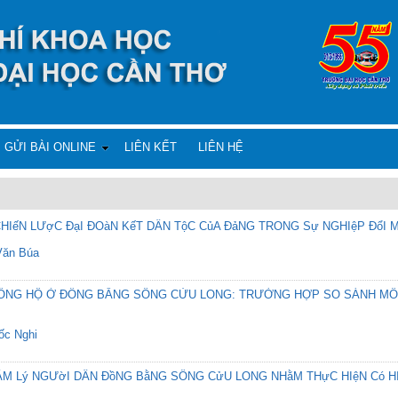
GỬI BÀI ONLINE
LIÊN KẾT
LIÊN HỆ
CHIếN LƯợC ĐạI ĐOàN KếT DÂN TộC CủA ĐảNG TRONG Sự NGHIệP ĐổI 
ăn Búa
NÔNG HỘ Ở ĐỒNG BẰNG SÔNG CỬU LONG: TRƯỜNG HỢP SO SÁNH MÔ 
ốc Nghi
TÂM Lý NGƯờI DÂN ĐồNG BằNG SÔNG CửU LONG NHằM THựC HIệN Có HI