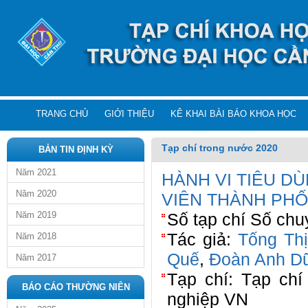
TRANG CHỦ
GIỚI THIỆU
KÊ KHAI BÀI BÁO KHOA HỌC
Tạp chí trong nước 2020
BẢN TIN ĐỊNH KỲ
Năm 2021
HÀNH VI TIÊU D
Năm 2020
VIÊN THÀNH PHỐ
Năm 2019
Số tạp chí Số chu
Tác giả:
Tống Th
Năm 2018
Quế
,
Đoàn Anh D
Năm 2017
Tạp chí: Tạp ch
BÁO CÁO THƯỜNG NIÊN
nghiệp VN