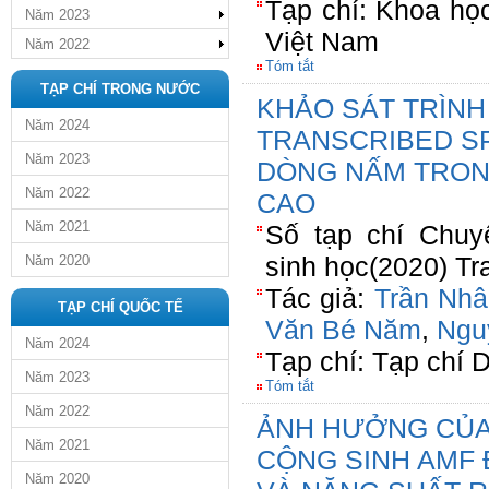
Tạp chí: Khoa họ
Năm 2023
Việt Nam
Năm 2022
Tóm tắt
TẠP CHÍ TRONG NƯỚC
KHẢO SÁT TRÌNH 
Năm 2024
TRANSCRIBED S
Năm 2023
DÒNG NẤM TRONG
Năm 2022
CAO
Năm 2021
Số tạp chí Chu
sinh học(2020) Tr
Năm 2020
Tác giả:
Trần Nh
TẠP CHÍ QUỐC TẾ
Văn Bé Năm
,
Nguy
Năm 2024
Tạp chí: Tạp chí D
Năm 2023
Tóm tắt
Năm 2022
ẢNH HƯỞNG CỦA
Năm 2021
CỘNG SINH AMF
Năm 2020