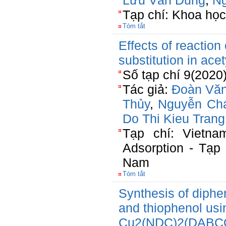
Lưu Văn Dũng
,
N
Tạp chí: Khoa học
Tóm tắt
Effects of reaction
substitution in ace
Số tạp chí 9(2020
Tác giả:
Đoàn Văn
Thủy
,
Nguyễn Ch
Do Thi Kieu Trang
Tạp chí: Vietna
Adsorption - Tạp
Nam
Tóm tắt
Synthesis of diphe
and thiophenol us
Cu2(NDC)2(DABCO) 