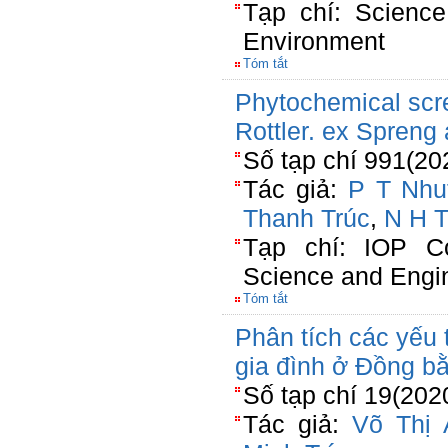
Tạp chí: Scienc
Environment
Tóm tắt
Phytochemical scr
Rottler. ex Spreng
Số tạp chí 991(20
Tác giả:
P T Nhu
Thanh Trúc
,
N H 
Tạp chí: IOP Co
Science and Engi
Tóm tắt
Phân tích các yếu 
gia đình ở Đồng b
Số tạp chí 19(202
Tác giả:
Võ Thị 