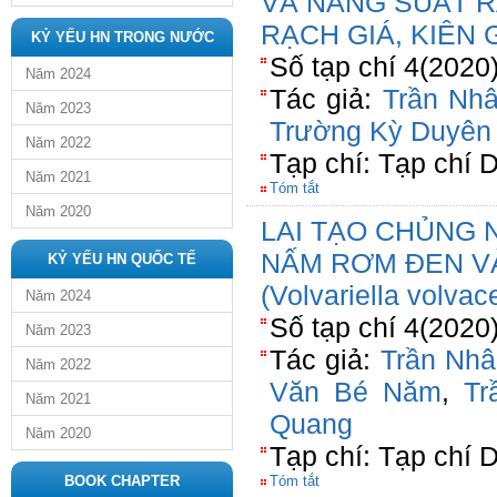
VÀ NĂNG SUẤT R
RẠCH GIÁ, KIÊN 
KỶ YẾU HN TRONG NƯỚC
Số tạp chí 4(2020
Năm 2024
Tác giả:
Trần Nh
Năm 2023
Trường Kỳ Duyên
Năm 2022
Tạp chí: Tạp chí D
Năm 2021
Tóm tắt
Năm 2020
LAI TẠO CHỦNG 
NẤM RƠM ĐEN V
KỶ YẾU HN QUỐC TẾ
(Volvariella volvac
Năm 2024
Số tạp chí 4(2020
Năm 2023
Tác giả:
Trần Nh
Năm 2022
Văn Bé Năm
,
Tr
Năm 2021
Quang
Năm 2020
Tạp chí: Tạp chí D
BOOK CHAPTER
Tóm tắt