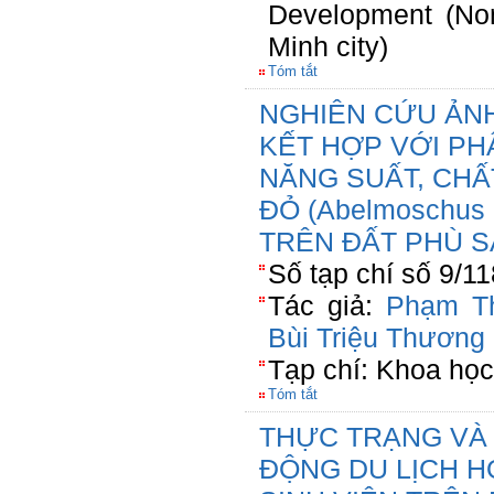
Development (No
Minh city)
Tóm tắt
NGHIÊN CỨU ẢN
KẾT HỢP VỚI PH
NĂNG SUẤT, CHẤ
ĐỎ (Abelmoschus 
TRÊN ĐẤT PHÙ S
Số tạp chí số 9/1
Tác giả:
Phạm Th
Bùi Triệu Thương
Tạp chí: Khoa họ
Tóm tắt
THỰC TRẠNG VÀ 
ĐỘNG DU LỊCH H