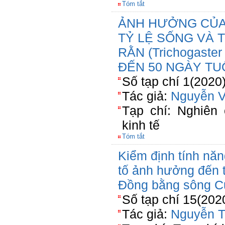
Tóm tắt
ẢNH HƯỞNG CỦA
TỶ LỆ SỐNG VÀ
RẰN (Trichogaster
ĐẾN 50 NGÀY TU
Số tạp chí 1(2020
Tác giả:
Nguyễn V
Tạp chí: Nghiên 
kinh tế
Tóm tắt
Kiểm định tính nă
tố ảnh hưởng đến 
Đồng bằng sông C
Số tạp chí 15(202
Tác giả:
Nguyễn T