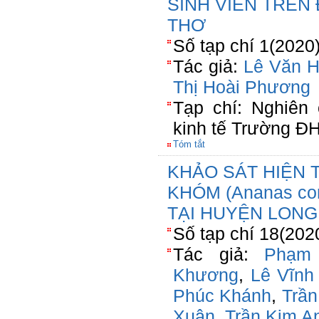
SINH VIÊN TRÊN
THƠ
Số tạp chí 1(2020
Tác giả:
Lê Văn H
Thị Hoài Phương
Tạp chí: Nghiên 
kinh tế Trường Đ
Tóm tắt
KHẢO SÁT HIỆN 
KHÓM (Ananas co
TẠI HUYỆN LONG
Số tạp chí 18(202
Tác giả:
Phạm
Khương
,
Lê Vĩnh
Phúc Khánh
,
Trần
Xuân
,
Trần Kim A