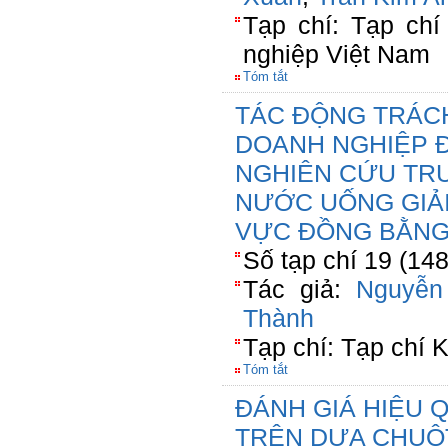
Tạp chí: Tạp ch
nghiệp Việt Nam
Tóm tắt
TÁC ĐỘNG TRÁCH
DOANH NGHIỆP Đ
NGHIÊN CỨU TR
NƯỚC UỐNG GIẢ
VỰC ĐỒNG BẰNG
Số tạp chí 19 (14
Tác giả:
Nguyễn
Thành
Tạp chí: Tạp chí
Tóm tắt
ĐÁNH GIÁ HIỆU 
TRÊN DƯA CHUỘT