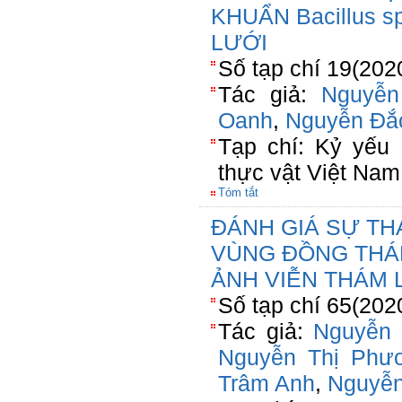
KHUẨN Bacillus 
LƯỚI
Số tạp chí 19(202
Tác giả:
Nguyễn
Oanh
,
Nguyễn Đắ
Tạp chí: Kỷ yếu 
thực vật Việt Nam
Tóm tắt
ĐÁNH GIÁ SỰ TH
VÙNG ĐỒNG THÁ
ẢNH VIỄN THÁM 
Số tạp chí 65(202
Tác giả:
Nguyễn
Nguyễn Thị Phư
Trâm Anh
,
Nguyễn