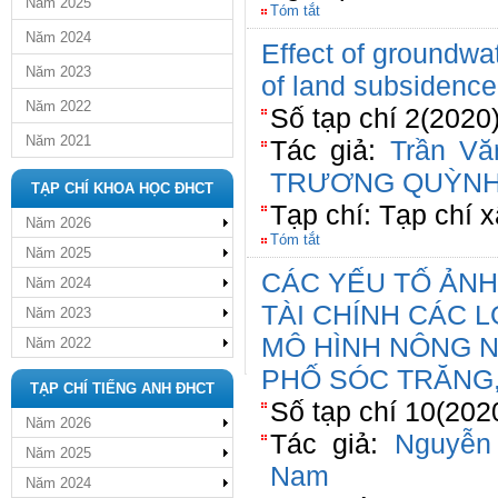
Năm 2025
Tóm tắt
Năm 2024
Effect of groundwa
Năm 2023
of land subsidenc
Năm 2022
Số tạp chí 2(2020
Năm 2021
Tác giả:
Trần Vă
TRƯƠNG QUỲNH
TẠP CHÍ KHOA HỌC ĐHCT
Tạp chí: Tạp chí 
Năm 2026
Tóm tắt
Năm 2025
CÁC YẾU TỐ ẢN
Năm 2024
TÀI CHÍNH CÁC 
Năm 2023
MÔ HÌNH NÔNG N
Năm 2022
PHỐ SÓC TRĂNG,
TẠP CHÍ TIẾNG ANH ĐHCT
Số tạp chí 10(202
Năm 2026
Tác giả:
Nguyễn
Năm 2025
Nam
Năm 2024