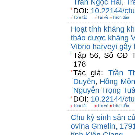
Trần Ngọc Hải
,
Tr
DOI:
10.22144/ctu
Tóm tắt
Tải về
Trích dẫn
Hoạt tính kháng kh
thảo dược kháng V
Vibrio harveyi gây
Tập 56, Số CĐ T
178
Tác giả:
Trần T
Duyên
,
Hồng Mộn
Nguyễn Trọng Tu
DOI:
10.22144/ctu
Tóm tắt
Tải về
Trích dẫn
Chu kỳ sinh sản củ
ovina Gmelin, 179
tỉnh Kiên Giang