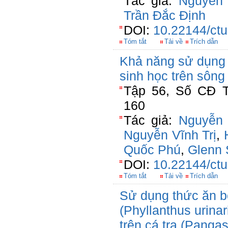
Tác giả:
Nguyễn 
Trần Đắc Định
DOI:
10.22144/ctu
Tóm tắt
Tải về
Trích dẫn
Khả năng sử dụng đ
sinh học trên sông
Tập 56, Số CĐ T
160
Tác giả:
Nguyễn 
Nguyễn Vĩnh Trị
,
Quốc Phú
,
Glenn 
DOI:
10.22144/ctu
Tóm tắt
Tải về
Trích dẫn
Sử dụng thức ăn b
(Phyllanthus urina
trên cá tra (Pang