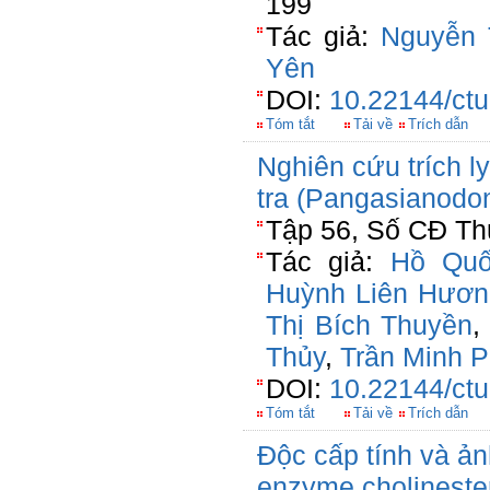
199
Tác giả:
Nguyễn 
Yên
DOI:
10.22144/ctu
Tóm tắt
Tải về
Trích dẫn
Nghiên cứu trích l
tra (Pangasianodo
Tập 56, Số CĐ Th
Tác giả:
Hồ Quố
Huỳnh Liên Hươn
Thị Bích Thuyền
Thủy
,
Trần Minh 
DOI:
10.22144/ctu
Tóm tắt
Tải về
Trích dẫn
Độc cấp tính và ả
enzyme cholineste