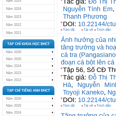
Tác giả:
Đỗ Thị T
Năm 2025
Nguyễn Tính Em
Năm 2024
Thanh Phương
Năm 2023
DOI:
10.22144/ctu
Năm 2022
Tóm tắt
Tải về
Trích dẫn
Năm 2021
Ảnh hưởng của nhiệt
TẠP CHÍ KHOA HỌC ĐHCT
tăng trưởng và hoạ
Năm 2026
cá tra (Pangasian
Năm 2025
đoạn cá bột lên c
Năm 2024
Tập 56, Số CĐ Thủ
Năm 2023
Tác giả:
Đỗ Thị T
Năm 2022
Hà
,
Nguyễn Min
TẠP CHÍ TIẾNG ANH ĐHCT
Toyoji Kaneko
,
Ng
DOI:
10.22144/ctu
Năm 2026
Năm 2025
Tóm tắt
Tải về
Trích dẫn
Năm 2024
Tăng trưởng của cá