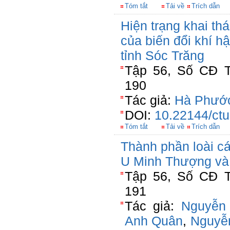
Tóm tắt
Tải về
Trích dẫn
Hiện trạng khai th
của biến đổi khí h
tỉnh Sóc Trăng
Tập 56, Số CĐ T
190
Tác giả:
Hà Phướ
DOI:
10.22144/ctu
Tóm tắt
Tải về
Trích dẫn
Thành phần loài c
U Minh Thượng và
Tập 56, Số CĐ T
191
Tác giả:
Nguyễn 
Anh Quân
,
Nguyễ