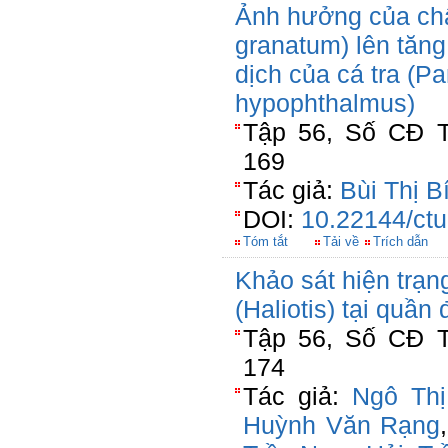
Ảnh hưởng của chấ
granatum) lên tăn
dịch của cá tra (
hypophthalmus)
Tập 56, Số CĐ T
169
Tác giả:
Bùi Thị B
DOI:
10.22144/ctu
Tóm tắt
Tải về
Trích dẫn
Khảo sát hiện trạn
(Haliotis) tại quầ
Tập 56, Số CĐ T
174
Tác giả:
Ngô Th
Huỳnh Văn Rạng