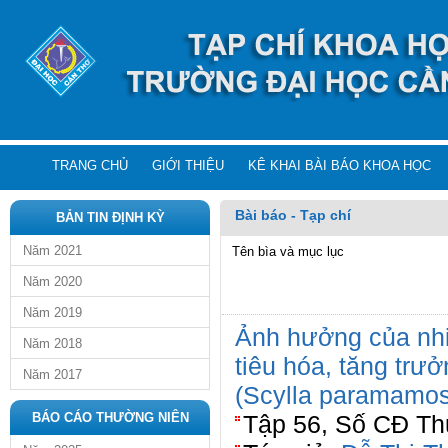
TRANG CHỦ
GIỚI THIỆU
KÊ KHAI BÀI BÁO KHOA HỌC
Bài báo - Tạp chí
BẢN TIN ĐỊNH KỲ
Năm 2021
Tên bìa và mục lục
Năm 2020
Năm 2019
Ảnh hưởng của nhi
Năm 2018
tiêu hóa, tăng trưở
Năm 2017
(Scylla paramamos
BÁO CÁO THƯỜNG NIÊN
Tập 56, Số CĐ Thủ