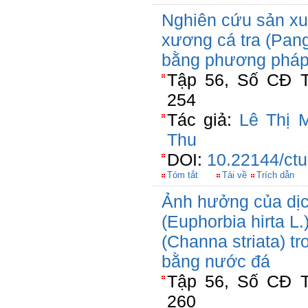
Nghiên cứu sản xuấ
xương cá tra (Pan
bằng phương pháp
Tập 56, Số CĐ T
254
Tác giả:
Lê Thị 
Thu
DOI:
10.22144/ctu
Tóm tắt
Tải về
Trích dẫn
Ảnh hưởng của dịc
(Euphorbia hirta L.
(Channa striata) t
bằng nước đá
Tập 56, Số CĐ T
260