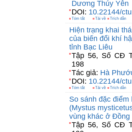
Dương Thúy Yên
DOI:
10.22144/ctu
Tóm tắt
Tải về
Trích dẫn
Hiện trạng khai th
của biến đổi khí h
tỉnh Bạc Liêu
Tập 56, Số CĐ T
198
Tác giả:
Hà Phướ
DOI:
10.22144/ctu
Tóm tắt
Tải về
Trích dẫn
So sánh đặc điểm h
(Mystus mysticetu
vùng khác ở Đồng
Tập 56, Số CĐ T