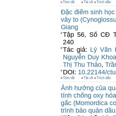
Tóm tắt
Tải về
Trích dẫn
Đặc điểm sinh học 
vảy to (Cynoglossu
Giang
Tập 56, Số CĐ T
240
Tác giả:
Lý Văn 
Nguyễn Duy Kho
Thị Thu Thảo
,
Trầ
DOI:
10.22144/ctu
Tóm tắt
Tải về
Trích dẫn
Ảnh hưởng của quá 
tính chống oxy hóa
gấc (Momordica co
trình bảo quản dầu