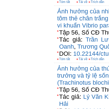
Tóm tắt
Tải về
Trích dẫn
Ảnh hưởng của nhi
tôm thẻ chân trắng
vi khuẩn Vibrio pa
Tập 56, Số CĐ Thủ
Tác giả:
Trần L
Oanh
,
Trương Qu
DOI:
10.22144/ctu
Tóm tắt
Tải về
Trích dẫn
Ảnh hưởng của thứ
trưởng và tỷ lệ số
(Trachinotus blochi
Tập 56, Số CĐ Thủ
Tác giả:
Lý Văn 
Hải