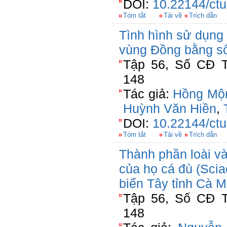
DOI:
10.22144/ctu
Tóm tắt
Tải về
Trích dẫn
Tình hình sử dụng 
vùng Đồng bằng s
Tập 56, Số CĐ T
148
Tác giả:
Hồng Mộ
Huỳnh Văn Hiền
,
DOI:
10.22144/ctu
Tóm tắt
Tải về
Trích dẫn
Thành phần loài v
của họ cá đù (Sci
biển Tây tỉnh Cà 
Tập 56, Số CĐ T
148