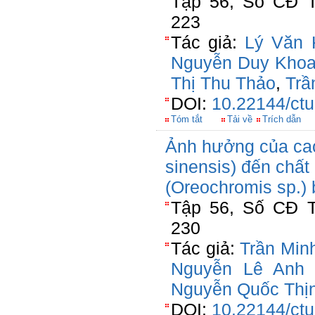
Tập 56, Số CĐ T
223
Tác giả:
Lý Văn 
Nguyễn Duy Kho
Thị Thu Thảo
,
Trầ
DOI:
10.22144/ctu
Tóm tắt
Tải về
Trích dẫn
Ảnh hưởng của cao 
sinensis) đến chất
(Oreochromis sp.)
Tập 56, Số CĐ T
230
Tác giả:
Trần Min
Nguyễn Lê Anh
Nguyễn Quốc Thị
DOI:
10.22144/ctu