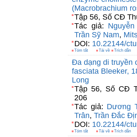
(Macrobrachium ro
Tập 56, Số CĐ Thủ
Tác giả:
Nguyễn
Trần Sỹ Nam
,
Mit
DOI:
10.22144/ctu
Tóm tắt
Tải về
Trích dẫn
Đa dạng di truyền c
fasciata Bleeker,
Long
Tập 56, Số CĐ T
206
Tác giả:
Dương 
Trân
,
Trần Đắc Đị
DOI:
10.22144/ctu
Tóm tắt
Tải về
Trích dẫn