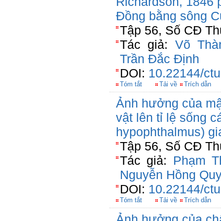
Richardson, 1846 
Đồng bằng sông C
Tập 56, Số CĐ Th
Tác giả:
Võ Thà
Trần Đắc Định
DOI:
10.22144/ctu
Tóm tắt
Tải về
Trích dẫn
Ảnh hưởng của mật
vật lên tỉ lệ sống 
hypophthalmus) gia
Tập 56, Số CĐ Thủ
Tác giả:
Phạm T
Nguyễn Hồng Quy
DOI:
10.22144/ctu
Tóm tắt
Tải về
Trích dẫn
Ảnh hưởng của chất