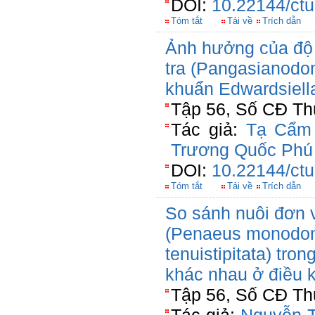
DOI:
10.22144/ctu
Tóm tắt
Tải về
Trích dẫn
Ảnh hưởng của độ
tra (Pangasianodo
khuẩn Edwardsiella 
Tập 56, Số CĐ Thủ
Tác giả:
Tạ Cẩm
Trương Quốc Phú
DOI:
10.22144/ctu
Tóm tắt
Tải về
Trích dẫn
So sánh nuôi đơn 
(Penaeus monodon) 
tenuistipitata) tro
khác nhau ở điều 
Tập 56, Số CĐ Thủ