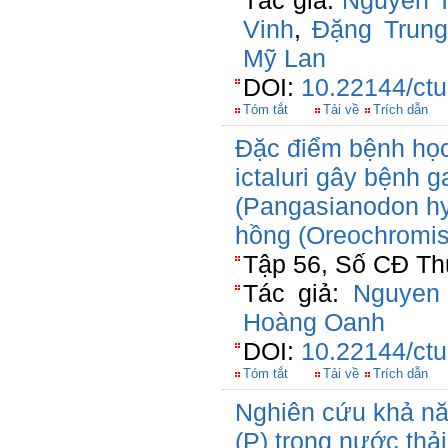
Tác giả:
Nguyễn T
Vinh
,
Đặng Trun
Mỹ Lan
DOI:
10.22144/ctu
Tóm tắt
Tải về
Trích dẫn
Đặc điểm bệnh học
ictaluri gây bệnh g
(Pangasianodon hy
hồng (Oreochromis
Tập 56, Số CĐ Thủ
Tác giả:
Nguyen
Hoàng Oanh
DOI:
10.22144/ctu
Tóm tắt
Tải về
Trích dẫn
Nghiên cứu khả nă
(P) trong nước thả