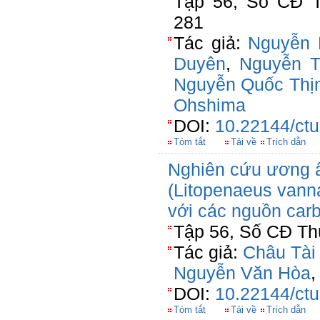
Tập 56, Số CĐ T
281
Tác giả:
Nguyễn 
Duyên
,
Nguyễn T
Nguyễn Quốc Thị
Ohshima
DOI:
10.22144/ctu
Tóm tắt
Tải về
Trích dẫn
Nghiên cứu ương ấ
(Litopenaeus vann
với các nguồn car
Tập 56, Số CĐ Thủ
Tác giả:
Châu Tài
Nguyễn Văn Hòa
DOI:
10.22144/ctu
Tóm tắt
Tải về
Trích dẫn