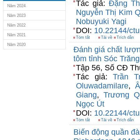
Tác giả:
Đặng Th
Năm 2024
Nguyễn Thị Kim 
Năm 2023
Nobuyuki Yagi
Năm 2022
DOI:
10.22144/ctu
Năm 2021
Tóm tắt
Tải về
Trích dẫn
Năm 2020
Đánh giá chất lượ
tôm tỉnh Sóc Trăng
Tập 56, Số CĐ Th
Tác giả:
Trần T
Oluwadamilare
,
Â
Giang
,
Trương Q
Ngọc Út
DOI:
10.22144/ctu
Tóm tắt
Tải về
Trích dẫn
Biến động quần đà