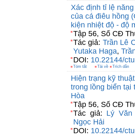
Xác định tỉ lệ năng 
của cá điêu hồng (
kiện nhiệt độ - độ
Tập 56, Số CĐ Thủ
Tác giả:
Trần Lê 
Yutaka Haga
,
Trầ
DOI:
10.22144/ctu
Tóm tắt
Tải về
Trích dẫn
Hiện trạng kỹ thuậ
trong lồng biển tạ
Hòa
Tập 56, Số CĐ Thủ
Tác giả:
Lý Văn
Ngọc Hải
DOI:
10.22144/ctu