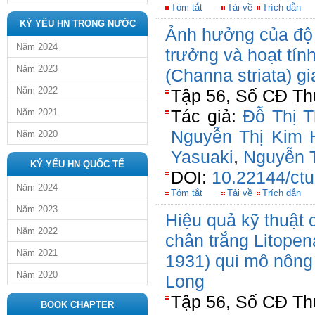
Tóm tắt
Tải về
Trích dẫn
KỶ YẾU HN TRONG NƯỚC
Ảnh hưởng của độ m
Năm 2024
trưởng và hoạt tín
Năm 2023
(Channa striata) g
Năm 2022
Tập 56, Số CĐ Thủ
Tác giả:
Đỗ Thị 
Năm 2021
Nguyễn Thị Kim 
Năm 2020
Yasuaki
,
Nguyễn 
KỶ YẾU HN QUỐC TẾ
DOI:
10.22144/ctu
Năm 2024
Tóm tắt
Tải về
Trích dẫn
Năm 2023
Hiệu quả kỹ thuật 
Năm 2022
chân trắng Litope
Năm 2021
1931) qui mô nôn
Năm 2020
Long
Tập 56, Số CĐ Thủ
BOOK CHAPTER