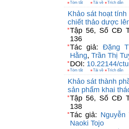
Tóm tắt
Tải về
Trích dẫn
Khảo sát hoạt tín
chiết thảo dược lê
Tập 56, Số CĐ T
136
Tác giả:
Đặng T
Hằng
,
Trần Thị Tu
DOI:
10.22144/ctu
Tóm tắt
Tải về
Trích dẫn
Khảo sát thành phầ
sản phẩm khai thác
Tập 56, Số CĐ T
138
Tác giả:
Nguyễn 
Naoki Tojo