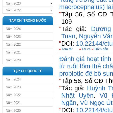
Năm 2023
macrocephalus) la
Năm 2022
Tập 56, Số CĐ T
109
TẠP CHÍ TRONG NƯỚC
Tác giả:
Dương
Năm 2024
Tuan
,
Nguyễn Văn
Năm 2023
DOI:
10.22144/ctu
Năm 2022
Tóm tắt
Tải về
Trích dẫn
Năm 2021
Đánh giá hoạt tính
Năm 2020
từ ruột tôm thẻ ch
TẠP CHÍ QUỐC TẾ
probiotic để bổ su
Tập 56, Số CĐ Thủ
Năm 2024
Tác giả:
Huỳnh T
Năm 2023
Nhật Uyên
,
Vũ 
Năm 2022
Ngân
,
Vũ Ngọc Út
Năm 2021
DOI:
10.22144/ctu
Năm 2020