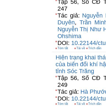
Tập 56, Số CĐ T
247
Tác giả:
Nguyễn 
Duyên
,
Trần Min
Nguyễn Thị Như 
Ohshima
DOI:
10.22144/ctu
Tóm tắt
Tải về
Trích dẫn
Hiện trạng khai th
của biến đổi khí h
tỉnh Sóc Trăng
Tập 56, Số CĐ T
249
Tác giả:
Hà Phướ
DOI:
10.22144/ctu
Tóm tắt
Tải về
Trích dẫn