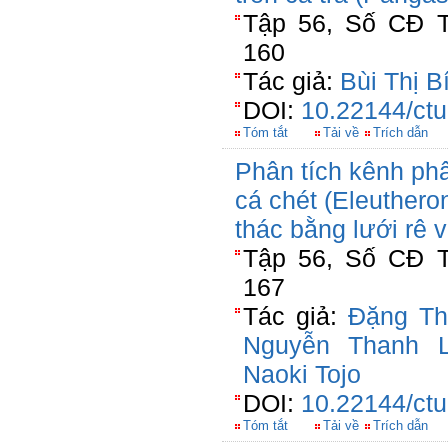
Tập 56, Số CĐ T
160
Tác giả:
Bùi Thị B
DOI:
10.22144/ctu
Tóm tắt
Tải về
Trích dẫn
Phân tích kênh phân
cá chét (Eleuthero
thác bằng lưới rê 
Tập 56, Số CĐ T
167
Tác giả:
Đặng Th
Nguyễn Thanh 
Naoki Tojo
DOI:
10.22144/ctu
Tóm tắt
Tải về
Trích dẫn