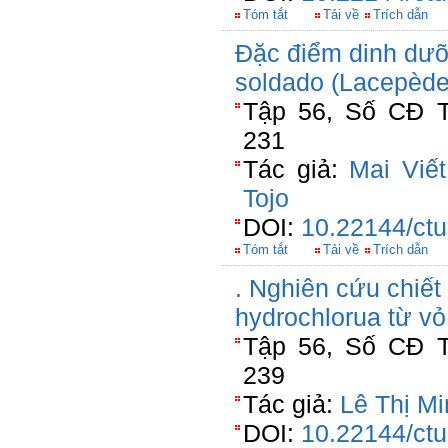
Tóm tắt
Tải về
Trích dẫn
Đặc điểm dinh dưỡ
soldado (Lacepède
Tập 56, Số CĐ T
231
Tác giả:
Mai Viế
Tojo
DOI:
10.22144/ctu
Tóm tắt
Tải về
Trích dẫn
. Nghiên cứu chiết
hydrochlorua từ v
Tập 56, Số CĐ T
239
Tác giả:
Lê Thị M
DOI:
10.22144/ctu