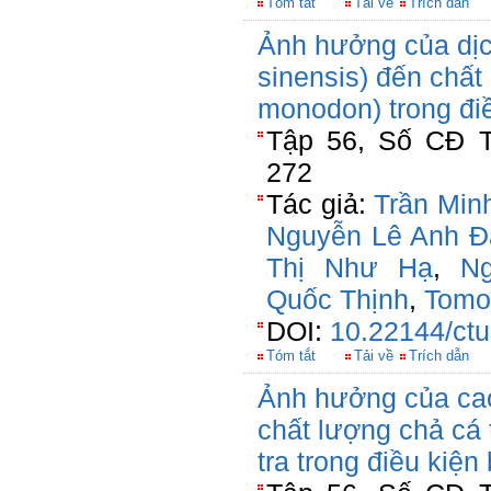
Tóm tắt
Tải về
Trích dẫn
Ảnh hưởng của dịch
sinensis) đến chấ
monodon) trong đi
Tập 56, Số CĐ T
272
Tác giả:
Trần Min
Nguyễn Lê Anh Đ
Thị Như Hạ
,
N
Quốc Thịnh
,
Tomo
DOI:
10.22144/ctu
Tóm tắt
Tải về
Trích dẫn
Ảnh hưởng của cao
chất lượng chả cá 
tra trong điều kiện