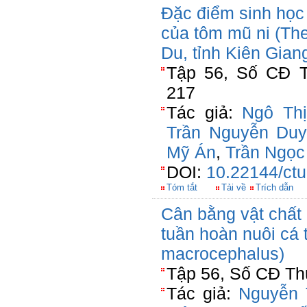
Đặc điểm sinh học
của tôm mũ ni (The
Du, tỉnh Kiên Gian
Tập 56, Số CĐ T
217
Tác giả:
Ngô Th
Trần Nguyễn Du
Mỹ Án
,
Trần Ngọc
DOI:
10.22144/ctu
Tóm tắt
Tải về
Trích dẫn
Cân bằng vật chất
tuần hoàn nuôi cá 
macrocephalus)
Tập 56, Số CĐ Thủ
Tác giả:
Nguyễn 