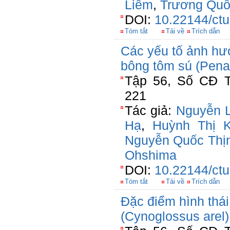
Liêm
,
Trương Quố
DOI:
10.22144/ctu
Tóm tắt
Tải về
Trích dẫn
Các yếu tố ảnh hư
bông tôm sú (Pen
Tập 56, Số CĐ T
221
Tác giả:
Nguyễn 
Hạ
,
Huỳnh Thị 
Nguyễn Quốc Thị
Ohshima
DOI:
10.22144/ctu
Tóm tắt
Tải về
Trích dẫn
Đặc điểm hình thái 
(Cynoglossus arel)