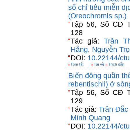
số chỉ tiêu miễn d
(Oreochromis sp.)
Tập 56, Số CĐ T
128
Tác giả:
Trần T
Hằng
,
Nguyễn Trọ
DOI:
10.22144/ctu
Tóm tắt
Tải về
Trích dẫn
Biến động quần thể
rebentischii) ở sô
Tập 56, Số CĐ T
129
Tác giả:
Trần Đắc
Minh Quang
DOI:
10.22144/ctu