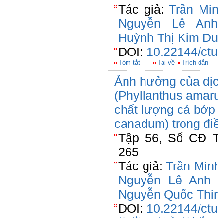
Tác giả:
Trần Mi
Nguyễn Lê An
Huỳnh Thị Kim D
DOI:
10.22144/ctu
Tóm tắt
Tải về
Trích dẫn
Ảnh hưởng của dịc
(Phyllanthus amar
chất lượng cá bớp 
canadum) trong đi
Tập 56, Số CĐ T
265
Tác giả:
Trần Min
Nguyễn Lê Anh
Nguyễn Quốc Thị
DOI:
10.22144/ctu