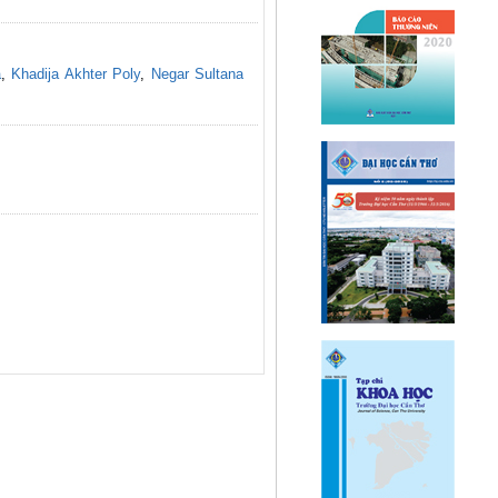
a
,
Khadija Akhter Poly
,
Negar Sultana