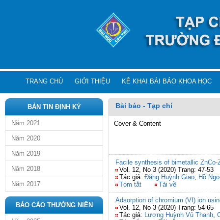
TRANG CHỦ
GIỚI THIỆU
KÊ KHAI BÀI BÁO KHOA HỌC
Bài báo - Tạp chí
BẢN TIN ĐỊNH KỲ
Năm 2021
Cover & Content
Năm 2020
Năm 2019
Facile synthesis of bimetallic ZnCo
Năm 2018
Vol. 12, No 3 (2020) Trang: 47-53
Tác giả:
Đặng Huỳnh Giao
,
Hồ Ngọ
Năm 2017
Tóm tắt
Tải về
Adsorption of chromium (VI) ion using
BÁO CÁO THƯỜNG NIÊN
Vol. 12, No 3 (2020) Trang: 54-65
Tác giả:
Lương Huỳnh Vủ Thanh
,