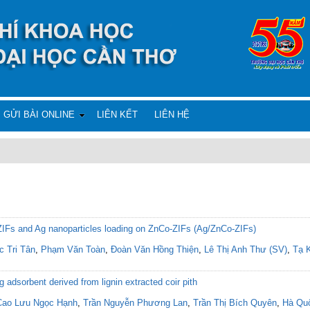
GỬI BÀI ONLINE
LIÊN KẾT
LIÊN HỆ
-ZIFs and Ag nanoparticles loading on ZnCo-ZIFs (Ag/ZnCo-ZIFs)
c Tri Tân
,
Phạm Văn Toàn
,
Đoàn Văn Hồng Thiện
,
Lê Thị Anh Thư (SV)
,
Tạ 
 adsorbent derived from lignin extracted coir pith
Cao Lưu Ngọc Hạnh
,
Trần Nguyễn Phương Lan
,
Trần Thị Bích Quyên
,
Hà Qu