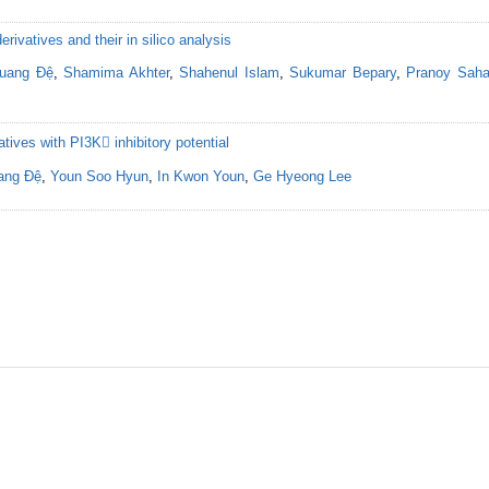
erivatives and their in silico analysis
uang Đệ
,
Shamima Akhter
,
Shahenul Islam
,
Sukumar Bepary
,
Pranoy Sah
atives with PI3K inhibitory potential
ang Đệ
,
Youn Soo Hyun
,
In Kwon Youn
,
Ge Hyeong Lee