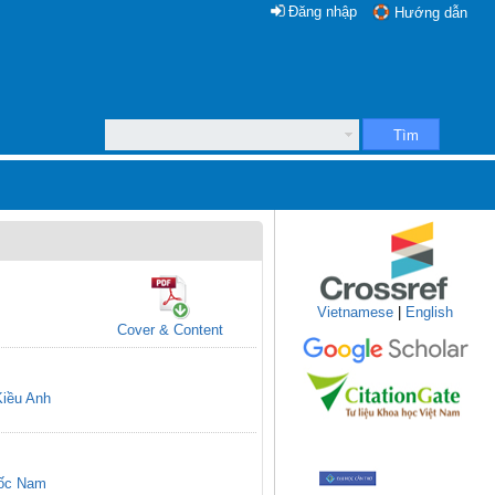
Đăng nhập
Hướng dẫn
Tìm
Vietnamese
|
English
Cover & Content
Kiều Anh
ốc Nam