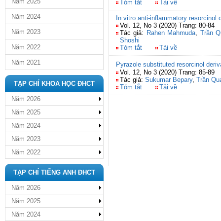
Năm 2025
Tóm tắt
Tải về
Năm 2024
In vitro anti-inflammatory resorcinol d
Vol. 12, No 3 (2020) Trang: 80-84
Năm 2023
Tác giả:
Rahen Mahmuda
,
Trần Q
Shoshi
Năm 2022
Tóm tắt
Tải về
Năm 2021
Pyrazole substituted resorcinol deriv
Vol. 12, No 3 (2020) Trang: 85-89
Tác giả:
Sukumar Bepary
,
Trần Qu
TẠP CHÍ KHOA HỌC ĐHCT
Tóm tắt
Tải về
Năm 2026
Năm 2025
Năm 2024
Năm 2023
Năm 2022
TẠP CHÍ TIẾNG ANH ĐHCT
Năm 2026
Năm 2025
Năm 2024