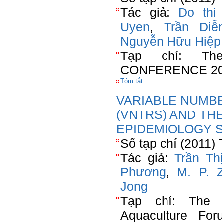
Tác giả:
Do thi
Uyen
,
Trần Di
Nguyễn Hữu Hiệp
Tạp chí: T
CONFERENCE 20
Tóm tắt
VARIABLE NUMB
(VNTRS) AND TH
EPIDEMIOLOGY 
Số tạp chí (2011) 
Tác giả:
Trần Th
Phương
,
M. P. Z
Jong
Tạp chí: The 
Aquaculture For