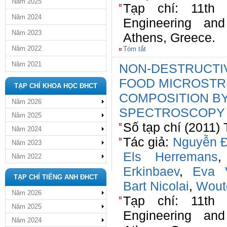
Năm 2025
Tạp chí: 11th I
Năm 2024
Engineering an
Năm 2023
Athens, Greece.
Năm 2022
Tóm tắt
Năm 2021
NON-DESTRUCTI
FOOD MICROSTR
TẠP CHÍ KHOA HỌC ĐHCT
COMPOSITION BY
Năm 2026
SPECTROSCOPY
Năm 2025
Số tạp chí (2011) 
Năm 2024
Tác giả:
Nguyễn Đ
Năm 2023
Els Herremans
Năm 2022
Erkinbaev
,
Eva V
TẠP CHÍ TIẾNG ANH ĐHCT
Bart Nicolai
,
Wout
Năm 2026
Tạp chí: 11th I
Năm 2025
Engineering an
Năm 2024