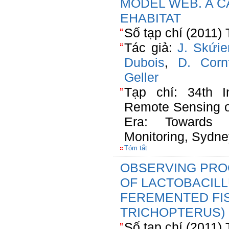
MODEL WEB. A C
EHABITAT
Số tạp chí (2011) 
Tác giả:
J. Skứie
Dubois
,
D. Corn
Geller
Tạp chí: 34th I
Remote Sensing 
Era: Towards O
Monitoring, Sydney
Tóm tắt
OBSERVING PRO
OF LACTOBACILL
FEREMENTED FI
TRICHOPTERUS)
Số tạp chí (2011)