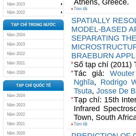
Athens, Greece.
Năm 2023
Tóm tắt
Năm 2022
SPATIALLY RESO
TẠP CHÍ TRONG NƯỚC
MODEL-BASED A
Năm 2024
SEPARATING THE
Năm 2023
MICROSTRUCTUR
Năm 2022
BRAEBURN APPL
Số tạp chí (2011) 
Năm 2021
Tác giả:
Wouter
Năm 2020
Nghĩa
,
Rodrigo W
TẠP CHÍ QUỐC TẾ
Tsuta
,
Josse De 
Năm 2024
Tạp chí: 15th Int
Năm 2023
Infrared Spectro
Năm 2022
Town, South Afric
Năm 2021
Tóm tắt
Năm 2020
PREDICTION OF 