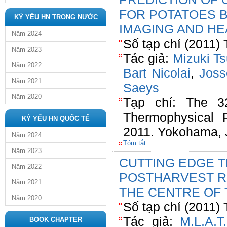
FOR POTATOES 
KỶ YẾU HN TRONG NƯỚC
IMAGING AND H
Năm 2024
Số tạp chí (2011) 
Năm 2023
Tác giả:
Mizuki Ts
Năm 2022
Bart Nicolai
,
Joss
Năm 2021
Saeys
Năm 2020
Tạp chí: The 
Thermophysical 
KỶ YẾU HN QUỐC TẾ
2011. Yokohama,
Năm 2024
Tóm tắt
Năm 2023
CUTTING EDGE T
Năm 2022
POSTHARVEST R
Năm 2021
THE CENTRE OF 
Năm 2020
Số tạp chí (2011) 
Tác giả:
M.L.A.T
BOOK CHAPTER