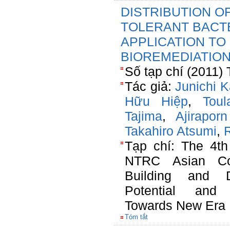
DISTRIBUTION O
TOLERANT BACTE
APPLICATION TO
BIOREMEDIATIO
Số tạp chí (2011) 
Tác giả:
Junichi K
Hữu Hiệp
,
Tou
Tajima
,
Ajirapor
Takahiro Atsumi
,
R
Tạp chí: The 4th
NTRC Asian Co
Building and D
Potential and 
Towards New Era
Tóm tắt