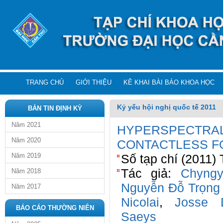
TRANG CHỦ
GIỚI THIỆU
KÊ KHAI BÀI BÁO KHOA HỌC
Kỷ yếu hội nghị quốc tế 2011
BẢN TIN ĐỊNH KỲ
Năm 2021
HYPERSPECTRAL
Năm 2020
CONTACTLESS F
Năm 2019
Số tạp chí (2011) 
Tác giả:
Chyngy
Năm 2018
Nguyễn Đỗ Trọng
Năm 2017
Nicolai
,
Josse 
BÁO CÁO THƯỜNG NIÊN
Saeys