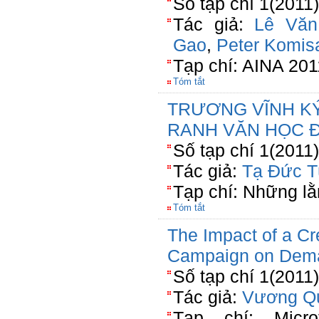
Số tạp chí 1(2011)
Tác giả:
Lê Vă
Gao
,
Peter Komis
Tạp chí: AINA 201
Tóm tắt
TRƯƠNG VĨNH KÝ
RANH VĂN HỌC ĐÔ
Số tạp chí 1(2011
Tác giả:
Tạ Đức T
Tạp chí: Những lằ
Tóm tắt
The Impact of a Cr
Campaign on Deman
Số tạp chí 1(2011)
Tác giả:
Vương Q
Tạp chí: Micr