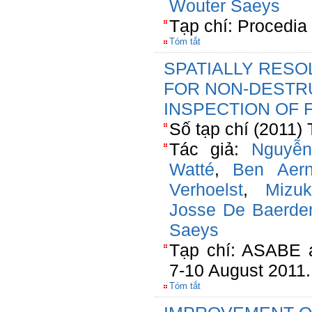
Wouter Saeys
Tạp chí: Procedia
Tóm tắt
SPATIALLY RES
FOR NON-DESTR
INSPECTION OF 
Số tạp chí (2011) 
Tác giả:
Nguyễn
Watté
,
Ben Aern
Verhoelst
,
Mizuk
Josse De Baerde
Saeys
Tạp chí: ASABE a
7-10 August 2011.
Tóm tắt