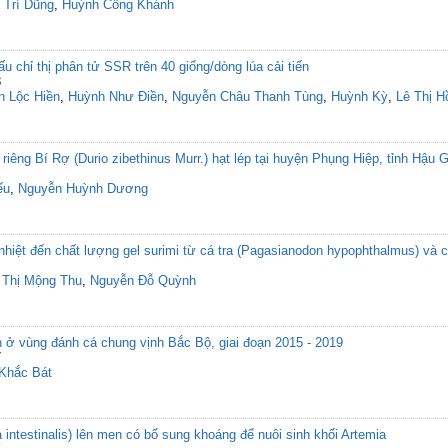
Trí Dũng
,
Huỳnh Công Khánh
u chỉ thị phân tử SSR trên 40 giống/dòng lúa cải tiến
8
n Lộc Hiền
,
Huỳnh Như Điền
,
Nguyễn Châu Thanh Tùng
,
Huỳnh Kỳ
,
Lê Thị H
u riêng Bí Rợ (Durio zibethinus Murr.) hạt lép tại huyện Phụng Hiệp, tỉnh Hậu 
ếu
,
Nguyễn Huỳnh Dương
ệt đến chất lượng gel surimi từ cá tra (Pagasianodon hypophthalmus) và cá 
 Thị Mộng Thu
,
Nguyễn Đỗ Quỳnh
sản ở vùng đánh cá chung vịnh Bắc Bộ, giai đoạn 2015 - 2019
7
Khắc Bát
intestinalis) lên men có bổ sung khoáng để nuôi sinh khối Artemia