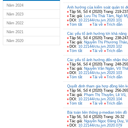
Năm 2024
Ảnh hưởng của kiểm soát quản trị đ
Tập 56, Số 4 (2020) Trang: 219-23
Năm 2023
Tác giả:
Lưu Thị Thái Tâm
,
Ngô Mỹ
DOI:
10.22144/ctu.jvn.2020.101
Năm 2022
Tóm tắt
Tải về
Trích dẫn
Năm 2021
Các yếu tố ảnh hưởng tới khả năng d
Tập 56, Số 4 (2020) Trang: 238-24
Năm 2020
Tác giả:
Nguyễn Thị Phương Thảo
DOI:
10.22144/ctu.jvn.2020.102
Tóm tắt
Tải về
Trích dẫn
Các yếu tố ảnh hưởng đến nhận thức
Tập 56, Số 4 (2020) Trang: 248-25
Tác giả:
Nguyễn Văn Ngân
,
Võ Th
DOI:
10.22144/ctu.jvn.2020.103
Tóm tắt
Tải về
Trích dẫn
Quyết định tham gia hợp đồng liên kế
Tập 56, Số 4 (2020) Trang: 256-26
Tác giả:
Phạm Thị Thuyền
,
Lê Vũ
,
DOI:
10.22144/ctu.jvn.2020.104
Tóm tắt
Tải về
Trích dẫn
Bài toán liên thông p-median trên đồ
Tập 56, Số 4 (2020) Trang: 26-32
Tác giả:
Nguyễn Ngọc Đăng Duy
,
V
DOI:
10.22144/ctu.jvn.2020.079