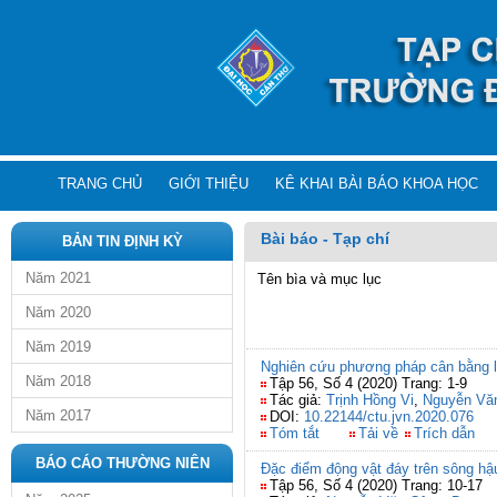
TRANG CHỦ
GIỚI THIỆU
KÊ KHAI BÀI BÁO KHOA HỌC
Bài báo - Tạp chí
BẢN TIN ĐỊNH KỲ
Năm 2021
Tên bìa và mục lục
Năm 2020
Năm 2019
Nghiên cứu phương pháp cân bằng lực
Năm 2018
Tập 56, Số 4 (2020) Trang: 1-9
Tác giả:
Trịnh Hồng Vi
,
Nguyễn Văn
Năm 2017
DOI:
10.22144/ctu.jvn.2020.076
Tóm tắt
Tải về
Trích dẫn
BÁO CÁO THƯỜNG NIÊN
Đặc điểm động vật đáy trên sông hậu
Tập 56, Số 4 (2020) Trang: 10-17