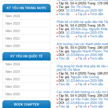
Tập 56, Số 4 (2020) Trang: 178-18
Tác giả:
Dư Thị Chung
KỶ YẾU HN TRONG NƯỚC
DOI:
10.22144/ctu.jvn.2020.097
Tóm tắt
Tải về
Trích dẫn
Năm 2024
Phân bố cỏ biển tại quần đảo Hải Tặ
Năm 2023
Tập 56, Số 4 (2020) Trang: 18-25
Tác giả:
Đỗ Anh Duy
,
Nguyễn Khắc
Năm 2022
DOI:
10.22144/ctu.jvn.2020.078
Tóm tắt
Tải về
Trích dẫn
Năm 2021
Ảnh hưởng của các thành phần mark
Năm 2020
Tập 56, Số 4 (2020) Trang: 190-19
Tác giả:
Nguyễn Huỳnh Phước Thi
DOI:
10.22144/ctu.jvn.2020.098
KỶ YẾU HN QUỐC TẾ
Tóm tắt
Tải về
Trích dẫn
Năm 2024
Ứng dụng kỹ thuật khai phá dữ liệu 
phố Hồ Chí Minh
Năm 2023
Tập 56, Số 4 (2020) Trang: 198-20
Tác giả:
Nguyễn Văn Cương
Năm 2022
DOI:
10.22144/ctu.jvn.2020.099
Tóm tắt
Tải về
Trích dẫn
Năm 2021
Các nhân tố ảnh hưởng cơ cấu chi t
Năm 2020
Tập 56, Số 4 (2020) Trang: 208-21
Tác giả:
Lê Văn Tuấn
,
Đàm Thị Th
DOI:
10.22144/ctu.jvn.2020.100
BOOK CHAPTER
Tóm tắt
Tải về
Trích dẫn