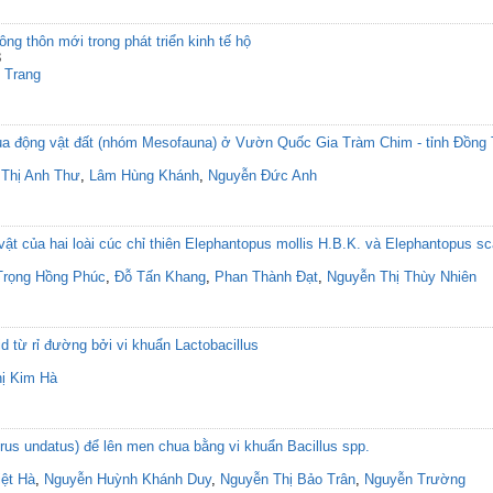
ng thôn mới trong phát triển kinh tế hộ
3
 Trang
của động vật đất (nhóm Mesofauna) ở Vườn Quốc Gia Tràm Chim - tỉnh Đồng
 Thị Anh Thư
,
Lâm Hùng Khánh
,
Nguyễn Đức Anh
vật của hai loài cúc chỉ thiên Elephantopus mollis H.B.K. và Elephantopus sca
Trọng Hồng Phúc
,
Đỗ Tấn Khang
,
Phan Thành Đạt
,
Nguyễn Thị Thùy Nhiên
id từ rỉ đường bởi vi khuẩn Lactobacillus
ị Kim Hà
rus undatus) để lên men chua bằng vi khuẩn Bacillus spp.
iệt Hà
,
Nguyễn Huỳnh Khánh Duy
,
Nguyễn Thị Bảo Trân
,
Nguyễn Trường