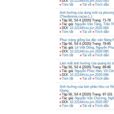
DOI:
10.22144/ctu.jvn.2020.083
Tóm tắt
Tải về
Trích dẫn
Ảnh hưởng của dung môi và phương p
(Theobroma cacao L.)
Tập 56, Số 4 (2020) Trang: 71-78
Tác giả:
Nguyễn Văn Tặng
,
Trần T
DOI:
10.22144/ctu.jvn.2020.084
Tóm tắt
Tải về
Trích dẫn
Phục tráng giống lúa đặc sản Nàng 
Tập 56, Số 4 (2020) Trang: 79-85
Tác giả:
Lê Việt Dũng
,
Nguyễn Ph
DOI:
10.22144/ctu.jvn.2020.085
Tóm tắt
Tải về
Trích dẫn
Làm mất ảnh hưởng của quang kỳ t
Tập 56, Số 4 (2020) Trang: 89-96
Tác giả:
Nguyễn Phúc Hảo
,
Võ Cô
DOI:
10.22144/ctu.jvn.2020.086
Tóm tắt
Tải về
Trích dẫn
Ảnh hưởng của bón phân hữu cơ Riso
Giang
Tập 56, Số 4 (2020) Trang: 97-101
Tác giả:
Nguyễn Văn Chương
,
Ngô
DOI:
10.22144/ctu.jvn.2020.087
Tóm tắt
Tải về
Trích dẫn