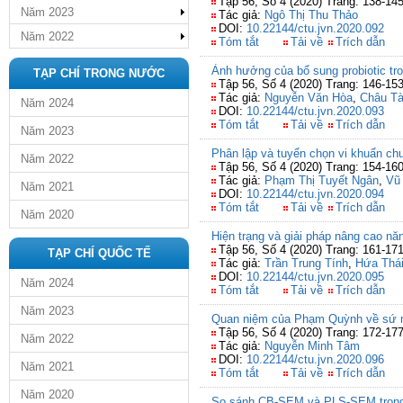
Tập 56, Số 4 (2020) Trang: 138-14
Năm 2023
Tác giả:
Ngô Thị Thu Thảo
DOI:
10.22144/ctu.jvn.2020.092
Năm 2022
Tóm tắt
Tải về
Trích dẫn
Ảnh hưởng của bổ sung probiotic tr
TẠP CHÍ TRONG NƯỚC
Tập 56, Số 4 (2020) Trang: 146-15
Tác giả:
Nguyễn Văn Hòa
,
Châu Tà
Năm 2024
DOI:
10.22144/ctu.jvn.2020.093
Tóm tắt
Tải về
Trích dẫn
Năm 2023
Phân lập và tuyển chọn vi khuẩn ch
Năm 2022
Tập 56, Số 4 (2020) Trang: 154-16
Tác giả:
Phạm Thị Tuyết Ngân
,
Vũ
Năm 2021
DOI:
10.22144/ctu.jvn.2020.094
Tóm tắt
Tải về
Trích dẫn
Năm 2020
Hiện trạng và giải pháp nâng cao n
Tập 56, Số 4 (2020) Trang: 161-17
TẠP CHÍ QUỐC TẾ
Tác giả:
Trần Trung Tính
,
Hứa Thá
DOI:
10.22144/ctu.jvn.2020.095
Năm 2024
Tóm tắt
Tải về
Trích dẫn
Năm 2023
Quan niệm của Phạm Quỳnh về sứ mện
Tập 56, Số 4 (2020) Trang: 172-17
Năm 2022
Tác giả:
Nguyễn Minh Tâm
DOI:
10.22144/ctu.jvn.2020.096
Năm 2021
Tóm tắt
Tải về
Trích dẫn
Năm 2020
So sánh CB-SEM và PLS-SEM trong k