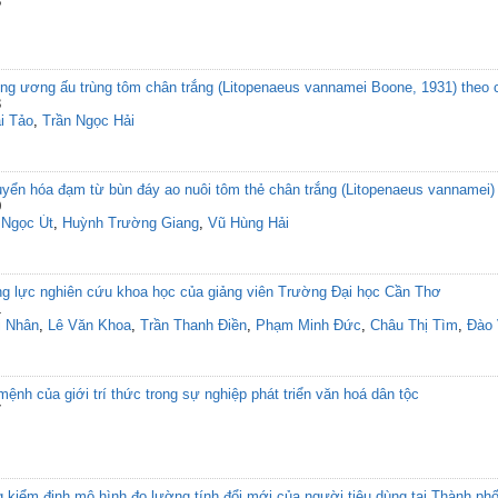
5
ong ương ấu trùng tôm chân trắng (Litopenaeus vannamei Boone, 1931) theo 
3
i Tảo
,
Trần Ngọc Hải
uyển hóa đạm từ bùn đáy ao nuôi tôm thẻ chân trắng (Litopenaeus vannamei)
0
 Ngọc Út
,
Huỳnh Trường Giang
,
Vũ Hùng Hải
ăng lực nghiên cứu khoa học của giảng viên Trường Đại học Cần Thơ
1
i Nhân
,
Lê Văn Khoa
,
Trần Thanh Điền
,
Phạm Minh Đức
,
Châu Thị Tìm
,
Đào 
h của giới trí thức trong sự nghiệp phát triển văn hoá dân tộc
7
iểm định mô hình đo lường tính đổi mới của người tiêu dùng tại Thành ph