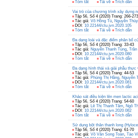
Tóm tắt
Tải về
Trích dẫn
Vai trò của chương trình xây dựng nô
Tập 56, Số 4 (2020) Trang: 266-27
Tác giả:
Võ Hồng Tú
,
Nguyễn Thùy
DOI:
10.22144/ctu.jvn.2020.105
Tóm tắt
Tải về
Trích dẫn
Đa dạng loài và đặc điểm phân bố 
Tập 56, Số 4 (2020) Trang: 33-43
Tác giả:
Nguyễn Thanh Tùng
,
Trần
DOI:
10.22144/ctu.jvn.2020.080
Tóm tắt
Tải về
Trích dẫn
Đa dạng hình thái và giải phẫu thực 
Tập 56, Số 4 (2020) Trang: 44-53
Tác giả:
Phùng Thị Hằng
,
Nguyễn 
DOI:
10.22144/ctu.jvn.2020.081
Tóm tắt
Tải về
Trích dẫn
Khảo sát điều kiện lên men lactic ac
Tập 56, Số 4 (2020) Trang: 54-60
Tác giả:
Lê Thị Thanh Tâm
,
Ngô Th
DOI:
10.22144/ctu.jvn.2020.082
Tóm tắt
Tải về
Trích dẫn
Sử dụng bột thân thanh long (Hyloce
Tập 56, Số 4 (2020) Trang: 61-70
Tác giả:
Võ Văn Song Toàn
,
Tào V