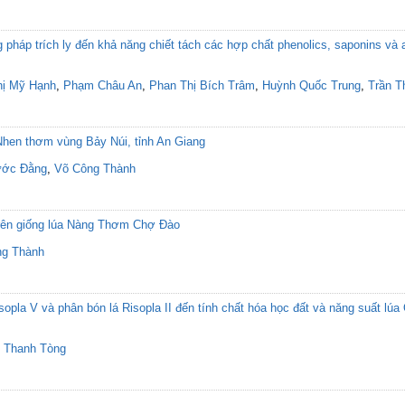
háp trích ly đến khả năng chiết tách các hợp chất phenolics, saponins và a
hị Mỹ Hạnh
,
Phạm Châu An
,
Phan Thị Bích Trâm
,
Huỳnh Quốc Trung
,
Trần T
Nhen thơm vùng Bảy Núi, tỉnh An Giang
ước Đằng
,
Võ Công Thành
rên giống lúa Nàng Thơm Chợ Đào
ng Thành
pla V và phân bón lá Risopla II đến tính chất hóa học đất và năng suất lúa
 Thanh Tòng