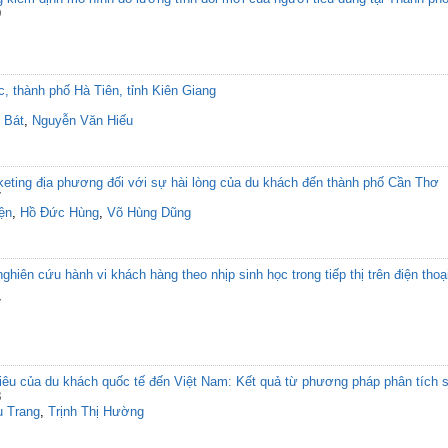
9
c, thành phố Hà Tiên, tỉnh Kiên Giang
 Bát
,
Nguyễn Văn Hiếu
eting địa phương đối với sự hài lòng của du khách đến thành phố Cần Thơ
7
ện
,
Hồ Đức Hùng
,
Võ Hùng Dũng
nghiên cứu hành vi khách hàng theo nhịp sinh học trong tiếp thị trên điện thoại
7
iêu của du khách quốc tế đến Việt Nam: Kết quả từ phương pháp phân tích 
8
u Trang
,
Trịnh Thị Hường