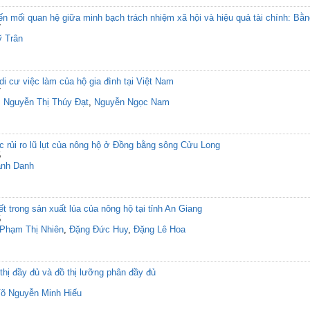
ến mối quan hệ giữa minh bạch trách nhiệm xã hội và hiệu quả tài chính: B
7
 Trân
i cư việc làm của hộ gia đình tại Việt Nam
7
,
Nguyễn Thị Thúy Đạt
,
Nguyễn Ngọc Nam
 rủi ro lũ lụt của nông hộ ở Đồng bằng sông Cửu Long
5
ành Danh
t trong sản xuất lúa của nông hộ tại tỉnh An Giang
5
Phạm Thị Nhiên
,
Đặng Đức Huy
,
Đặng Lê Hoa
 thị đầy đủ và đồ thị lưỡng phân đầy đủ
õ Nguyễn Minh Hiếu