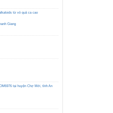
lkaloids từ vỏ quả ca cao
hanh Giang
 OM6976 tại huyện Chợ Mới, tỉnh An