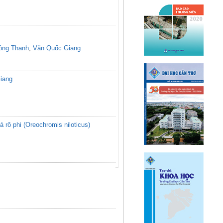
ồng Thanh
,
Văn Quốc Giang
Giang
rô phi (Oreochromis niloticus)