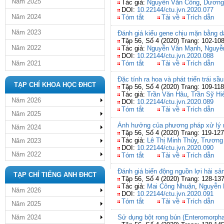
Năm 2025
Tác giả:
Nguyễn Văn Công
,
Dương 
DOI:
10.22144/ctu.jvn.2020.077
Năm 2024
Tóm tắt
Tải về
Trích dẫn
Năm 2023
Đánh giá kiểu gene chịu mặn bằng dấ
Tập 56, Số 4 (2020) Trang: 102-10
Năm 2022
Tác giả:
Nguyễn Văn Mạnh
,
Nguyễ
DOI:
10.22144/ctu.jvn.2020.088
Năm 2021
Tóm tắt
Tải về
Trích dẫn
Đặc tính ra hoa và phát triển trái sầ
TẠP CHÍ KHOA HỌC ĐHCT
Tập 56, Số 4 (2020) Trang: 109-118
Tác giả:
Trần Văn Hâu
,
Trần Sỹ Hi
Năm 2026
DOI:
10.22144/ctu.jvn.2020.089
Tóm tắt
Tải về
Trích dẫn
Năm 2025
Ảnh hưởng của phương pháp xử lý nhi
Năm 2024
Tập 56, Số 4 (2020) Trang: 119-127
Tác giả:
Lê Thị Minh Thủy
,
Trương
Năm 2023
DOI:
10.22144/ctu.jvn.2020.090
Năm 2022
Tóm tắt
Tải về
Trích dẫn
Đánh giá biến động nguồn lợi hải 
TẠP CHÍ TIẾNG ANH ĐHCT
Tập 56, Số 4 (2020) Trang: 128-13
Tác giả:
Mai Công Nhuận
,
Nguyễn 
Năm 2026
DOI:
10.22144/ctu.jvn.2020.091
Tóm tắt
Tải về
Trích dẫn
Năm 2025
Năm 2024
Sử dụng bột rong bún (Enteromorpha 