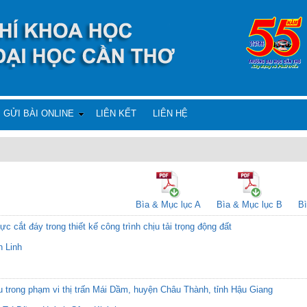
GỬI BÀI ONLINE
LIÊN KẾT
LIÊN HỆ
Bìa & Mục lục A
Bìa & Mục lục B
Bì
 cắt đáy trong thiết kế công trình chịu tải trọng động đất
 Linh
 trong phạm vi thị trấn Mái Dầm, huyện Châu Thành, tỉnh Hậu Giang