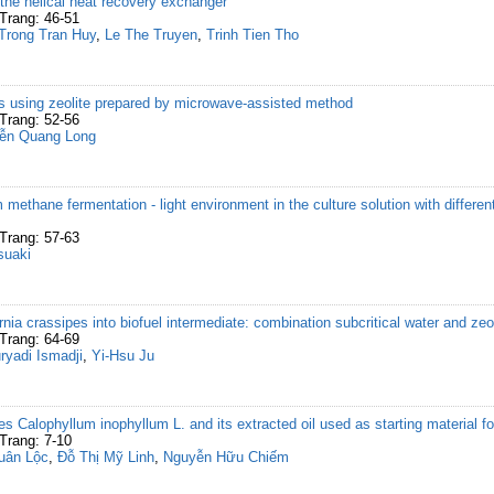
r the helical heat recovery exchanger
Trang: 46-51
Trong Tran Huy
,
Le The Truyen
,
Trinh Tien Tho
as using zeolite prepared by microwave-assisted method
Trang: 52-56
ễn Quang Long
m methane fermentation - light environment in the culture solution with differe
Trang: 57-63
suaki
nia crassipes into biofuel intermediate: combination subcritical water and ze
Trang: 64-69
ryadi Ismadji
,
Yi-Hsu Ju
ees Calophyllum inophyllum L. and its extracted oil used as starting material fo
Trang: 7-10
uân Lộc
,
Đỗ Thị Mỹ Linh
,
Nguyễn Hữu Chiếm