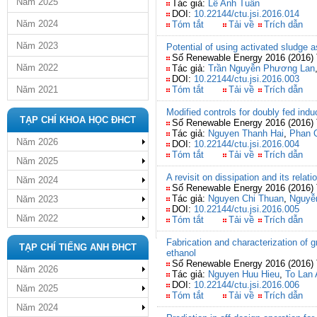
Năm 2025
Tác giả:
Lê Anh Tuấn
DOI:
10.22144/ctu.jsi.2016.014
Năm 2024
Tóm tắt
Tải về
Trích dẫn
Năm 2023
Potential of using activated sludge a
Số Renewable Energy 2016 (2016) 
Năm 2022
Tác giả:
Trần Nguyễn Phương Lan
DOI:
10.22144/ctu.jsi.2016.003
Năm 2021
Tóm tắt
Tải về
Trích dẫn
Modified controls for doubly fed indu
TẠP CHÍ KHOA HỌC ĐHCT
Số Renewable Energy 2016 (2016) 
Tác giả:
Nguyen Thanh Hai
,
Phan 
Năm 2026
DOI:
10.22144/ctu.jsi.2016.004
Tóm tắt
Tải về
Trích dẫn
Năm 2025
A revisit on dissipation and its relat
Năm 2024
Số Renewable Energy 2016 (2016) 
Tác giả:
Nguyen Chi Thuan
,
Nguyễ
Năm 2023
DOI:
10.22144/ctu.jsi.2016.005
Năm 2022
Tóm tắt
Tải về
Trích dẫn
Fabrication and characterization of
TẠP CHÍ TIẾNG ANH ĐHCT
ethanol
Số Renewable Energy 2016 (2016) 
Năm 2026
Tác giả:
Nguyen Huu Hieu
,
To Lan
DOI:
10.22144/ctu.jsi.2016.006
Năm 2025
Tóm tắt
Tải về
Trích dẫn
Năm 2024