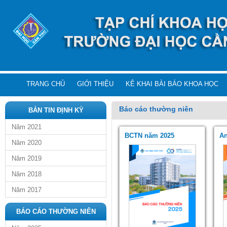
TRANG CHỦ
GIỚI THIỆU
KÊ KHAI BÀI BÁO KHOA HỌC
Báo cáo thường niên
BẢN TIN ĐỊNH KỲ
Năm 2021
BCTN năm 2025
An
Năm 2020
Năm 2019
Năm 2018
Năm 2017
BÁO CÁO THƯỜNG NIÊN