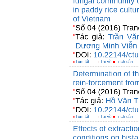
fungal community c
in paddy rice cultu
of Vietnam
Số 04 (2016) Tran
Tác giả:
Trần Vă
Dương Minh Viễn
DOI:
10.22144/ctu
Tóm tắt
Tải về
Trích dẫn
Determination of th
rein-forcement from
Số 04 (2016) Tran
Tác giả:
Hồ Văn T
DOI:
10.22144/ctu
Tóm tắt
Tải về
Trích dẫn
Effects of extract
conditions on hist