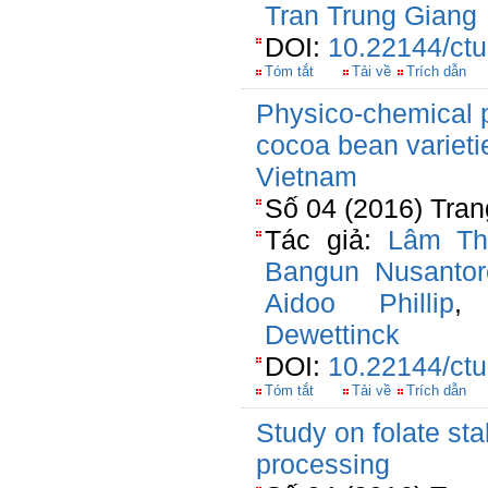
Tran Trung Giang
DOI:
10.22144/ctu
Tóm tắt
Tải về
Trích dẫn
Physico-chemical p
cocoa bean varieti
Vietnam
Số 04 (2016) Tran
Tác giả:
Lâm Th
Bangun Nusantor
Aidoo Phillip
Dewettinck
DOI:
10.22144/ctu
Tóm tắt
Tải về
Trích dẫn
Study on folate sta
processing