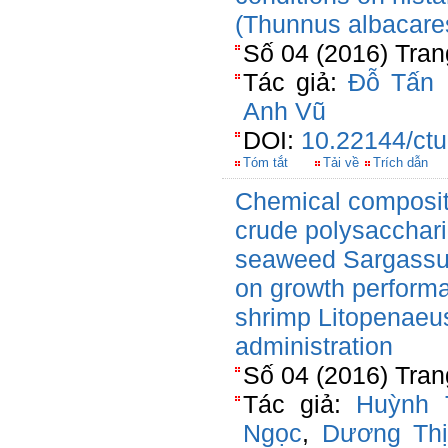
(Thunnus albacare
Số 04 (2016) Tran
Tác giả:
Đỗ Tấn 
Anh Vũ
DOI:
10.22144/ctu
Tóm tắt
Tải về
Trích dẫn
Chemical compositio
crude polysacchari
seaweed Sargassum
on growth performa
shrimp Litopenaeus
administration
Số 04 (2016) Tran
Tác giả:
Huỳnh 
Ngọc
,
Dương Th