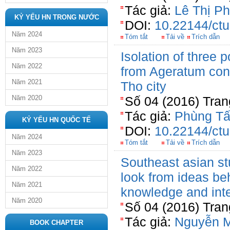
Tác giả:
Lê Thị P
KỶ YẾU HN TRONG NƯỚC
DOI:
10.22144/ctu
Năm 2024
Tóm tắt
Tải về
Trích dẫn
Năm 2023
Isolation of three
Năm 2022
from Ageratum con
Năm 2021
Tho city
Năm 2020
Số 04 (2016) Tran
Tác giả:
Phùng Tấ
KỶ YẾU HN QUỐC TẾ
DOI:
10.22144/ctu
Năm 2024
Tóm tắt
Tải về
Trích dẫn
Năm 2023
Southeast asian stu
Năm 2022
look from ideas be
Năm 2021
knowledge and inte
Năm 2020
Số 04 (2016) Tran
Tác giả:
Nguyễn 
BOOK CHAPTER