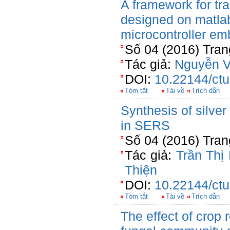
A framework for tra
designed on matlab
microcontroller e
Số 04 (2016) Tran
Tác giả:
Nguyễn 
DOI:
10.22144/ctu
Tóm tắt
Tải về
Trích dẫn
Synthesis of silve
in SERS
Số 04 (2016) Tran
Tác giả:
Trần Thị
Thiện
DOI:
10.22144/ctu
Tóm tắt
Tải về
Trích dẫn
The effect of crop r