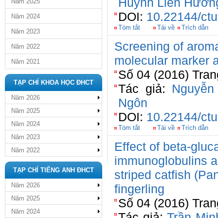
Huỳnh Liên Hươn
Năm 2025
DOI:
10.22144/ctu
Năm 2024
Tóm tắt
Tải về
Trích dẫn
Năm 2023
Screening of aromat
Năm 2022
molecular marker a
Năm 2021
Số 04 (2016) Tran
TẠP CHÍ KHOA HỌC ĐHCT
Tác giả:
Nguyễn 
Năm 2026
Ngôn
Năm 2025
DOI:
10.22144/ctu
Năm 2024
Tóm tắt
Tải về
Trích dẫn
Năm 2023
Effect of beta-glu
Năm 2022
immunoglobulins a
TẠP CHÍ TIẾNG ANH ĐHCT
striped catfish (
Năm 2026
fingerling
Năm 2025
Số 04 (2016) Tran
Năm 2024
Tác giả:
Trần Min