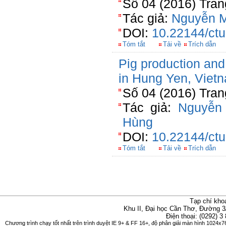
Số 04 (2016) Tran
Tác giả:
Nguyễn M
DOI:
10.22144/ctu
Tóm tắt
Tải về
Trích dẫn
Pig production and
in Hung Yen, Viet
Số 04 (2016) Tran
Tác giả:
Nguyễn
Hùng
DOI:
10.22144/ctu
Tóm tắt
Tải về
Trích dẫn
Tạp chí kho
Khu II, Đại học Cần Thơ, Đường 3
Điện thoại: (0292) 3
Chương trình chạy tốt nhất trên trình duyệt IE 9+ & FF 16+, độ phân giải màn hình 1024x76