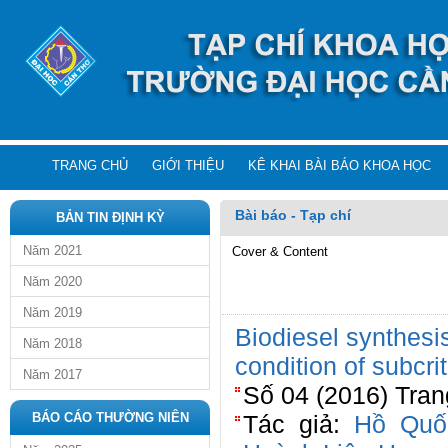
TRANG CHỦ
GIỚI THIỆU
KÊ KHAI BÀI BÁO KHOA HỌC
Bài báo - Tạp chí
BẢN TIN ĐỊNH KỲ
Năm 2021
Cover & Content
Năm 2020
Năm 2019
Biodiesel synthesis
Năm 2018
condition of subcri
Năm 2017
Số 04 (2016) Tran
BÁO CÁO THƯỜNG NIÊN
Tác giả:
Hồ Quố