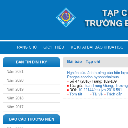
TRANG CHỦ
GIỚI THIỆU
KÊ KHAI BÀI BÁO KHOA HỌC
Bài báo - Tạp chí
BẢN TIN ĐỊNH KỲ
Năm 2021
Nghiên cứu ảnh hưởng của hỗn hợp p
Pangasianodon hypophthalmus
Năm 2020
Số 47 (2016) Trang: 102-109
Tác giả:
Tran Trung Giang
,
Trương
Năm 2019
DOI:
10.22144/ctu.jvn.2016.591
Tóm tắt
Tải về
Trích dẫn
Năm 2018
Năm 2017
BÁO CÁO THƯỜNG NIÊN