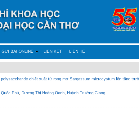
GỬI BÀI ONLINE
LIÊN KẾT
LIÊN HỆ
olysaccharide chiết xuất từ rong mơ Sargassum microcystum lên tăng trưởng
 Quốc Phú
,
Dương Thị Hoàng Oanh
,
Huỳnh Trường Giang