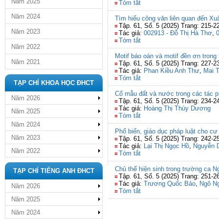
Năm 2025
Tóm tắt
Năm 2024
Tìm hiểu công văn liên quan đến X
Tập. 61, Số. 5 (2025) Trang: 215-2
Năm 2023
Tác giả:
002913 - Đỗ Thị Hà Thơ
,
Tóm tắt
Năm 2022
Motif báo oán và motif đền ơn tron
Năm 2021
Tập. 61, Số. 5 (2025) Trang: 227-2
Tác giả:
Phan Kiều Anh Thư
,
Mai 
Tóm tắt
TẠP CHÍ KHOA HỌC ĐHCT
Cổ mẫu đất và nước trong các tác p
Năm 2026
Tập. 61, Số. 5 (2025) Trang: 234-2
Tác giả:
Hoàng Thị Thùy Dương
Năm 2025
Tóm tắt
Năm 2024
Phổ biến, giáo dục pháp luật cho cư
Năm 2023
Tập. 61, Số. 5 (2025) Trang: 242-2
Tác giả:
Lại Thị Ngọc Hồ
,
Nguyễn 
Năm 2022
Tóm tắt
Chủ thể hiện sinh trong trường ca 
TẠP CHÍ TIẾNG ANH ĐHCT
Tập. 61, Số. 5 (2025) Trang: 251-2
Tác giả:
Trương Quốc Bảo
,
Ngô Ng
Năm 2026
Tóm tắt
Năm 2025
Năm 2024