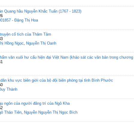
uân Quang hầu Nguyễn Khắc Tuấn (1767 - 1823)
26
001857 - Đặng Thị Hoa
g truyện cổ tích của Thâm Tâm
33
Thị Hồng Ngọc
,
Nguyễn Thị Oanh
hẩm văn xuôi hư cấu hiện đại Việt Nam (khảo sát các văn bản trong chương 
41
 dân khu vực biên giới của bộ đội biên phòng tại tỉnh Bình Phước
50
Duy Thành
Ngụ ngôn của người đãng trí của Ngô Kha
62
ô Thảo Tiên
,
Nguyễn Nguyễn Thị Ngọc Bích