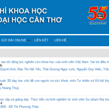
GỬI BÀI ONLINE
LIÊN KẾT
LIÊN HỆ
tạo tới động lực nghiên cứu khoa học của sinh viên Việt Nam: Vai trò điều t
95
 Quỳnh Anh
,
Đào Thị Hải Yến
,
Thái Dương Ngọc Linh
,
Nguyễn Duy Hiển
,
Trầ
ozaik 3D dạy học chủ đề con người và sức khoẻ, môn Tự nhiên và Xã hội lớ
04
hị Hoàng Thuỷ
học tập và giảng dạy: Thực tiễn và kinh nghiệm từ sinh viên Sư phạm Đại h
14
1858 - Đỗ Thị Phương Thảo