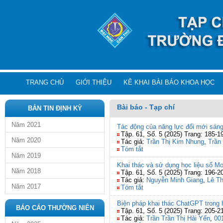
TRANG CHỦ
GIỚI THIỆU
KÊ KHAI BÀI BÁO KHOA HỌC
Bài báo - Tạp chí
BẢN TIN ĐỊNH KỲ
Năm 2021
Tác động của năng lực đổi mới sáng 
Tập. 61, Số. 5 (2025) Trang: 185-1
Năm 2020
Tác giả:
Trần Thị Kim Nhung
,
Trần
Tóm tắt
Năm 2019
Khai thác và sử dụng học liệu số M
Năm 2018
Tập. 61, Số. 5 (2025) Trang: 196-2
Tác giả:
Nguyễn Minh Giang
,
Lê T
Năm 2017
Tóm tắt
Biện pháp khai thác ChatGPT trong 
BÁO CÁO THƯỜNG NIÊN
Tập. 61, Số. 5 (2025) Trang: 205-2
Tác giả:
Trần Trần Thị Hải Yến
,
00