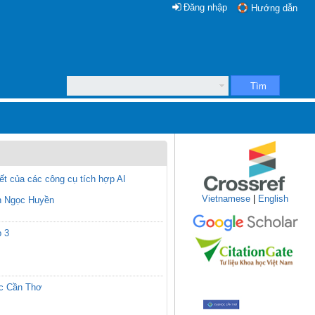
Đăng nhập
Hướng dẫn
Tìm
iết của các công cụ tích hợp AI
Vietnamese
|
English
n Ngọc Huyền
p 3
ọc Cần Thơ