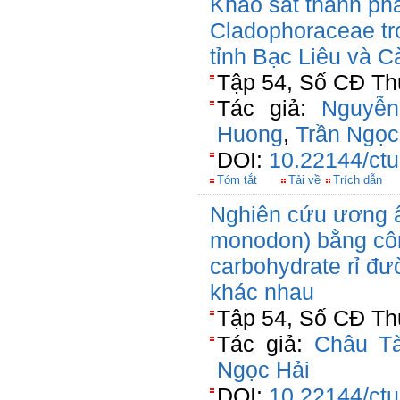
Khảo sát thành phầ
Cladophoraceae tr
tỉnh Bạc Liêu và 
Tập 54, Số CĐ Thủ
Tác giả:
Nguyễn
Huong
,
Trần Ngọc
DOI:
10.22144/ctu
Tóm tắt
Tải về
Trích dẫn
Nghiên cứu ương ấ
monodon) bằng côn
carbohydrate rỉ đư
khác nhau
Tập 54, Số CĐ Thủ
Tác giả:
Châu Tà
Ngọc Hải
DOI:
10.22144/ctu