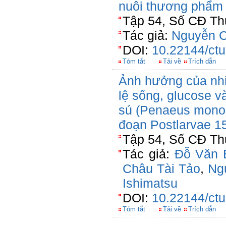
nuôi thương phẩm
Tập 54, Số CĐ Thủ
Tác giả:
Nguyễn C
DOI:
10.22144/ctu
Tóm tắt
Tải về
Trích dẫn
Ảnh hưởng của nhiệ
lệ sống, glucose v
sú (Penaeus monod
đoạn Postlarvae 1
Tập 54, Số CĐ Th
Tác giả:
Đỗ Văn 
Châu Tài Tảo
,
Ng
Ishimatsu
DOI:
10.22144/ctu
Tóm tắt
Tải về
Trích dẫn