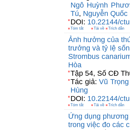
Ngô Huỳnh Phươ
Tú
,
Nguyễn Quốc 
DOI:
10.22144/ctu
Tóm tắt
Tải về
Trích dẫn
Ảnh hưởng của thứ
trưởng và tỷ lệ số
Strombus canarium
Hòa
Tập 54, Số CĐ Thủ
Tác giả:
Vũ Trọng
Hùng
DOI:
10.22144/ctu
Tóm tắt
Tải về
Trích dẫn
Ứng dụng phương p
trong việc đo các ch