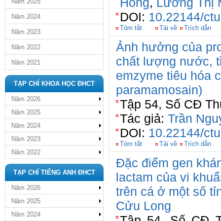
Hồng
,
Lương Thị 
Năm 2025
DOI:
10.22144/ctu
Năm 2024
Tóm tắt
Tải về
Trích dẫn
Năm 2023
Ảnh hưởng của probi
Năm 2022
chất lượng nước, tỉ
Năm 2021
emzyme tiêu hóa củ
TẠP CHÍ KHOA HỌC ĐHCT
paramamosain)
Năm 2026
Tập 54, Số CĐ Thủ
Năm 2025
Tác giả:
Trần Ngu
Năm 2024
DOI:
10.22144/ctu
Năm 2023
Tóm tắt
Tải về
Trích dẫn
Năm 2022
Đặc điểm gen khán
TẠP CHÍ TIẾNG ANH ĐHCT
lactam của vi khuẩ
Năm 2026
trên cá ở một số t
Năm 2025
Cửu Long
Năm 2024
Tập 54, Số CĐ T