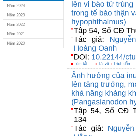
lên vi bào tử trùn
Năm 2024
trong tế bào thận 
Năm 2023
hypophthalmus)
Năm 2022
Tập 54, Số CĐ Th
Năm 2021
Tác giả:
Nguyễ
Năm 2020
Hoàng Oanh
DOI:
10.22144/ctu
Tóm tắt
Tải về
Trích dẫn
Ảnh hưởng của inul
lên tăng trưởng, mộ
khả năng kháng kh
(Pangasianodon h
Tập 54, Số CĐ T
134
Tác giả:
Nguyễn