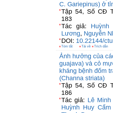
C. Gariepinus) ở t
Tập 54, Số CĐ T
183
Tác giả:
Huỳnh 
Lương
,
Nguyễn Nh
DOI:
10.22144/ctu
Tóm tắt
Tải về
Trích dẫn
Ảnh hưởng của các
guajava) và cỏ mực
kháng bệnh đốm trắ
(Channa striata)
Tập 54, Số CĐ T
186
Tác giả:
Lê Minh
Huỳnh Huy Cẩm