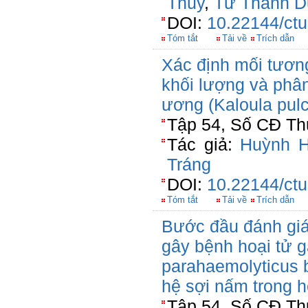
Thủy
,
Từ Thanh D
DOI:
10.22144/ctu
Tóm tắt
Tải về
Trích dẫn
Xác định mối tương
khối lượng và phân
ương (Kaloula pulc
Tập 54, Số CĐ Thủ
Tác giả:
Huỳnh 
Tráng
DOI:
10.22144/ctu
Tóm tắt
Tải về
Trích dẫn
Bước đầu đánh giá 
gây bệnh hoại tử 
parahaemolyticus
hệ sợi nấm trong h
Tập 54, Số CĐ Thủ