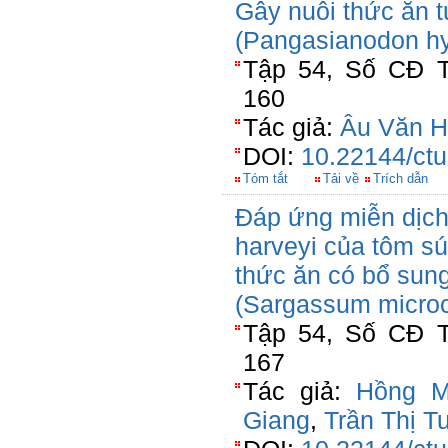
Gây nuôi thức ăn t
(Pangasianodon h
Tập 54, Số CĐ T
160
Tác giả:
Âu Văn 
DOI:
10.22144/ctu
Tóm tắt
Tải về
Trích dẫn
Đáp ứng miễn dịch
harveyi của tôm s
thức ăn có bổ sung
(Sargassum micro
Tập 54, Số CĐ T
167
Tác giả:
Hồng M
Giang
,
Trần Thị T