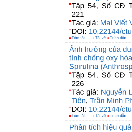
Tập 54, Số CĐ T
221
Tác giả:
Mai Viết 
DOI:
10.22144/ctu
Tóm tắt
Tải về
Trích dẫn
Ảnh hưởng của dun
tính chống oxy hóa
Spirulina (Anthrosp
Tập 54, Số CĐ T
226
Tác giả:
Nguyễn 
Tiên
,
Trần Minh P
DOI:
10.22144/ctu
Tóm tắt
Tải về
Trích dẫn
Phân tích hiệu quả