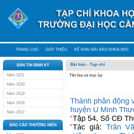
TRANG CHỦ
GIỚI THIỆU
KÊ KHAI BÀI BÁO KHOA HỌC
Bài báo - Tạp chí
BẢN TIN ĐỊNH KỲ
Năm 2021
Tên bìa và mục lục
Năm 2020
Năm 2019
Thành phần động v
Năm 2018
huyện U Minh Thượ
Năm 2017
Tập 54, Số CĐ Thủ
BÁO CÁO THƯỜNG NIÊN
Tác giả:
Trần V