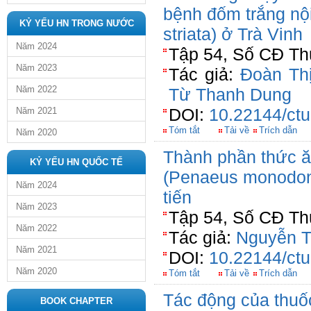
bệnh đốm trắng nội
KỶ YẾU HN TRONG NƯỚC
striata) ở Trà Vinh
Năm 2024
Tập 54, Số CĐ Th
Năm 2023
Tác giả:
Đoàn Th
Năm 2022
Từ Thanh Dung
DOI:
10.22144/ctu
Năm 2021
Tóm tắt
Tải về
Trích dẫn
Năm 2020
Thành phần thức ă
KỶ YẾU HN QUỐC TẾ
(Penaeus monodon)
Năm 2024
tiến
Năm 2023
Tập 54, Số CĐ Th
Năm 2022
Tác giả:
Nguyễn T
Năm 2021
DOI:
10.22144/ctu
Năm 2020
Tóm tắt
Tải về
Trích dẫn
Tác động của thuốc
BOOK CHAPTER