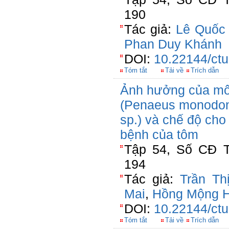
190
Tác giả:
Lê Quốc
Phan Duy Khánh
DOI:
10.22144/ctu
Tóm tắt
Tải về
Trích dẫn
Ảnh hưởng của mô 
(Penaeus monodon)
sp.) và chế độ cho
bệnh của tôm
Tập 54, Số CĐ T
194
Tác giả:
Trần Th
Mai
,
Hồng Mộng 
DOI:
10.22144/ctu
Tóm tắt
Tải về
Trích dẫn