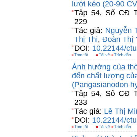
lưới kéo (20-90 CV
Tập 54, Số CĐ T
229
Tác giả:
Nguyễn 
Thị Thi
,
Đoàn Thị 
DOI:
10.22144/ctu
Tóm tắt
Tải về
Trích dẫn
Ảnh hưởng của thờ
đến chất lượng của 
(Pangasianodon h
Tập 54, Số CĐ T
233
Tác giả:
Lê Thị M
DOI:
10.22144/ctu
Tóm tắt
Tải về
Trích dẫn