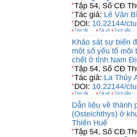
Tập 54, Số CĐ Thủ
Tác giả:
Lê Văn B
DOI:
10.22144/ctu
Tóm tắt
Tải về
Trích dẫn
Khảo sát sự biến đ
một số yếu tố môi 
chết ở tỉnh Nam Đ
Tập 54, Số CĐ Thủ
Tác giả:
La Thúy 
DOI:
10.22144/ctu
Tóm tắt
Tải về
Trích dẫn
Dẫn liệu về thành 
(Osteichthys) ở kh
Thiên Huế
Tập 54, Số CĐ Thủ