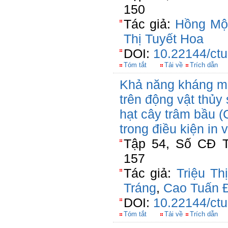
150
Tác giả:
Hồng Mộ
Thị Tuyết Hoa
DOI:
10.22144/ctu
Tóm tắt
Tải về
Trích dẫn
Khả năng kháng mộ
trên động vật thủy 
hạt cây trâm bầu 
trong điều kiện in v
Tập 54, Số CĐ T
157
Tác giả:
Triệu T
Tráng
,
Cao Tuấn 
DOI:
10.22144/ctu
Tóm tắt
Tải về
Trích dẫn