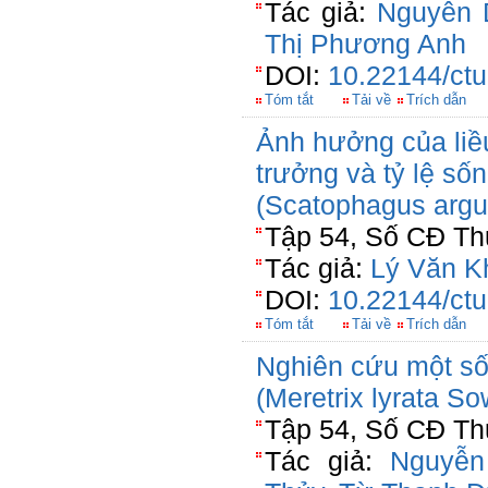
Tác giả:
Nguyễn 
Thị Phương Anh
DOI:
10.22144/ctu
Tóm tắt
Tải về
Trích dẫn
Ảnh hưởng của liề
trưởng và tỷ lệ số
(Scatophagus argu
Tập 54, Số CĐ Thủ
Tác giả:
Lý Văn K
DOI:
10.22144/ctu
Tóm tắt
Tải về
Trích dẫn
Nghiên cứu một s
(Meretrix lyrata So
Tập 54, Số CĐ Thủ
Tác giả:
Nguyễn