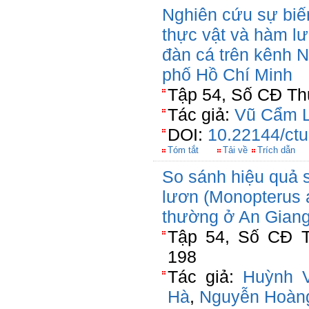
Nghiên cứu sự biến
thực vật và hàm lư
đàn cá trên kênh N
phố Hồ Chí Minh
Tập 54, Số CĐ Thủ
Tác giả:
Vũ Cẩm 
DOI:
10.22144/ctu
Tóm tắt
Tải về
Trích dẫn
So sánh hiệu quả 
lươn (Monopterus 
thường ở An Gian
Tập 54, Số CĐ T
198
Tác giả:
Huỳnh 
Hà
,
Nguyễn Hoàn