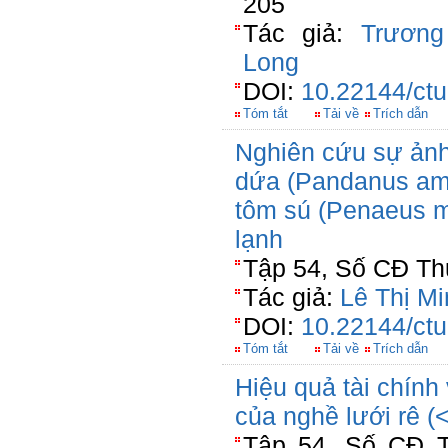
205
Tác giả:
Trương
Long
DOI:
10.22144/ctu
Tóm tắt
Tải về
Trích dẫn
Nghiên cứu sự ảnh
dứa (Pandanus amar
tôm sú (Penaeus 
lạnh
Tập 54, Số CĐ Th
Tác giả:
Lê Thị M
DOI:
10.22144/ctu
Tóm tắt
Tải về
Trích dẫn
Hiệu quả tài chín
của nghề lưới rê (
Tập 54, Số CĐ T