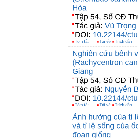
Hòa
Tập 54, Số CĐ Thủ
Tác giả:
Vũ Trọng
DOI:
10.22144/ctu
Tóm tắt
Tải về
Trích dẫn
Nghiên cứu bệnh v
(Rachycentron can
Giang
Tập 54, Số CĐ Thủ
Tác giả:
Nguyễn B
DOI:
10.22144/ctu
Tóm tắt
Tải về
Trích dẫn
Ảnh hưởng của tỉ l
và tỉ lệ sống của ố
đoạn giống