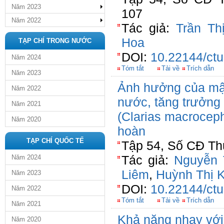
Năm 2023
107
Năm 2022
Tác giả:
Trần Th
Hoa
TẠP CHÍ TRONG NƯỚC
DOI:
10.22144/ctu
Năm 2024
Tóm tắt
Tải về
Trích dẫn
Năm 2023
Ảnh hưởng của mật
Năm 2022
nước, tăng trưởng 
Năm 2021
(Clarias macroceph
Năm 2020
hoàn
TẠP CHÍ QUỐC TẾ
Tập 54, Số CĐ Th
Tác giả:
Nguyễn 
Năm 2024
Liêm
,
Huỳnh Thị 
Năm 2023
DOI:
10.22144/ctu
Năm 2022
Tóm tắt
Tải về
Trích dẫn
Năm 2021
Khả năng nhạy với
Năm 2020