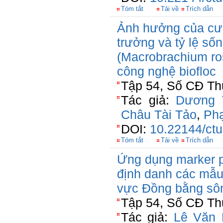
Tóm tắt
Tải về
Trích dẫn
Ảnh hưởng của cườ
trưởng và tỷ lệ số
(Macrobrachium ro
công nghệ biofloc
Tập 54, Số CĐ Thủ
Tác giả:
Dương 
Châu Tài Tảo
,
Ph
DOI:
10.22144/ctu
Tóm tắt
Tải về
Trích dẫn
Ứng dụng marker p
định danh các mẫu 
vực Đồng bằng sô
Tập 54, Số CĐ Thủ
Tác giả:
Lê Văn 