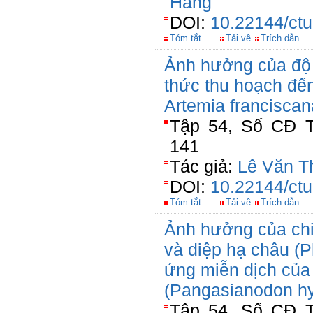
Hằng
DOI:
10.22144/ctu
Tóm tắt
Tải về
Trích dẫn
Ảnh hưởng của độ
thức thu hoạch đến
Artemia franciscan
Tập 54, Số CĐ T
141
Tác giả:
Lê Văn T
DOI:
10.22144/ctu
Tóm tắt
Tải về
Trích dẫn
Ảnh hưởng của chiế
và diệp hạ châu (
ứng miễn dịch của 
(Pangasianodon h
Tập 54, Số CĐ T