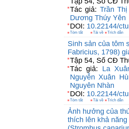
Tập 54, Số CĐ Thủ
Tác giả:
Trần Thi
Dương Thúy Yên
DOI:
10.22144/ctu
Tóm tắt
Tải về
Trích dẫn
Sinh sản của tôm
Fabricius, 1798) g
Tập 54, Số CĐ Thủ
Tác giả:
La Xuâ
Nguyễn Xuân Hù
Nguyên Nhàn
DOI:
10.22144/ctu
Tóm tắt
Tải về
Trích dẫn
Ảnh hưởng của t
thích lên khả năng
(Strombus canariu