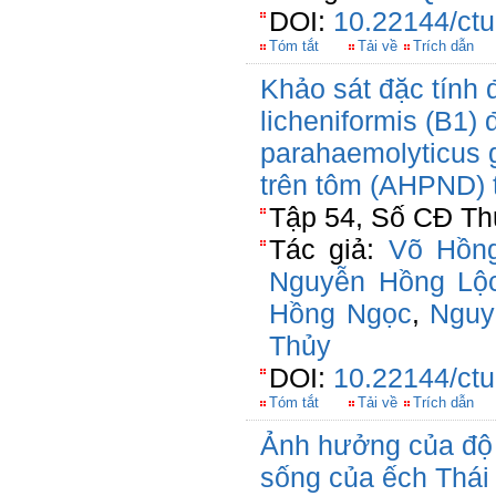
DOI:
10.22144/ctu
Tóm tắt
Tải về
Trích dẫn
Khảo sát đặc tính 
licheniformis (B1) đ
parahaemolyticus g
trên tôm (AHPND) t
Tập 54, Số CĐ Th
Tác giả:
Võ Hồn
Nguyễn Hồng Lộ
Hồng Ngọc
,
Nguy
Thủy
DOI:
10.22144/ctu
Tóm tắt
Tải về
Trích dẫn
Ảnh hưởng của độ 
sống của ếch Thái 