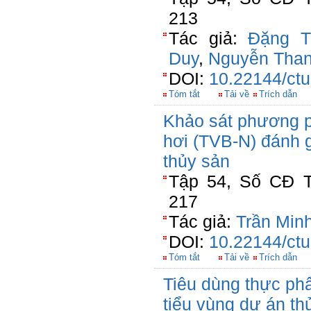
213
Tác giả:
Đặng T
Duy
,
Nguyễn Than
DOI:
10.22144/ctu
Tóm tắt
Tải về
Trích dẫn
Khảo sát phương p
hơi (TVB-N) đánh 
thủy sản
Tập 54, Số CĐ T
217
Tác giả:
Trần Min
DOI:
10.22144/ctu
Tóm tắt
Tải về
Trích dẫn
Tiêu dùng thực ph
tiểu vùng dự án t