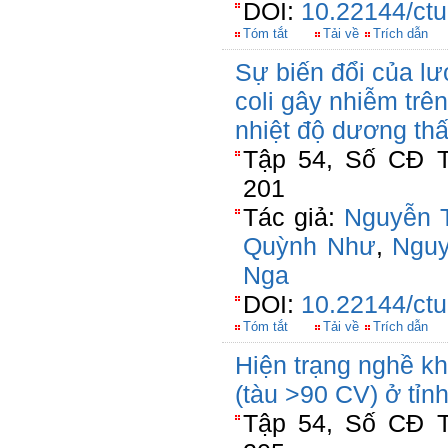
DOI:
10.22144/ctu
Tóm tắt
Tải về
Trích dẫn
Sự biến đổi của lư
coli gây nhiễm trên
nhiệt độ dương th
Tập 54, Số CĐ T
201
Tác giả:
Nguyễn 
Quỳnh Như
,
Ngu
Nga
DOI:
10.22144/ctu
Tóm tắt
Tải về
Trích dẫn
Hiện trạng nghề kh
(tàu >90 CV) ở tỉ
Tập 54, Số CĐ T