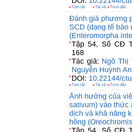
DOI:
10.22144/ctu
Tóm tắt
Tải về
Trích dẫn
Đánh giá phương p
SCD (dạng tế bào 
(Enteromorpha intes
Tập 54, Số CĐ T
168
Tác giả:
Ngô Thị
Nguyễn Huỳnh An
DOI:
10.22144/ctu
Tóm tắt
Tải về
Trích dẫn
Ảnh hưởng của việc
sativum) vào thức 
dịch và khả năng k
hồng (Oreochromis
Tập 54, Số CĐ T