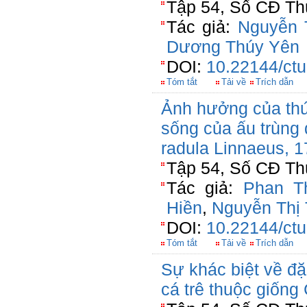
Tập 54, Số CĐ Thủ
Tác giả:
Nguyễn 
Dương Thúy Yên
DOI:
10.22144/ctu
Tóm tắt
Tải về
Trích dẫn
Ảnh hưởng của thức
sống của ấu trùng
radula Linnaeus, 17
Tập 54, Số CĐ Thủ
Tác giả:
Phan T
Hiền
,
Nguyễn Thị
DOI:
10.22144/ctu
Tóm tắt
Tải về
Trích dẫn
Sự khác biệt về đặ
cá trê thuộc giống 