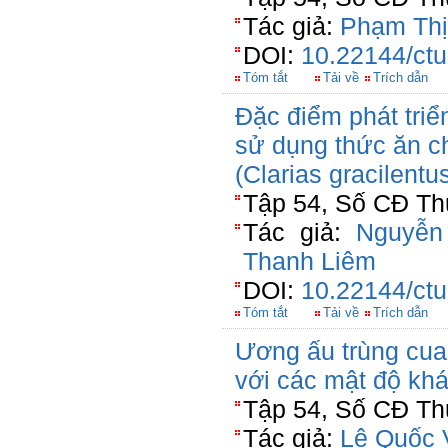
Tác giả:
Phạm Thị
DOI:
10.22144/ctu
Tóm tắt
Tải về
Trích dẫn
Đặc điểm phát triể
sử dụng thức ăn c
(Clarias gracilent
Tập 54, Số CĐ Thủ
Tác giả:
Nguyễn
Thanh Liêm
DOI:
10.22144/ctu
Tóm tắt
Tải về
Trích dẫn
Ương ấu trùng cua
với các mật độ kh
Tập 54, Số CĐ Thủ
Tác giả:
Lê Quốc 