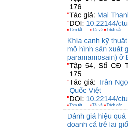
176
Tác giả:
Mai Than
DOI:
10.22144/ctu
Tóm tắt
Tải về
Trích dẫn
Khía cạnh kỹ thuật
mô hình sản xuất g
paramamosain) ở 
Tập 54, Số CĐ T
175
Tác giả:
Trần Ngọ
Quốc Việt
DOI:
10.22144/ctu
Tóm tắt
Tải về
Trích dẫn
Đánh giá hiệu quả
doanh cá trê lai g