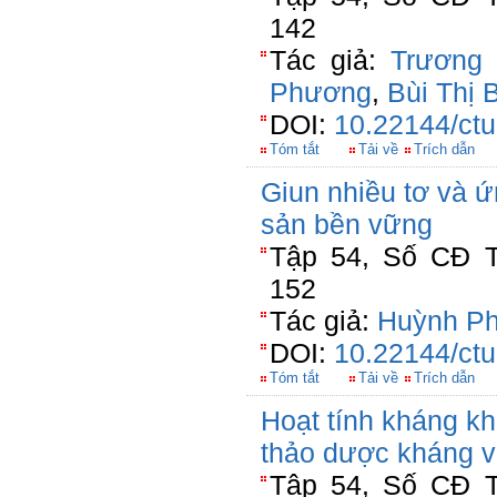
142
Tác giả:
Trương
Phương
,
Bùi Thị 
DOI:
10.22144/ctu
Tóm tắt
Tải về
Trích dẫn
Giun nhiều tơ và ứ
sản bền vững
Tập 54, Số CĐ T
152
Tác giả:
Huỳnh Ph
DOI:
10.22144/ctu
Tóm tắt
Tải về
Trích dẫn
Hoạt tính kháng kh
thảo dược kháng v
Tập 54, Số CĐ T