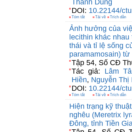
Thanh Dung
DOI:
10.22144/ctu
Tóm tắt
Tải về
Trích dẫn
Ảnh hưởng của vi
lecithin khác nhau
thái và tỉ lệ sống 
paramamosain) từ 
Tập 54, Số CĐ Thủ
Tác giả:
Lâm Tâ
Hiền
,
Nguyễn Thị
DOI:
10.22144/ctu
Tóm tắt
Tải về
Trích dẫn
Hiện trạng kỹ thuật
nghêu (Meretrix ly
Đông, tỉnh Tiền Gi
Tập 54, Số CĐ T