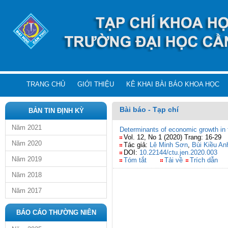
TRANG CHỦ
GIỚI THIỆU
KÊ KHAI BÀI BÁO KHOA HỌC
Bài báo - Tạp chí
BẢN TIN ĐỊNH KỲ
Năm 2021
Determinants of economic growth in
Vol. 12, No 1 (2020) Trang: 16-29
Năm 2020
Tác giả:
Lê Minh Sơn
,
Bùi Kiều An
DOI:
10.22144/ctu.jen.2020.003
Năm 2019
Tóm tắt
Tải về
Trích dẫn
Năm 2018
Năm 2017
BÁO CÁO THƯỜNG NIÊN