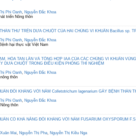
Thị Phi Oanh
,
Nguyễn Đắc Khoa
át triển Nông thôn
THÁN THƯ TRÊN DƯA CHUỘT CỦA HAI CHỦNG VI KHUẨN Bacillus sp. T
Thị Phi Oanh
,
Nguyễn Đắc Khoa
 Bệnh hại thực vật Việt Nam
ẠM, HÒA TAN LÂN VÀ TỔNG HỢP IAA CỦA CÁC CHỦNG VI KHUẨN VÙN
Y DƯA CHUỘT TRONG ĐIỀU KIỆN PHÒNG THÍ NGHIỆM
Thị Phi Oanh
,
Nguyễn Đắc Khoa
 nông thôn
UẨN ĐỐI KHÁNG VỚI NẤM Colletotrichum lagenarium GÂY BỆNH THÁN
Thị Phi Oanh
,
Nguyễn Đắc Khoa
 Nông thôn
HUẨN CÓ KHẢ NĂNG ĐỐI KHÁNG VỚI NẤM FUSARIUM OXYSPORUM F.S
 Xuân Mai
,
Nguyễn Thị Pha
,
Nguyễn Thị Kiều Nga