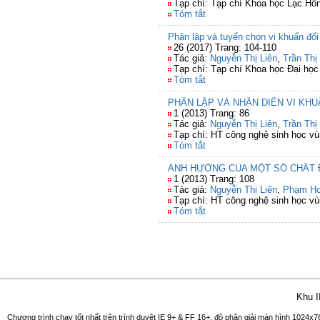
Tạp chí: Tạp chí Khoa học Lạc Hồ
Tóm tắt
Phân lập và tuyển chọn vi khuẩn đố
26 (2017) Trang: 104-110
Tác giả:
Nguyễn Thị Liên
,
Trần Thị
Tạp chí: Tạp chí Khoa học Đại họ
Tóm tắt
PHÂN LẬP VÀ NHẬN DIỆN VI KH
1 (2013) Trang: 86
Tác giả:
Nguyễn Thị Liên
,
Trần Thị
Tạp chí: HT công nghệ sinh học 
Tóm tắt
ẢNH HƯỞNG CỦA MỘT SỐ CHẤT Đ
1 (2013) Trang: 108
Tác giả:
Nguyễn Thị Liên
,
Phạm H
Tạp chí: HT công nghệ sinh học 
Tóm tắt
Khu I
Chương trình chạy tốt nhất trên trình duyệt IE 9+ & FF 16+, độ phân giải màn hình 1024x76