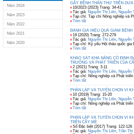
GÂY BỆNH THÁN THƯ TRÊN DƯA
Năm 2024
10/2023 (2023) Trang: 34-41
Tác giả:
Nguyễn Thị Liên
,
Nguyễn 
Năm 2023
Tạp chí: Tạp chí Nông nghiệp và Ph
Tóm tắt
Năm 2022
ĐÁNH GIÁ HIỆU QUẢ GIẢM BỆNH 
Năm 2021
19 (2020) Trang: 272-279
Tác giả:
Nguyễn Thị Liên
,
Nguyễn 
Năm 2020
Tạp chí: Kỷ yếu Hội thảo quốc gia
Tóm tắt
KHẢO SÁT KHẢ NĂNG CỐ ĐỊNH Đ
TRƯỞNG VÀ PHÁT TRIỂN CỦA CÂ
2 (2021) Trang: 3-11
Tác giả:
Nguyễn Thị Liên
,
Nguyễn 
Tạp chí: Nông nghiệp và Phát triển
Tóm tắt
PHÂN LẬP VÀ TUYỂN CHỌN VI KH
10 (2019) Trang: 15-20
Tác giả:
Nguyễn Thị Liên
,
Nguyễn 
Tạp chí: Nông nghiệp và Phát triển
Tóm tắt
PHÂN LẬP VÀ TUYỂN CHỌN VI K
TRÊN CÂY MÈ
Số Đặc biệt (2017) Trang: 122-126
Tác giả:
Nguyễn Thị Liên
,
Trần Thị