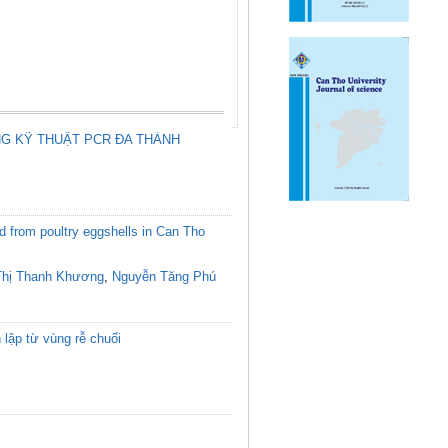
NG KỸ THUẬT PCR ĐA THÀNH
ed from poultry eggshells in Can Tho
Thị Thanh Khương
,
Nguyễn Tăng Phú
lập từ vùng rễ chuối