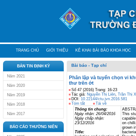
TRANG CHỦ
GIỚI THIỆU
KÊ KHAI BÀI BÁO KHOA HỌC
Bài báo - Tạp chí
BẢN TIN ĐỊNH KỲ
Năm 2021
Phân lập và tuyển chọn vi kh
thư trên ớt
Năm 2020
Số 47 (2016) Trang: 16-23
Tác giả:
Nguyễn Thị Liên
,
Trần Thị 
Năm 2019
DOI:
10.22144/ctu.jvn.2016.581
Tóm tắt
Tải về
Năm 2018
Thông tin chung:
ABSTR
Năm 2017
Ngày nhận:
26/04/2016
This stu
Ngày chấp nhận:
capable
23/12/2016
on chill
BÁO CÁO THƯỜNG NIÊN
grown i
Title:
bacteria