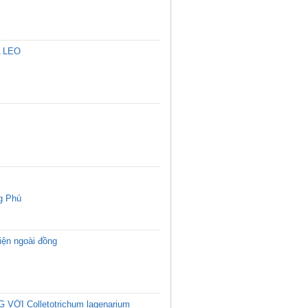
A LEO
g Phú
iện ngoài đồng
ỚI Colletotrichum lagenarium