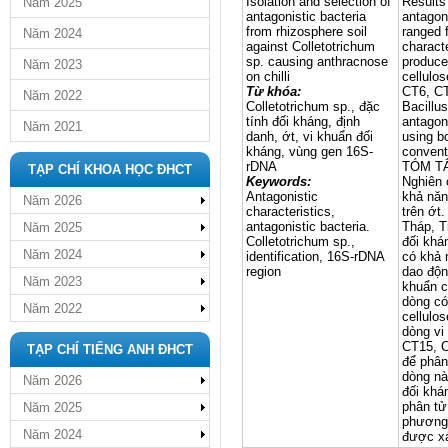
Isolation and selection of
Results
Năm 2025
antagonistic bacteria
antagoni
from rhizosphere soil
ranged 
Năm 2024
against Colletotrichum
characte
sp. causing anthracnose
produce
Năm 2023
on chilli
cellulos
Từ khóa:
CT6, CT
Năm 2022
Colletotrichum sp., đặc
Bacillu
tính đối kháng, định
antagon
Năm 2021
danh, ớt, vi khuẩn đối
using b
kháng, vùng gen 16S-
convent
rDNA
TÓM T
TẠP CHÍ KHOA HỌC ĐHCT
Keywords:
Nghiên 
Antagonistic
khả năn
Năm 2026
characteristics,
trên ớt
antagonistic bacteria.
Tháp, T
Năm 2025
Colletotrichum sp.,
đối khá
Năm 2024
identification, 16S-rDNA
có khả 
region
dao độn
Năm 2023
khuẩn c
dòng có
Năm 2022
cellulo
dòng vi
CT15, C
TẠP CHÍ TIẾNG ANH ĐHCT
để phân
dòng nà
Năm 2026
đối khá
phân tử
Năm 2025
phương 
Năm 2024
được xá