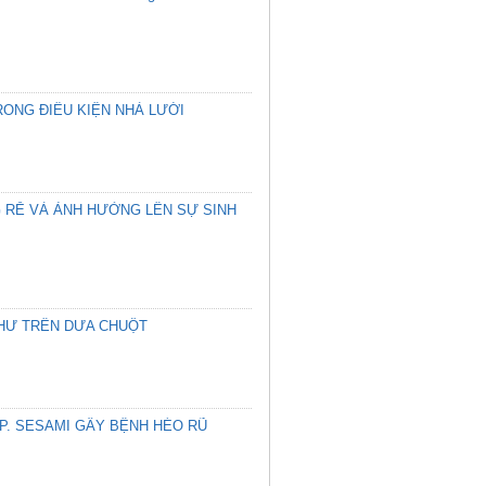
RONG ĐIỀU KIỆN NHÀ LƯỚI
G RỄ VÀ ẢNH HƯỞNG LÊN SỰ SINH
 THƯ TRÊN DƯA CHUỘT
P. SESAMI GÂY BỆNH HÉO RŨ