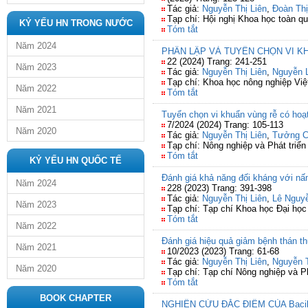
Tác giả:
Nguyễn Thị Liên
,
Đoàn Thị
Tạp chí: Hội nghị Khoa học toàn q
KỶ YẾU HN TRONG NƯỚC
Tóm tắt
Năm 2024
PHÂN LẬP VÀ TUYỂN CHỌN VI KHU
22 (2024) Trang: 241-251
Năm 2023
Tác giả:
Nguyễn Thị Liên
,
Nguyễn 
Tạp chí: Khoa học nông nghiệp Vi
Năm 2022
Tóm tắt
Năm 2021
Tuyển chọn vi khuẩn vùng rễ có hoạt
7/2024 (2024) Trang: 105-113
Năm 2020
Tác giả:
Nguyễn Thị Liên
,
Tưởng C
Tạp chí: Nông nghiệp và Phát triển
Tóm tắt
KỶ YẾU HN QUỐC TẾ
Đánh giá khả năng đối kháng với nấm
Năm 2024
228 (2023) Trang: 391-398
Tác giả:
Nguyễn Thị Liên
,
Lê Nguy
Năm 2023
Tạp chí: Tạp chí Khoa học Đại họ
Tóm tắt
Năm 2022
Đánh giá hiệu quả giảm bệnh thán th
Năm 2021
10/2023 (2023) Trang: 61-68
Tác giả:
Nguyễn Thị Liên
,
Nguyễn 
Năm 2020
Tạp chí: Tạp chí Nông nghiệp và Ph
Tóm tắt
BOOK CHAPTER
NGHIÊN CỨU ĐẶC ĐIỂM CỦA Bacillu