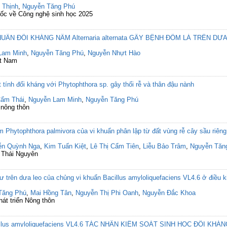
 Thịnh
,
Nguyễn Tăng Phú
uốc về Công nghệ sinh học 2025
ẨN ĐỐI KHÁNG NẤM Alternaria alternata GÂY BỆNH ĐỐM LÁ TRÊN DƯ
Lam Minh
,
Nguyễn Tăng Phú
,
Nguyễn Nhựt Hào
ệt Nam
 tính đối kháng với Phytophthora sp. gây thối rễ và thân đậu nành
ẩm Thái
,
Nguyễn Lam Minh
,
Nguyễn Tăng Phú
 nông thôn
 Phytophthora palmivora của vi khuẩn phân lập từ đất vùng rễ cây sầu riêng
ễn Quỳnh Nga
,
Kim Tuấn Kiệt
,
Lê Thị Cẩm Tiên
,
Liễu Bảo Trâm
,
Nguyễn Tăn
c Thái Nguyên
ư trên dưa leo của chủng vi khuẩn Bacillus amyloliquefaciens VL4.6 ở điều k
Tăng Phú
,
Mai Hồng Tân
,
Nguyễn Thị Phi Oanh
,
Nguyễn Đắc Khoa
át triển Nông thôn
s amyloliquefaciens VL4.6 TÁC NHÂN KIỂM SOÁT SINH HỌC ĐỐI KHÁNG V