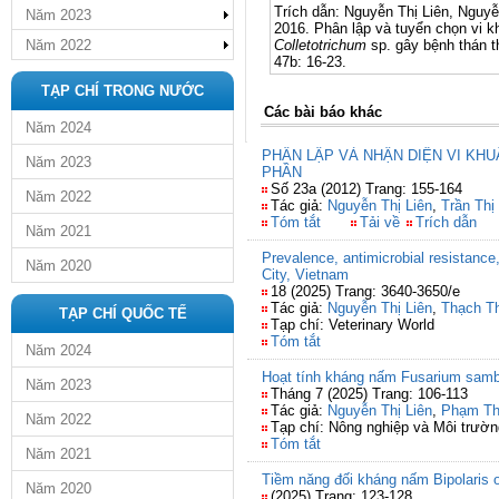
Trích dẫn: Nguyễn Thị Liên, Nguy
Năm 2023
2016. Phân lập và tuyển chọn vi k
Năm 2022
Colletotrichum
sp. gây bệnh thán t
47b: 16-23.
TẠP CHÍ TRONG NƯỚC
Các bài báo khác
Năm 2024
PHÂN LẬP VÀ NHẬN DIỆN VI KH
Năm 2023
PHẦN
Số 23a (2012) Trang: 155-164
Năm 2022
Tác giả:
Nguyễn Thị Liên
,
Trần Thị
Tóm tắt
Tải về
Trích dẫn
Năm 2021
Prevalence, antimicrobial resistance
Năm 2020
City, Vietnam
18 (2025) Trang: 3640-3650/e
Tác giả:
Nguyễn Thị Liên
,
Thạch Th
TẠP CHÍ QUỐC TẾ
Tạp chí: Veterinary World
Tóm tắt
Năm 2024
Hoạt tính kháng nấm Fusarium sambu
Năm 2023
Tháng 7 (2025) Trang: 106-113
Tác giả:
Nguyễn Thị Liên
,
Phạm Th
Năm 2022
Tạp chí: Nông nghiệp và Môi trườn
Tóm tắt
Năm 2021
Tiềm năng đối kháng nấm Bipolaris 
Năm 2020
(2025) Trang: 123-128