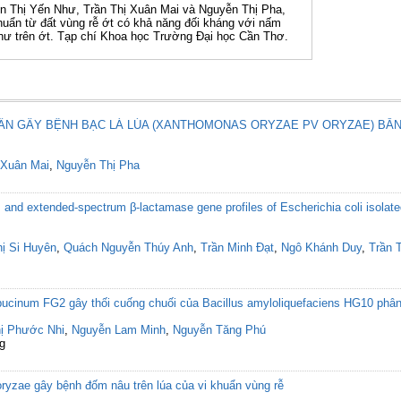
ễn Thị Yến Như, Trần Thị Xuân Mai và Nguyễn Thị Pha,
huẩn từ đất vùng rễ ớt có khả năng đối kháng với nấm
hư trên ớt. Tạp chí Khoa học Trường Đại học Cần Thơ.
UẨN GÂY BỆNH BẠC LÁ LÚA (XANTHOMONAS ORYZAE PV ORYZAE) BẰ
 Xuân Mai
,
Nguyễn Thị Pha
, and extended-spectrum β-lactamase gene profiles of Escherichia coli isolat
ị Si Huyên
,
Quách Nguyễn Thúy Anh
,
Trần Minh Đạt
,
Ngô Khánh Duy
,
Trần 
cinum FG2 gây thối cuống chuối của Bacillus amyloliquefaciens HG10 phân 
ị Phước Nhi
,
Nguyễn Lam Minh
,
Nguyễn Tăng Phú
g
oryzae gây bệnh đốm nâu trên lúa của vi khuẩn vùng rễ