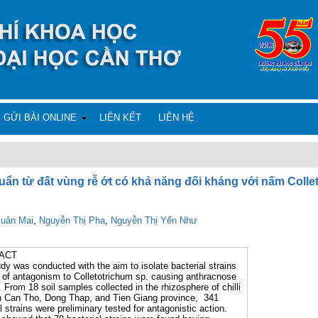
GỬI BÀI ONLINE
LIÊN KẾT
LIÊN HỆ
uẩn từ đất vùng rễ ớt có khả năng đối kháng với nấm Colle
Xuân Mai
,
Nguyễn Thị Pha
,
Nguyễn Thị Yến Như
ACT
dy was conducted with the aim to isolate bacterial strains
 of antagonism to Colletotrichum sp. causing anthracnose
i. From 18 soil samples collected in the rhizosphere of chilli
n Can Tho, Dong Thap, and Tien Giang province, 341
l strains were preliminary tested for antagonistic action.