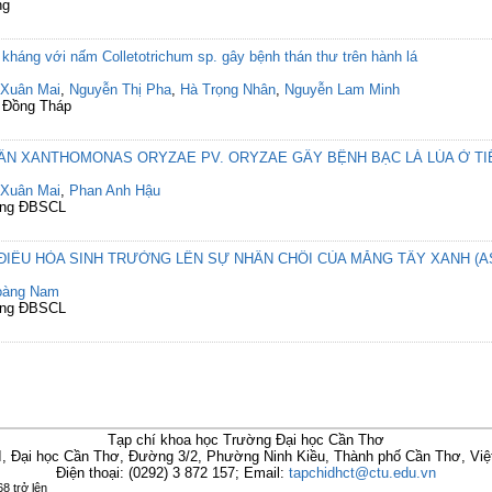
ng
i kháng với nấm Colletotrichum sp. gây bệnh thán thư trên hành lá
 Xuân Mai
,
Nguyễn Thị Pha
,
Hà Trọng Nhân
,
Nguyễn Lam Minh
c Đồng Tháp
UẨN XANTHOMONAS ORYZAE PV. ORYZAE GÂY BỆNH BẠC LÁ LÚA Ở TI
 Xuân Mai
,
Phan Anh Hậu
vùng ĐBSCL
IỀU HÒA SINH TRƯỞNG LÊN SỰ NHÂN CHỒI CỦA MĂNG TÂY XANH (A
oàng Nam
vùng ĐBSCL
Tạp chí khoa học Trường Đại học Cần Thơ
I, Đại học Cần Thơ, Đường 3/2, Phường Ninh Kiều, Thành phố Cần Thơ, Vi
Điện thoại: (0292) 3 872 157; Email:
tapchidhct@ctu.edu.vn
8 trở lên