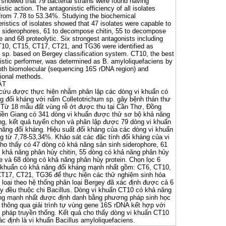
 showed that 79 bacterial strains were found having
stic action. The antagonistic efficiency of all isolates
from 7.78 to 53.34%. Studying the biochemical
ristics of isolates showed that 47 isolates were capable to
 siderophores, 61 to decompose chitin, 55 to decompose
e and 68 proteolytic. Six strongest antagonists including
10, CT15, CT17, CT21, and TG36 were identified as
s sp. based on Bergey classification system. CT10, the best
istic performer, was determined as B. amyloliquefaciens by
oth biomolecular (sequencing 16S rDNA region) and
ional methods.
ẮT
cứu được thực hiện nhằm phân lập các dòng vi khuẩn có
g đối kháng với nấm Colletotrichum sp. gây bệnh thán thư
. Từ 18 mẫu đất vùng rễ ớt được thu tại Cần Thơ, Đồng
iền Giang có 341 dòng vi khuẩn được thử sơ bộ khả năng
ng, kết quả tuyển chọn và phân lập được 79 dòng vi khuẩn
năng đối kháng. Hiệu suất đối kháng của các dòng vi khuẩn
g từ 7,78-53,34%. Khảo sát các đặc tính đối kháng của vi
ho thấy có 47 dòng có khả năng sản sinh siderophore, 61
 khả năng phân hủy chitin, 55 dòng có khả năng phân hủy
se và 68 dòng có khả năng phân hủy protein. Chọn lọc 6
 khuẩn có khả năng đối kháng mạnh nhất gồm: CT6, CT10,
T17, CT21, TG36 để thực hiện các thử nghiệm sinh hóa
 loại theo hệ thống phân loại Bergey đã xác định được cả 6
y đều thuộc chi Bacillus. Dòng vi khuẩn CT10 có khả năng
ng mạnh nhất được định danh bằng phương pháp sinh học
 thông qua giải trình tự vùng gene 16S rDNA kết hợp với
pháp truyền thống. Kết quả cho thấy dòng vi khuẩn CT10
c định là vi khuẩn Bacillus amyloliquefaciens.