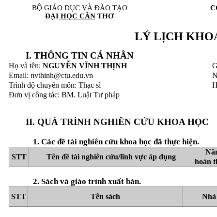
BỘ GIÁO DỤC VÀ ĐÀO TẠO
C
ĐẠI
HỌC CẦN
THƠ
LÝ LỊCH KHO
I. THÔNG TIN CÁ NHÂN
Họ và tên:
NGUYỄN VĨNH THỊNH
G
Email: nvthinh@ctu.edu.vn
N
Trình độ chuyên môn: Thạc sĩ
H
Đơn vị công tác: BM. Luật Tư pháp
II. QUÁ TRÌNH NGHIÊN CỨU KHOA HỌC
1. Các đề tài nghiên cứu khoa học đã thực hiện.
Nă
STT
Tên đề tài nghiên cứu/lĩnh vực áp dụng
hoàn 
2. Sách và giáo trình xuất bản.
STT
Tên sách
Nhà 