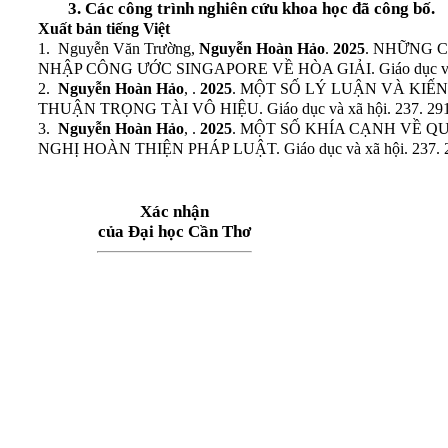
3. Các công trình nghiên cứu khoa học đã công bố.
Xuất bản tiếng Việt
1. Nguyễn Văn Trường,
Nguyễn Hoàn Hảo
.
2025
. NHỮNG 
NHẬP CÔNG ƯỚC SINGAPORE VỀ HÒA GIẢI. Giáo dục và Xã 
2.
Nguyễn Hoàn Hảo
, .
2025
. MỘT SỐ LÝ LUẬN VÀ KIẾ
THUẬN TRỌNG TÀI VÔ HIỆU. Giáo dục và xã hội. 237. 291.
3.
Nguyễn Hoàn Hảo
, .
2025
. MỘT SỐ KHÍA CẠNH VỀ 
NGHỊ HOÀN THIỆN PHÁP LUẬT. Giáo dục và xã hội. 237. 27
Xác nhận
của Đại học Cần Thơ