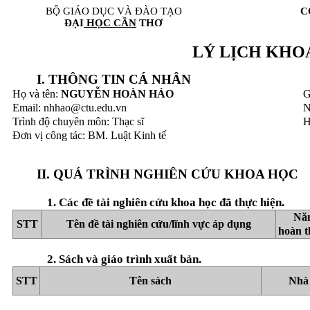
BỘ GIÁO DỤC VÀ ĐÀO TẠO
C
ĐẠI
HỌC CẦN
THƠ
LÝ LỊCH KHO
I. THÔNG TIN CÁ NHÂN
Họ và tên:
NGUYỄN HOÀN HẢO
G
Email: nhhao@ctu.edu.vn
N
Trình độ chuyên môn: Thạc sĩ
H
Đơn vị công tác: BM. Luật Kinh tế
II. QUÁ TRÌNH NGHIÊN CỨU KHOA HỌC
1. Các đề tài nghiên cứu khoa học đã thực hiện.
Nă
STT
Tên đề tài nghiên cứu/lĩnh vực áp dụng
hoàn 
2. Sách và giáo trình xuất bản.
STT
Tên sách
Nhà 