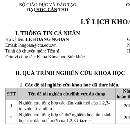
BỘ GIÁO DỤC VÀ ĐÀO TẠO
C
ĐẠI
HỌC CẦN
THƠ
LÝ LỊCH KHO
I. THÔNG TIN CÁ NHÂN
Họ và tên:
LÊ HOÀNG NGOAN
G
Email: lhngoan@ctu.edu.vn
N
Trình độ chuyên môn: Tiến sĩ
H
Đơn vị công tác: Khoa Khoa học Sức khỏe
II. QUÁ TRÌNH NGHIÊN CỨU KHOA HỌC
1. Các đề tài nghiên cứu khoa học đã thực hiện.
Nă
STT
Tên đề tài nghiên cứu/lĩnh vực áp dụng
hoàn 
Nghiên cứu tổng hợp các dẫn xuất mới của 1,2,3-
1
20
triazole từ vanillin
Nghiên cứu tổng hợp và thử nghiệm hoạt tính sinh
2
20
học các dẫn xuất mới của 1,2,3-triazole