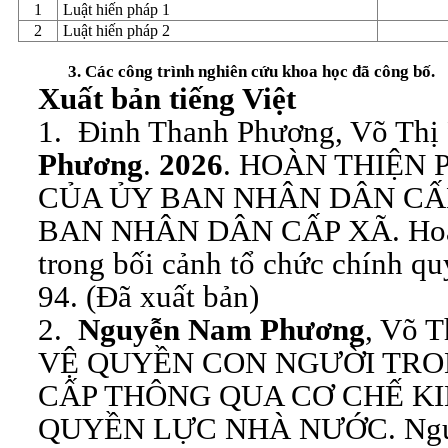
1
Luật hiến pháp 1
2
Luật hiến pháp 2
3. Các công trình nghiên cứu khoa học đã công bố.
Xuất bản tiếng Việt
1. Đinh Thanh Phương, Võ Thị
Phương
.
2026
. HOÀN THIỆN
CỦA ỦY BAN NHÂN DÂN CẤ
BAN NHÂN DÂN CẤP XÃ. Hoàn 
trong bối cảnh tổ chức chính qu
94. (Đã xuất bản)
2.
Nguyễn Nam Phương
, Võ 
VỆ QUYỀN CON NGƯỜI TRO
CẤP THÔNG QUA CƠ CHẾ KI
QUYỀN LỰC NHÀ NƯỚC. Nguyê