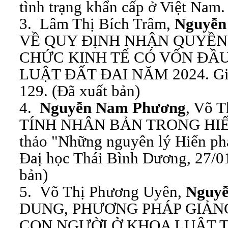
tình trạng khẩn cấp ở Việt Nam.
3. Lâm Thị Bích Trâm,
Nguyễn
VỀ QUY ĐỊNH NHẬN QUYỀN
CHỨC KINH TẾ CÓ VỐN ĐẦ
LUẬT ĐẤT ĐAI NĂM 2024. Giáo 
129. (Đã xuất bản)
4.
Nguyễn Nam Phương
, Võ 
TÍNH NHÂN BẢN TRONG HIẾ
thảo "Những nguyên lý Hiến ph
Đaị học Thái Bình Dương, 27/01
bản)
5. Võ Thị Phương Uyên,
Nguy
DUNG, PHƯƠNG PHÁP GIẢ
CON NGƯỜI Ở KHOA LUẬT 