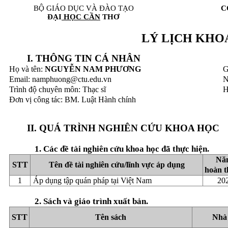
BỘ GIÁO DỤC VÀ ĐÀO TẠO
C
ĐẠI
HỌC CẦN
THƠ
LÝ LỊCH KHO
I. THÔNG TIN CÁ NHÂN
Họ và tên:
NGUYỄN NAM PHƯƠNG
G
Email: namphuong@ctu.edu.vn
N
Trình độ chuyên môn: Thạc sĩ
H
Đơn vị công tác: BM. Luật Hành chính
II. QUÁ TRÌNH NGHIÊN CỨU KHOA HỌC
1. Các đề tài nghiên cứu khoa học đã thực hiện.
Nă
STT
Tên đề tài nghiên cứu/lĩnh vực áp dụng
hoàn 
1
Áp dụng tập quán pháp tại Việt Nam
20
2. Sách và giáo trình xuất bản.
STT
Tên sách
Nhà 