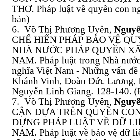
THƠ. Pháp luật về quyền con ng
bản)
6. Võ Thị Phương Uyên,
Nguy
CHẾ HIẾN PHÁP BẢO VỆ Q
NHÀ NƯỚC PHÁP QUYỀN XÃ 
NAM. Pháp luật trong Nhà nước
nghĩa Việt Nam - Những vấn đề l
Khánh Vinh, Đoàn Đức Lương,
Nguyễn Linh Giang. 128-140. (
7. Võ Thị Phương Uyên,
Nguy
CẬN DỰA TRÊN QUYỀN CO
DỰNG PHÁP LUẬT VỀ DỮ LI
NAM. Pháp luật về bảo vệ dữ li