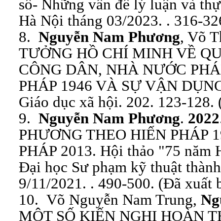
số- Những vấn đề lý luận và thự
Hà Nội tháng 03/2023. . 316-32
8.
Nguyễn Nam Phương
, Võ 
TƯỞNG HỒ CHÍ MINH VỀ Q
CÔNG DÂN, NHÀ NƯỚC PHÁ
PHÁP 1946 VÀ SỰ VẬN DỤNG
Giáo dục xã hội. 202. 123-128. 
9.
Nguyễn Nam Phương
.
2022
PHƯƠNG THEO HIẾN PHÁP 19
PHÁP 2013. Hội thảo "75 năm H
Đại học Sư phạm kỹ thuật thàn
9/11/2021. . 490-500. (Đã xuất 
10. Võ Nguyễn Nam Trung,
Ng
MỘT SỐ KIẾN NGHỊ HOÀN T