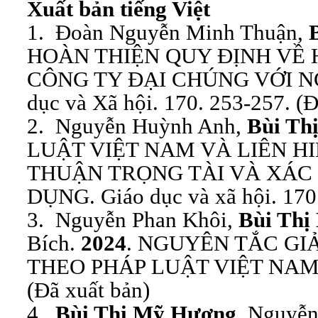
Xuất bản tiếng Việt
1. Đoàn Nguyễn Minh Thuận,
HOÀN THIỆN QUY ĐỊNH VỀ 
CÔNG TY ĐẠI CHÚNG VỚI NG
dục và Xã hội. 170. 253-257. (Đ
2. Nguyễn Huỳnh Anh,
Bùi Th
LUẬT VIỆT NAM VÀ LIÊN H
THUẬN TRỌNG TÀI VÀ XÁC 
DỤNG. Giáo dục và xã hội. 170.
3. Nguyễn Phan Khôi,
Bùi Thị
Bích.
2024
. NGUYÊN TẮC GI
THEO PHÁP LUẬT VIỆT NAM. tạ
(Đã xuất bản)
4.
Bùi Thị Mỹ Hương
, Nguyễ