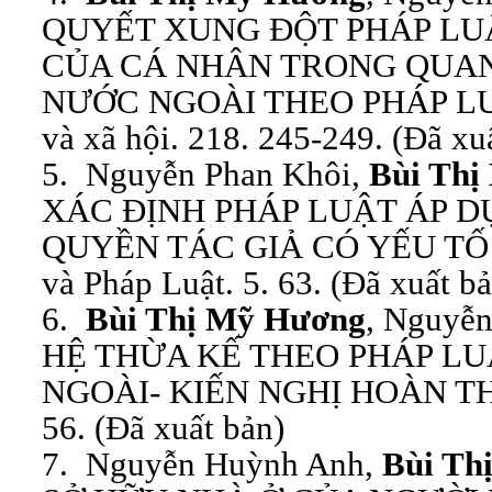
QUYẾT XUNG ĐỘT PHÁP LU
CỦA CÁ NHÂN TRONG QUAN
NƯỚC NGOÀI THEO PHÁP LUẬ
và xã hội. 218. 245-249. (Đã xu
5. Nguyễn Phan Khôi,
Bùi Thị
XÁC ĐỊNH PHÁP LUẬT ÁP D
QUYỀN TÁC GIẢ CÓ YẾU TỐ 
và Pháp Luật. 5. 63. (Đã xuất b
6.
Bùi Thị Mỹ Hương
, Nguyễ
HỆ THỪA KẾ THEO PHÁP LU
NGOÀI- KIẾN NGHỊ HOÀN THIỆ
56. (Đã xuất bản)
7. Nguyễn Huỳnh Anh,
Bùi Th