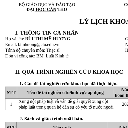
BỘ GIÁO DỤC VÀ ĐÀO TẠO
C
ĐẠI
HỌC CẦN
THƠ
LÝ LỊCH KHO
I. THÔNG TIN CÁ NHÂN
Họ và tên:
BÙI THỊ MỸ HƯƠNG
G
Email: btmhuong@ctu.edu.vn
N
Trình độ chuyên môn: Thạc sĩ
H
Đơn vị công tác: BM. Luật Kinh tế
II. QUÁ TRÌNH NGHIÊN CỨU KHOA HỌC
1. Các đề tài nghiên cứu khoa học đã thực hiện.
Nă
STT
Tên đề tài nghiên cứu/lĩnh vực áp dụng
hoàn 
Xung đột pháp luật và vấn đề giải quyết xung đột
1
20
pháp luật trong quan hệ dân sự có yếu tố nước ngoài
2. Sách và giáo trình xuất bản.
STT
Tên sách
Nhà 