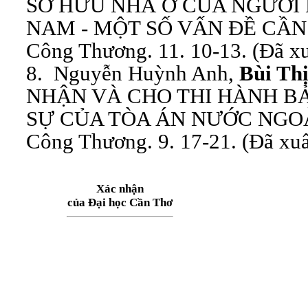
SỞ HỮU NHÀ Ở CỦA NGƯỜI 
NAM - MỘT SỐ VẤN ĐỀ CẦN 
Công Thương. 11. 10-13. (Đã xu
8. Nguyễn Huỳnh Anh,
Bùi Th
NHẬN VÀ CHO THI HÀNH B
SỰ CỦA TÒA ÁN NƯỚC NGOÀI
Công Thương. 9. 17-21. (Đã xuấ
Xác nhận
của Đại học Cần Thơ