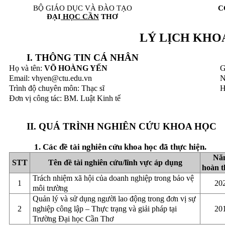
BỘ GIÁO DỤC VÀ ĐÀO TẠO
C
ĐẠI
HỌC CẦN
THƠ
LÝ LỊCH KHO
I. THÔNG TIN CÁ NHÂN
Họ và tên:
VÕ HOÀNG YẾN
G
Email: vhyen@ctu.edu.vn
N
Trình độ chuyên môn: Thạc sĩ
H
Đơn vị công tác: BM. Luật Kinh tế
II. QUÁ TRÌNH NGHIÊN CỨU KHOA HỌC
1. Các đề tài nghiên cứu khoa học đã thực hiện.
Nă
STT
Tên đề tài nghiên cứu/lĩnh vực áp dụng
hoàn 
Trách nhiệm xã hội của doanh nghiệp trong bảo vệ
1
20
môi trường
Quản lý và sử dụng người lao động trong đơn vị sự
2
nghiệp công lập – Thực trạng và giải pháp tại
20
Trường Đại học Cần Thơ