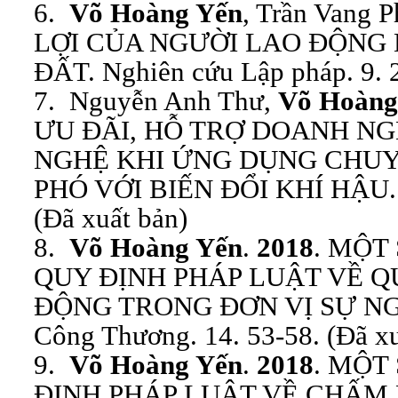
6.
Võ Hoàng Yến
, Trần Vang 
LỢI CỦA NGƯỜI LAO ĐỘNG 
ĐẤT. Nghiên cứu Lập pháp. 9. 2
7. Nguyễn Anh Thư,
Võ Hoàng
ƯU ĐÃI, HỖ TRỢ DOANH N
NGHỆ KHI ỨNG DỤNG CHUY
PHÓ VỚI BIẾN ĐỔI KHÍ HẬU. C
(Đã xuất bản)
8.
Võ Hoàng Yến
.
2018
. MỘT
QUY ĐỊNH PHÁP LUẬT VỀ Q
ĐỘNG TRONG ĐƠN VỊ SỰ NGH
Công Thương. 14. 53-58. (Đã xu
9.
Võ Hoàng Yến
.
2018
. MỘT
ĐỊNH PHÁP LUẬT VỀ CHẤM