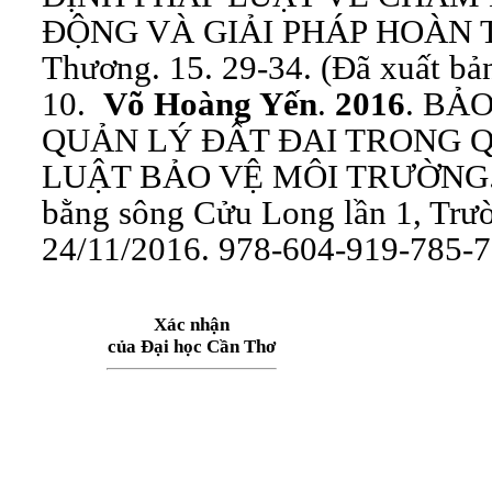
ĐỘNG VÀ GIẢI PHÁP HOÀN TH
Thương. 15. 29-34. (Đã xuất bả
10.
Võ Hoàng Yến
.
2016
. BẢ
QUẢN LÝ ĐẤT ĐAI TRONG Q
LUẬT BẢO VỆ MÔI TRƯỜNG. Qu
bằng sông Cửu Long lần 1, Trư
24/11/2016. 978-604-919-785-7.
Xác nhận
của Đại học Cần Thơ