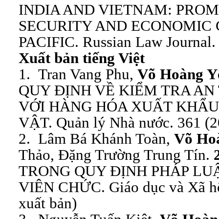
INDIA AND VIETNAM: PRO
SECURITY AND ECONOMIC 
PACIFIC. Russian Law Journal. 
Xuất bản tiếng Việt
1. Tran Vang Phu,
Võ Hoàng Y
QUY ĐỊNH VỀ KIỂM TRA AN
VỚI HÀNG HÓA XUẤT KHẨU
VẬT. Quản lý Nhà nước. 361 (20
2. Lâm Bá Khánh Toàn,
Võ Ho
Thảo, Đặng Trường Trung Tín.
TRONG QUY ĐỊNH PHÁP LUẬ
VIÊN CHỨC. Giáo dục và Xã hội
xuất bản)