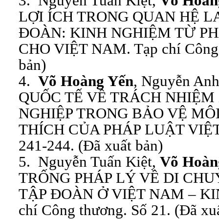
3. Nguyễn Tuấn Kiệt,
Võ Hoàn
LỢI ÍCH TRONG QUAN HỆ L
ĐOÀN: KINH NGHIỆM TỪ P
CHO VIỆT NAM. Tạp chí Công t
bản)
4.
Võ Hoàng Yến
, Nguyễn An
QUỐC TẾ VỀ TRÁCH NHIỆM
NGHIỆP TRONG BẢO VỆ MÔ
THÍCH CỦA PHÁP LUẬT VIỆT. G
241-244. (Đã xuất bản)
5. Nguyễn Tuấn Kiệt,
Võ Hoàn
TRỐNG PHÁP LÝ VỀ DI CHU
TẬP ĐOÀN Ở VIỆT NAM – KI
chí Công thương. Số 21. (Đã xu