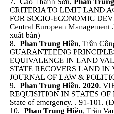
7. Cao Thanh Sơn,
Phan Trung
CRITERIA TO LIMIT LAND A
FOR SOCIO-ECONOMIC DEV
Central European Management J
xuất bản)
8.
Phan Trung Hiền
, Trần Cô
GUARANTEEING PRINCIPLE
EQUIVALENCE IN LAND VA
STATE RECOVERS LAND IN 
JOURNAL OF LAW & POLITIC. 1
9.
Phan Trung Hiền
.
2020
. V
REQUISITION IN STATES OF 
State of emergency. . 91-101. (
10.
Phan Trung Hiền
, Trần V