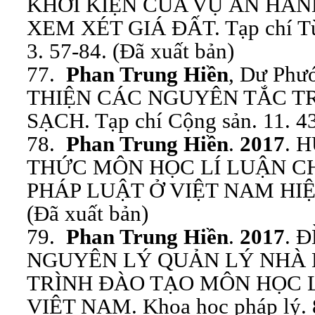
KHỞI KIỆN CỦA VỤ ÁN HÀN
XEM XÉT GIÁ ĐẤT. Tạp chí Từ 
3. 57-84. (Đã xuất bản)
77.
Phan Trung Hiền
, Dư Phư
THIỆN CÁC NGUYÊN TẮC T
SẠCH. Tạp chí Cộng sản. 11. 43
78.
Phan Trung Hiền
.
2017
. 
THỨC MÔN HỌC LÍ LUẬN C
PHÁP LUẬT Ở VIỆT NAM HIỆN N
(Đã xuất bản)
79.
Phan Trung Hiền
.
2017
. 
NGUYÊN LÝ QUẢN LÝ NHÀ
TRÌNH ĐÀO TẠO MÔN HỌC 
VIỆT NAM. Khoa học pháp lý. 8