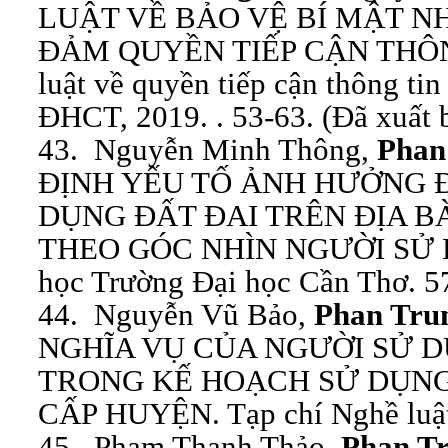
LUẬT VỀ BẢO VỆ BÍ MẬT N
ĐẢM QUYỀN TIẾP CẬN THÔNG
luật về quyền tiếp cận thông ti
ĐHCT, 2019. . 53-63. (Đã xuất 
43. Nguyễn Minh Thông,
Phan
ĐỊNH YẾU TỐ ẢNH HƯỞNG 
DỤNG ĐẤT ĐAI TRÊN ĐỊA 
THEO GÓC NHÌN NGƯỜI SỬ D
học Trường Đại học Cần Thơ. 57
44. Nguyễn Vũ Bảo,
Phan Tru
NGHĨA VỤ CỦA NGƯỜI SỬ D
TRONG KẾ HOẠCH SỬ DỤN
CẤP HUYỆN. Tạp chí Nghề luật.
45. Phạm Thanh Thảo,
Phan T