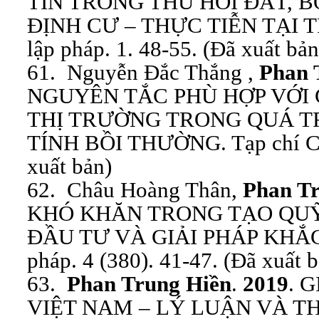
TIN TRONG THU HỒI ĐẤT, B
ĐỊNH CƯ – THỰC TIỄN TẠI TP
lập pháp. 1. 48-55. (Đã xuất bản
61. Nguyễn Đắc Thắng ,
Phan 
NGUYÊN TẮC PHÙ HỢP VỚI 
THỊ TRƯỜNG TRONG QUÁ TR
TÍNH BỒI THƯỜNG. Tạp chí Côn
xuất bản)
62. Châu Hoàng Thân,
Phan T
KHÓ KHĂN TRONG TẠO QUỸ
ĐẦU TƯ VÀ GIẢI PHÁP KHẮC 
pháp. 4 (380). 41-47. (Đã xuất 
63.
Phan Trung Hiền
.
2019
. 
VIỆT NAM – LÝ LUẬN VÀ THỰC