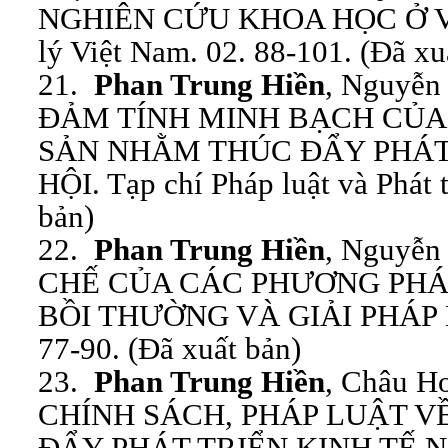
NGHIÊN CỨU KHOA HỌC Ở VI
lý Việt Nam. 02. 88-101. (Đã xu
21.
Phan Trung Hiền
, Nguyễn
ĐẢM TÍNH MINH BẠCH CỦA
SẢN NHẰM THÚC ĐẨY PHÁT 
HỘI. Tạp chí Pháp luật và Phát t
bản)
22.
Phan Trung Hiền
, Nguyễn
CHẾ CỦA CÁC PHƯƠNG PHÁP
BỒI THƯỜNG VÀ GIẢI PHÁP H
77-90. (Đã xuất bản)
23.
Phan Trung Hiền
, Châu H
CHÍNH SÁCH, PHÁP LUẬT V
ĐẨY PHÁT TRIỂN KINH TẾ 