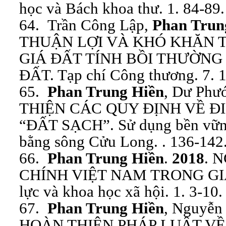
học và Bách khoa thư. 1. 84-89.
64. Trần Công Lập,
Phan Trun
THUẬN LỢI VÀ KHÓ KHĂN 
GIÁ ĐẤT TÍNH BỒI THƯỜNG
ĐẤT. Tạp chí Công thương. 7. 1
65.
Phan Trung Hiền
, Dư Phư
THIỆN CÁC QUY ĐỊNH VỀ Đ
“ĐẤT SẠCH”. Sử dụng bền vững
bằng sông Cửu Long. . 136-142.
66.
Phan Trung Hiền
.
2018
. 
CHÍNH VIỆT NAM TRONG GIA
lực và khoa học xã hội. 1. 3-10.
67.
Phan Trung Hiền
, Nguyễn
HOÀN THIỆN PHÁP LUẬT VỀ