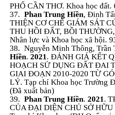
PHỐ CẦN THƠ. Khoa học đất. 64
37.
Phan Trung Hiền
, Đinh T
THIỆN CƠ CHẾ GIÁM SÁT 
THU HỒI ĐẤT, BỒI THƯỜNG,
Nhân lực và Khoa học xã hội. 93
38. Nguyễn Minh Thông, Trần
Hiền
.
2021
. ĐÁNH GIÁ KẾT 
HOẠCH SỬ DỤNG ĐẤT ĐAI 
GIAI ĐOẠN 2010-2020 TỪ G
LÝ. Tạp chí Khoa học Trường Đ
(Đã xuất bản)
39.
Phan Trung Hiền
.
2021
. 
CỦA ĐẠI DIỆN CHỦ SỞ HỮU 