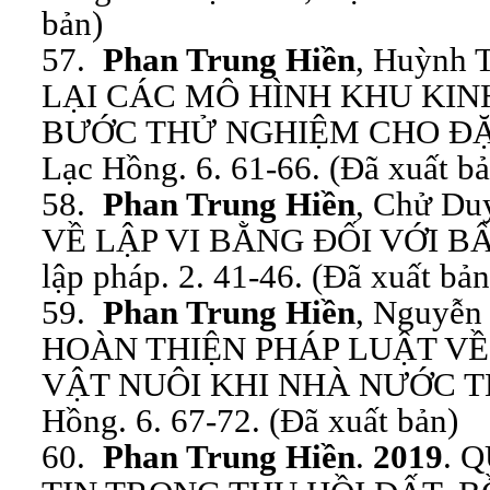
bản)
57.
Phan Trung Hiền
, Huỳnh 
LẠI CÁC MÔ HÌNH KHU KINH
BƯỚC THỬ NGHIỆM CHO ĐẶC 
Lạc Hồng. 6. 61-66. (Đã xuất bả
58.
Phan Trung Hiền
, Chử Du
VỀ LẬP VI BẰNG ĐỐI VỚI BẤ
lập pháp. 2. 41-46. (Đã xuất bản
59.
Phan Trung Hiền
, Nguyễn
HOÀN THIỆN PHÁP LUẬT VỀ
VẬT NUÔI KHI NHÀ NƯỚC THU
Hồng. 6. 67-72. (Đã xuất bản)
60.
Phan Trung Hiền
.
2019
. 