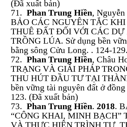
(Đã xuất bản)
71.
Phan Trung Hiền
, Nguyễn
BẢO CÁC NGUYÊN TẮC KHI
THUÊ ĐẤT ĐỐI VỚI CÁC DỰ
TRỒNG LÚA. Sử dụng bền vững 
bằng sông Cửu Long. . 124-129.
72.
Phan Trung Hiền
, Châu H
TRẠNG VÀ GIẢI PHÁP TRO
THU HÚT ĐẦU TƯ TẠI THÀNH
bền vững tài nguyên đất ở đồng
123. (Đã xuất bản)
73.
Phan Trung Hiền
.
2018
. 
“CÔNG KHAI, MINH BẠCH” 
VÀ THỰC HIỆN TRÌNH TỰ, T