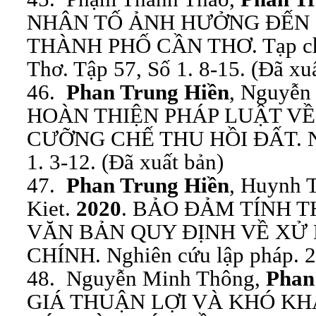
NHÂN TỐ ẢNH HƯỞNG ĐẾN 
THÀNH PHỐ CẦN THƠ. Tạp chí
Thơ. Tập 57, Số 1. 8-15. (Đã xu
46.
Phan Trung Hiền
, Nguyễn
HOÀN THIỆN PHÁP LUẬT VỀ
CƯỠNG CHẾ THU HỒI ĐẤT. Nhâ
1. 3-12. (Đã xuất bản)
47.
Phan Trung Hiền
, Huynh 
Kiet.
2020
. BẢO ĐẢM TÍNH 
VĂN BẢN QUY ĐỊNH VỀ XỬ
CHÍNH. Nghiên cứu lập pháp. 2.
48. Nguyễn Minh Thông,
Phan
GIÁ THUẬN LỢI VÀ KHÓ K