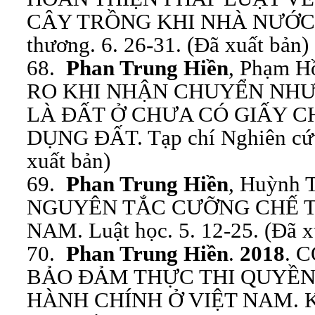
CÂY TRỒNG KHI NHÀ NƯỚC 
thương. 6. 26-31. (Đã xuất bản)
68.
Phan Trung Hiền
, Phạm H
RO KHI NHẬN CHUYỂN NHƯ
LÀ ĐẤT Ở CHƯA CÓ GIẤY 
DỤNG ĐẤT. Tạp chí Nghiên cứu 
xuất bản)
69.
Phan Trung Hiền
, Huỳnh 
NGUYÊN TẮC CƯỠNG CHẾ TH
NAM. Luật học. 5. 12-25. (Đã x
70.
Phan Trung Hiền
.
2018
. 
BẢO ĐẢM THỰC THI QUYỀN 
HÀNH CHÍNH Ở VIỆT NAM. Khoa