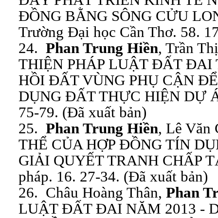
ĐỒNG BẰNG SÔNG CỬU LONG.
Trường Đại học Cần Thơ. 58. 17
24.
Phan Trung Hiền
, Trần Th
THIỆN PHÁP LUẬT ĐẤT ĐAI
HỒI ĐẤT VÙNG PHỤ CẬN ĐỂ
DỤNG ĐẤT THỰC HIỆN DỰ ÁN. 
75-79. (Đã xuất bản)
25.
Phan Trung Hiền
, Lê Văn
THỂ CỦA HỢP ĐỒNG TÍN D
GIẢI QUYẾT TRANH CHẤP TẠI
pháp. 16. 27-34. (Đã xuất bản)
26. Châu Hoàng Thân,
Phan T
LUẬT ĐẤT ĐAI NĂM 2013 -