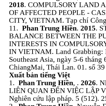
2018
. COMPULSORY LAND A
OF AFFECTED PEOPLE - CA
CITY, VIETNAM. Tạp chí Công 
11.
Phan Trung Hiền
.
2015
. 
BALANCE BETWEEN THE PU
INTERESTS IN COMPULSORY
IN VIETNAM. Land Grabbing: Pe
Southeast Asia, ngày 5-6 tháng 
ChiangMai, Thái Lan. 01. số 39 
Xuất bản tiếng Việt
1.
Phan Trung Hiền
, .
2026
. 
LIÊN QUAN ĐẾN VIỆC LẬP V
Nghiên cứu lập pháp. 5 (512). 2