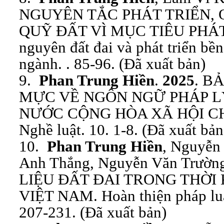
NGUYÊN TẮC PHÁT TRIỂN, 
QUỸ ĐẤT VÌ MỤC TIÊU PHÁT
nguyên đất đai và phát triển bề
ngành. . 85-96. (Đã xuất bản)
9.
Phan Trung Hiền
.
2025
. B
MỰC VỀ NGÔN NGỮ PHÁP L
NƯỚC CỘNG HÒA XÃ HỘI CH
Nghề luật. 10. 1-8. (Đã xuất bản
10.
Phan Trung Hiền
, Nguyễn
Anh Thắng, Nguyễn Văn Trườn
LIỆU ĐẤT ĐAI TRONG THỜI
VIỆT NAM. Hoàn thiện pháp luật
207-231. (Đã xuất bản)