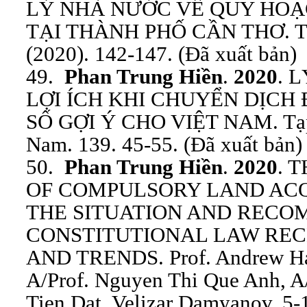
LÝ NHÀ NƯỚC VỀ QUY HOẠ
TẠI THÀNH PHỐ CẦN THƠ. Tạp 
(2020). 142-147. (Đã xuất bản)
49.
Phan Trung Hiền
.
2020
. 
LỢI ÍCH KHI CHUYỂN DỊCH
SỐ GỢI Ý CHO VIỆT NAM. Tạp c
Nam. 139. 45-55. (Đã xuất bản)
50.
Phan Trung Hiền
.
2020
. 
OF COMPULSORY LAND ACQU
THE SITUATION AND RECO
CONSTITUTIONAL LAW RE
AND TRENDS. Prof. Andrew Hard
A/Prof. Nguyen Thi Que Anh, A
Tien Dat, Velizar Damyanov. 5-1