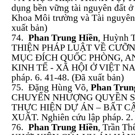
dụng bền vững tài nguyên đất 
Khoa Môi trường và Tài nguyên 
xuất bản)
74.
Phan Trung Hiền
, Huỳnh 
THIỆN PHÁP LUẬT VỀ CƯỠNG
MỤC ĐÍCH QUỐC PHÒNG, AN
KINH TẾ - XÃ HỘI Ở VIỆT NA
pháp. 6. 41-48. (Đã xuất bản)
75. Đặng Hùng Võ,
Phan Trun
CHUYỂN NHƯỢNG QUYỀN S
THỰC HIỆN DỰ ÁN – BẤT CẬ
XUẤT. Nghiên cứu lập pháp. 2. 
76.
Phan Trung Hiền
, Trần Th