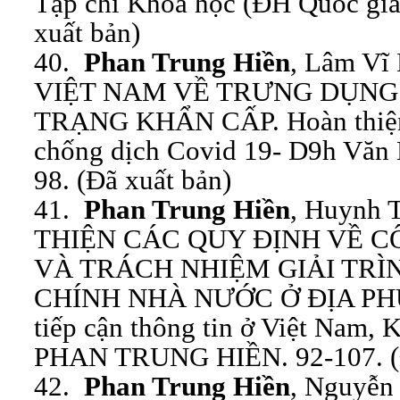
Tạp chí Khoa học (ĐH Quốc gia 
xuất bản)
40.
Phan Trung Hiền
, Lâm Vĩ
VIỆT NAM VỀ TRƯNG DỤNG
TRẠNG KHẨN CẤP. Hoàn thiện 
chống dịch Covid 19- D9h Văn 
98. (Đã xuất bản)
41.
Phan Trung Hiền
, Huynh 
THIỆN CÁC QUY ĐỊNH VỀ C
VÀ TRÁCH NHIỆM GIẢI TR
CHÍNH NHÀ NƯỚC Ở ĐỊA PHƯƠ
tiếp cận thông tin ở Việt Nam,
PHAN TRUNG HIỀN. 92-107. (Đ
42.
Phan Trung Hiền
, Nguyễn