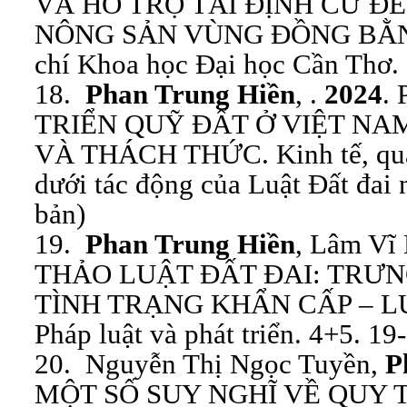
VÀ HỖ TRỢ TÁI ĐỊNH CƯ Đ
NÔNG SẢN VÙNG ĐỒNG BẰN
chí Khoa học Đại học Cần Thơ. 
18.
Phan Trung Hiền
, .
2024
.
TRIỂN QUỸ ĐẤT Ở VIỆT NA
VÀ THÁCH THỨC. Kinh tế, quản
dưới tác động của Luật Đất đai 
bản)
19.
Phan Trung Hiền
, Lâm Vĩ
THẢO LUẬT ĐẤT ĐAI: TRƯ
TÌNH TRẠNG KHẨN CẤP – L
Pháp luật và phát triển. 4+5. 19
20. Nguyễn Thị Ngọc Tuyền,
P
MỘT SỐ SUY NGHĨ VỀ QUY 