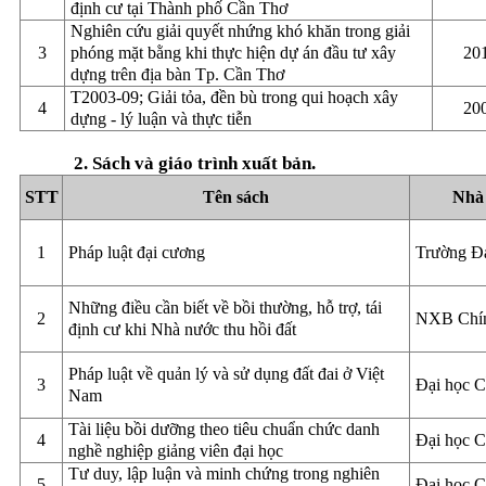
định cư tại Thành phố Cần Thơ
Nghiên cứu giải quyết nhứng khó khăn trong giải
3
phóng mặt bằng khi thực hiện dự án đầu tư xây
20
dựng trên địa bàn Tp. Cần Thơ
T2003-09; Giải tỏa, đền bù trong qui hoạch xây
4
20
dựng - lý luận và thực tiễn
2. Sách và giáo trình xuất bản.
STT
Tên sách
Nhà 
1
Pháp luật đại cương
Trường Đ
Những điều cần biết về bồi thường, hỗ trợ, tái
2
NXB Chính
định cư khi Nhà nước thu hồi đất
Pháp luật về quản lý và sử dụng đất đai ở Việt
3
Đại học 
Nam
Tài liệu bồi dưỡng theo tiêu chuẩn chức danh
4
Đại học 
nghề nghiệp giảng viên đại học
Tư duy, lập luận và minh chứng trong nghiên
5
Đại học 