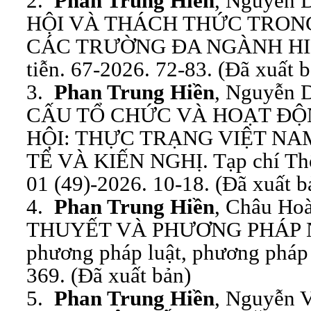
2.
Phan Trung Hiền
, Nguyễn 
HỘI VÀ THÁCH THỨC TRON
CÁC TRƯỜNG ĐA NGÀNH HIỆN 
tiễn. 67-2026. 72-83. (Đã xuất 
3.
Phan Trung Hiền
, Nguyễn 
CẤU TỔ CHỨC VÀ HOẠT ĐỘ
HỘI: THỰC TRẠNG VIỆT NA
TẾ VÀ KIẾN NGHỊ. Tạp chí Thôn
01 (49)-2026. 10-18. (Đã xuất b
4.
Phan Trung Hiền
, Châu Ho
THUYẾT VÀ PHƯƠNG PHÁP 
phương pháp luật, phương pháp 
369. (Đã xuất bản)
5.
Phan Trung Hiền
, Nguyễn 