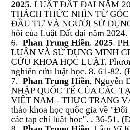
2025
. LUẬT ĐẤT ĐAI NĂM 2
THÁCH THỨC NHÌN TỪ GÓC
ĐẦU TƯ VÀ NGƯỜI SỬ DỤNG ĐẤ
hội của Luật Đất đai năm 2024. 
6.
Phan Trung Hiền
.
2025
. P
LUẬN VÀ SỬ DỤNG MINH 
CỨU KHOA HỌC LUẬT. Phương 
nghiên cứu luật học. 8. 61-82. (
7.
Phan Trung Hiền
, Nguyễn 
NHẬP QUỐC TẾ CỦA CÁC TẠ
VIỆT NAM - THỰC TRẠNG V
thảo khoa học quốc gia về "Đổi
các tạp chí luật học". . 36-51. (
8.
Phan Trung Hiền
, Lâm Vĩ 