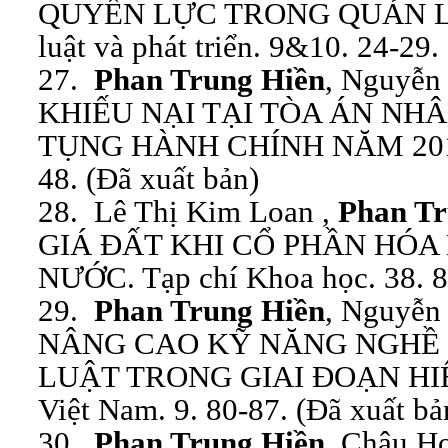
QUYỀN LỰC TRONG QUẢN LÝ 
luật và phát triển. 9&10. 24-29.
27.
Phan Trung Hiền
, Nguyễn
KHIẾU NẠI TẠI TÒA ÁN NH
TỤNG HÀNH CHÍNH NĂM 2015. 
48. (Đã xuất bản)
28. Lê Thị Kim Loan ,
Phan Tr
GIÁ ĐẤT KHI CỔ PHẦN HÓA
NƯỚC. Tạp chí Khoa học. 38. 8
29.
Phan Trung Hiền
, Nguyễn
NÂNG CAO KỸ NĂNG NGHỀ 
LUẬT TRONG GIAI ĐOẠN HIỆN
Việt Nam. 9. 80-87. (Đã xuất bả
30.
Phan Trung Hiền
, Châu H