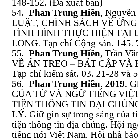
148-152. (Đã xuất bản)
54.
Phan Trung Hiền
, Nguyễn
LUẬT, CHÍNH SÁCH VỀ ỨNG 
TÌNH HÌNH THỰC HIỆN TẠI
LONG. Tạp chí Cộng sản. 145. 7
55.
Phan Trung Hiền
, Trần Vă
VỀ ÁN TREO – BẤT CẬP VÀ 
Tạp chí kiểm sát. 03. 21-28 và 5
56.
Phan Trung Hiền
.
2019
. 
CỦA TỪ VÀ NGỮ TIẾNG VIỆ
TIỆN THÔNG TIN ĐẠI CHÚN
LÝ. Giữ gìn sự trong sáng của t
tiện thông tin địa chúng. Hội n
tiếng nói Việt Nam, Hội nhà bá