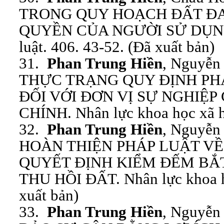
TRONG QUY HOẠCH ĐẤT Đ
QUYỀN CỦA NGƯỜI SỬ DỤNG 
luật. 406. 43-52. (Đã xuất bản)
31.
Phan Trung Hiền
, Nguyễn
THỰC TRẠNG QUY ĐỊNH PH
ĐỐI VỚI ĐƠN VỊ SỰ NGHIỆP
CHÍNH. Nhân lực khoa học xã hộ
32.
Phan Trung Hiền
, Nguyễn
HOÀN THIỆN PHÁP LUẬT V
QUYẾT ĐỊNH KIỂM ĐẾM BẮ
THU HỒI ĐẤT. Nhân lực khoa họ
xuất bản)
33.
Phan Trung Hiền
, Nguyễn