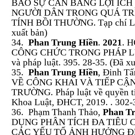
BẢO SỰ CÂN BẰNG LỢI ÍCH
NGƯỜI DÂN TRONG QUÁ TR
TÍNH BỒI THƯỜNG. Tạp chí Luậ
xuất bản)
34.
Phan Trung Hiền
.
2021
. 
CÔNG CHỨC TRONG PHÁP LU
và pháp luật. 395. 28-35. (Đã xu
35.
Phan Trung Hiền
, Đinh T
VỀ CÔNG KHAI VÀ TIẾP CẬ
TRƯỜNG. Pháp luật về quyền tiế
Khoa Luật, ĐHCT, 2019. . 302-3
36. Phạm Thanh Thảo,
Phan T
DỤNG PHÂN TÍCH ĐA TIÊU 
CÁC YẾU TỐ ẢNH HƯỞNG Đ