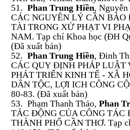
51.
Phan Trung Hiền
, Nguyễn
CÁC NGUYÊN LÝ CẦN BẢO 
TÀI TRONG XỬ PHẠT VI PH
NAM. Tạp chí Khoa học (ĐH Quố
(Đã xuất bản)
52.
Phan Trung Hiền
, Đinh T
CÁC QUY ĐỊNH PHÁP LUẬT 
PHÁT TRIỂN KINH TẾ - XÃ HỘ
DÂN TỘC, LỢI ICH CÔNG CỘNG
80-83. (Đã xuất bản)
53. Phạm Thanh Thảo,
Phan T
TÁC ĐỘNG CỦA CÔNG TÁC Đ
THÀNH PHỐ CẦN THƠ. Tạp chí 