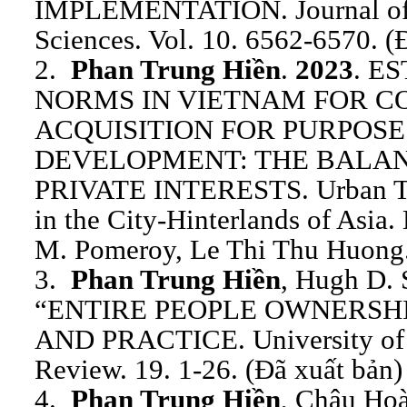
IMPLEMENTATION. Journal of S
Sciences. Vol. 10. 6562-6570. (
2.
Phan Trung Hiền
.
2023
. E
NORMS IN VIETNAM FOR 
ACQUISITION FOR PURPOS
DEVELOPMENT: THE BALAN
PRIVATE INTERESTS. Urban Tr
in the City-Hinterlands of Asia
M. Pomeroy, Le Thi Thu Huong.
3.
Phan Trung Hiền
, Hugh D. 
“ENTIRE PEOPLE OWNERSHI
AND PRACTICE. University of 
Review. 19. 1-26. (Đã xuất bản)
4.
Phan Trung Hiền
, Châu Ho