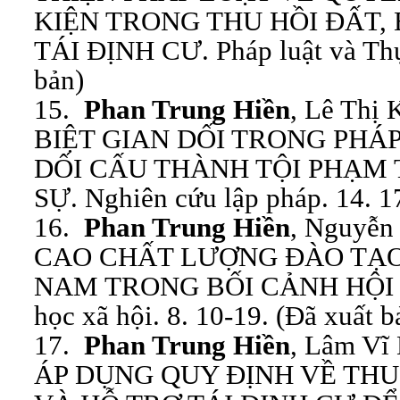
KIỆN TRONG THU HỒI ĐẤT, 
TÁI ĐỊNH CƯ. Pháp luật và Thực
bản)
15.
Phan Trung Hiền
, Lê Thị
BIỆT GIAN DỐI TRONG PHÁ
DỐI CẤU THÀNH TỘI PHẠM T
SỰ. Nghiên cứu lập pháp. 14. 17
16.
Phan Trung Hiền
, Nguyễn
CAO CHẤT LƯỢNG ĐÀO TẠO
NAM TRONG BỐI CẢNH HỘI NH
học xã hội. 8. 10-19. (Đã xuất b
17.
Phan Trung Hiền
, Lâm Vĩ
ÁP DỤNG QUY ĐỊNH VỀ THU