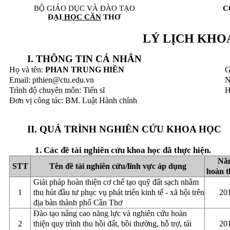
BỘ GIÁO DỤC VÀ ĐÀO TẠO
C
ĐẠI
HỌC CẦN
THƠ
LÝ LỊCH KHO
I. THÔNG TIN CÁ NHÂN
Họ và tên:
PHAN TRUNG HIỀN
G
Email: pthien@ctu.edu.vn
N
Trình độ chuyên môn: Tiến sĩ
H
Đơn vị công tác: BM. Luật Hành chính
II. QUÁ TRÌNH NGHIÊN CỨU KHOA HỌC
1. Các đề tài nghiên cứu khoa học đã thực hiện.
Nă
STT
Tên đề tài nghiên cứu/lĩnh vực áp dụng
hoàn 
Giải pháp hoàn thiện cơ chế tạo quỹ đất sạch nhằm
1
thu hút đầu tư phục vụ phát triển kinh tế - xã hội trên
20
địa bàn thành phố Cần Thơ
Đào tạo nâng cao năng lực và nghiên cứu hoàn
2
thiện quy trình thu hồi đất, bồi thường, hỗ trợ, tái
20