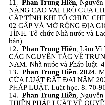
11.
Phan Trung Hiền
, Nguyễn
NÂNG CAO VAI TRÒ CỦA C
CẤP TỈNH KHI TỔ CHỨC CH
02 CẤP VÀ MỞ RỘNG ĐỊA G
TỈNH. Tổ chức Nhà nước và Lao 
bản)
12.
Phan Trung Hiền
, Lâm Vĩ
CÁC NGUYÊN TẮC VỀ TRƯN
NAM. Nhà nước và Pháp luật. 43
13.
Phan Trung Hiền
.
2024
. 
CỦA LUẬT ĐẤT ĐAI NĂM 20
PHÁP LUẬT. Luật học. 8. 70-96
14.
Phan Trung Hiền
, Nguyễn
THIỆN PHÁP LUẬT VỀ QUYỀ